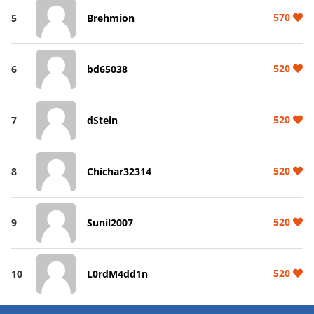
570
5
Brehmion
520
6
bd65038
520
7
dStein
520
8
Chichar32314
520
9
Sunil2007
520
10
L0rdM4dd1n