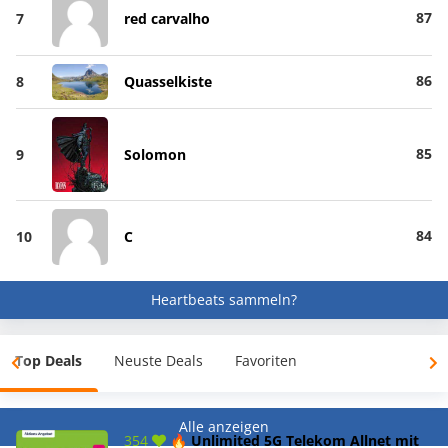
87
7
red carvalho
86
8
Quasselkiste
85
9
Solomon
84
10
C
Heartbeats sammeln?
Top Deals
Neuste Deals
Favoriten
Alle anzeigen
354
🔥 Unlimited 5G Telekom Allnet mit