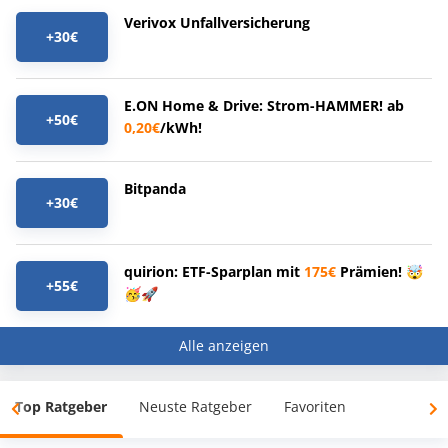
Verivox Unfallversicherung
+30€
E.ON Home & Drive: Strom-HAMMER! ab
+50€
0,20€
/kWh!
Bitpanda
+30€
quirion: ETF-Sparplan mit
175€
Prämien! 🤯
+55€
🥳🚀
Alle anzeigen
Top Ratgeber
Neuste Ratgeber
Favoriten