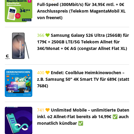
Full-Speed (300Mbit/s) für 34,95€ mtl. + 0€
Anschlusspreis (Telekom MagentaMobil XL
von freenet)
366
Samsung Galaxy S26 Ultra (256GB) für
179€ + 250GB LTE/5G Telekom Allnet für
34€/Monat + 0€ AG (congstar Allnet Flat XL)
400
Endet: Coolblue Heimkinowochen –
z.B. Samsung 50" 4K Smart TV für 689€ (statt
768€)
741
Unlimited Mobile – unlimitierte Daten
inkl. o2 Allnet-Flat bereits ab 14,99€ ✅ auch
monatlich kündbar ✅