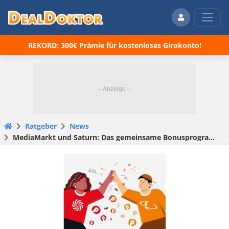
REKORD: 300€ Prämie für kostenloses Girokonto!
Ratgeber
News
MediaMarkt und Saturn: Das gemeinsame Bonusprogramm startet