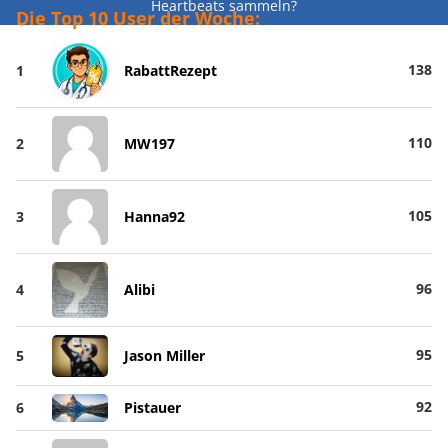
Heartbeats sammeln?
Die Top 10 User der Woche:
138
1
RabattRezept
110
2
MW197
105
3
Hanna92
96
4
Alibi
95
5
Jason Miller
92
6
Pistauer