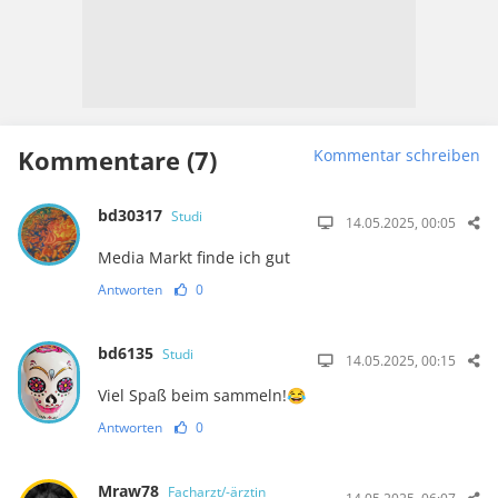
Kommentare (7)
Kommentar schreiben
bd30317
Studi
14.05.2025, 00:05
Media Markt finde ich gut
Antworten
0
bd6135
Studi
14.05.2025, 00:15
Viel Spaß beim sammeln!😂
Antworten
0
Mraw78
Facharzt/-ärztin