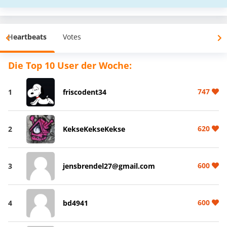
Heartbeats
Votes
Die Top 10 User der Woche:
747
1
friscodent34
620
2
KekseKekseKekse
600
3
jensbrendel27@gmail.com
600
4
bd4941