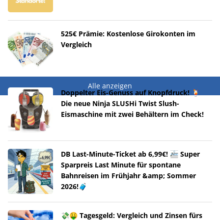
525€ Prämie: Kostenlose Girokonten im
Vergleich
Alle anzeigen
Doppelter Eis-Genuss auf Knopfdruck! 🍹
Die neue Ninja SLUSHi Twist Slush-
Eismaschine mit zwei Behältern im Check!
DB Last-Minute-Ticket ab 6,99€! 🚈 Super
Sparpreis Last Minute für spontane
Bahnreisen im Frühjahr &amp; Sommer
2026!🧳
💸🤑 Tagesgeld: Vergleich und Zinsen fürs