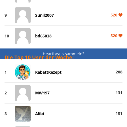
520
9
Sunil2007
520
10
bd65038
Heartbeats sammeln?
Die Top 10 User der Woche:
208
1
RabattRezept
131
2
MW197
101
3
Alibi