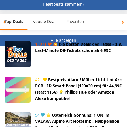
Heartbeats sammeln?
Top Deals
Neuste Deals
Favoriten
Alle anzeigen
17071
💥 Die besten Deals des Tages – z.B.
Last-Minute DB-Tickets schon ab 6,99€
421
Bestpreis-Alarm! Müller-Licht tint Aris
RGB LED Smart Panel (120x30 cm) für 44,99€
(statt 115€) 💡 Philips Hue oder Amazon
Alexa kompatibel
94
⭐ Österreich Gönnung: 1 ÜN im
VALARA Alpine Art Hotel inkl. Halbpension