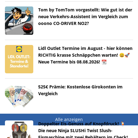
Tom by TomTom vorgestellt: Wie gut ist der
neue Verkehrs-Assistent im Vergleich zum
ooono CO-DRIVER NO2?
Lidl Outlet Termine im August - hier können
RICHTIG krasse Schnäppchen warten! 😀🚀
Neue Termine bis 08.08.2026! 📆
525€ Prämie: Kostenlose Girokonten im
Vergleich
Alle anzeigen
Doppelter Eis-Genuss auf Knopfdruck! 🍹
Die neue Ninja SLUSHi Twist Slush-
Eismaschine mit zwei Behältern im Check!