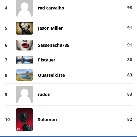
98
4
red carvalho
91
5
Jason Miller
91
6
Sassenach8785
86
7
Pistauer
83
8
Quasselkiste
83
9
radon
82
10
Solomon