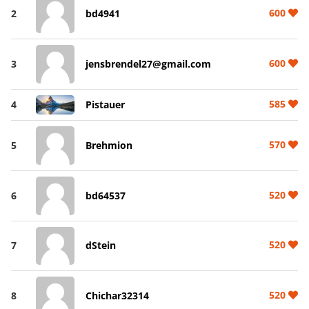
600
2
bd4941
600
3
jensbrendel27@gmail.com
585
4
Pistauer
570
5
Brehmion
520
6
bd64537
520
7
dStein
520
8
Chichar32314