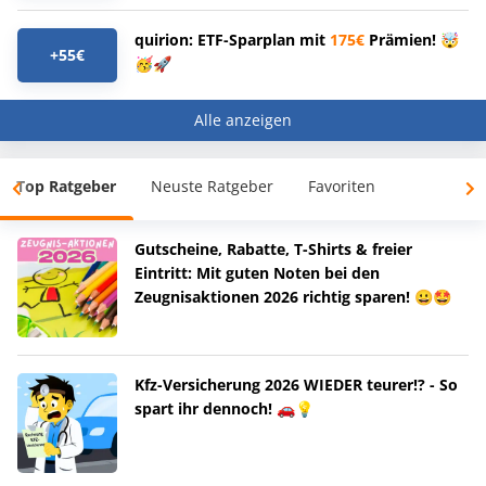
quirion: ETF-Sparplan mit
175€
Prämien! 🤯
+55€
🥳🚀
Alle anzeigen
Top Ratgeber
Neuste Ratgeber
Favoriten
Gutscheine, Rabatte, T-Shirts & freier
Eintritt: Mit guten Noten bei den
Zeugnisaktionen 2026 richtig sparen! 😀🤩
Kfz-Versicherung 2026 WIEDER teurer!? - So
spart ihr dennoch! 🚗💡