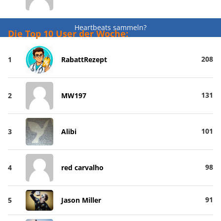
Heartbeats sammeln?
Die Top 10 User der Woche:
208
1
RabattRezept
131
2
MW197
101
3
Alibi
98
4
red carvalho
91
5
Jason Miller