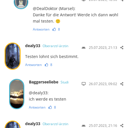
@DealDoktor (Marsel):
Danke für die Antwort! Werde ich dann wohl
mal testen. 🙂
Antworten
8
dealy33
Oberarzt/-ärztin
25.07.2023, 21:13
Testen lohnt sich bestimmt.
Antworten
8
Baggerseeliebe
Studi
26.07.2023, 09:02
@dealy33:
ich werde es testen
Antworten
8
dealy33
Oberarzt/-ärztin
25.07.2023, 21:16