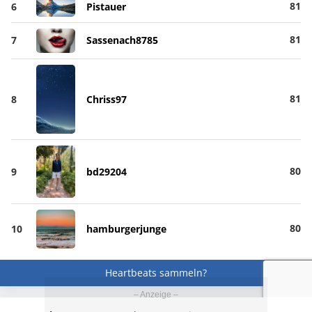
81
6
Pistauer
81
7
Sassenach8785
81
8
Chriss97
80
9
bd29204
80
10
hamburgerjunge
Heartbeats sammeln?