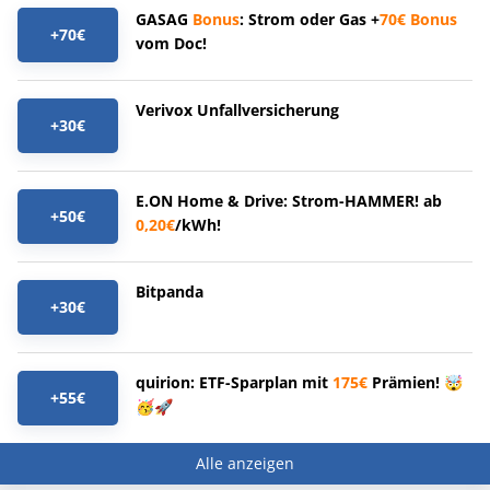
GASAG
Bonus
: Strom oder Gas +
70€
Bonus
+70€
vom Doc!
Verivox Unfallversicherung
+30€
E.ON Home & Drive: Strom-HAMMER! ab
+50€
0,20€
/kWh!
Bitpanda
+30€
quirion: ETF-Sparplan mit
175€
Prämien! 🤯
+55€
🥳🚀
Alle anzeigen