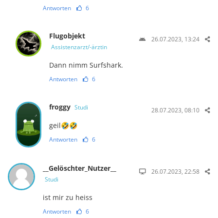
Antworten
6
Flugobjekt
26.07.2023, 13:24
Assistenzarzt/-ärztin
Dann nimm Surfshark.
Antworten
6
froggy
Studi
28.07.2023, 08:10
geil🤣🤣
Antworten
6
__Gelöschter_Nutzer__
26.07.2023, 22:58
Studi
ist mir zu heiss
Antworten
6