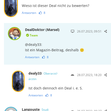
Wieso ist dieser Deal nicht zu bewerten?
Antworten
8
DealDoktor (Marsel)
26.07.2023, 09:51
Team
@dealy33:
Ist ein Magazin-Beitrag, deshalb 🙂
Antworten
8
dealy33
Oberarzt/-
28.07.2023, 18:20
ärztin
Ist doch dennoch ein Deal i. e. S.
Antworten
8
Langouste
Studi