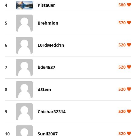
580
4
Pistauer
570
5
Brehmion
520
6
L0rdM4dd1n
520
7
bd64537
520
8
dStein
520
9
Chichar32314
520
10
Sunil2007