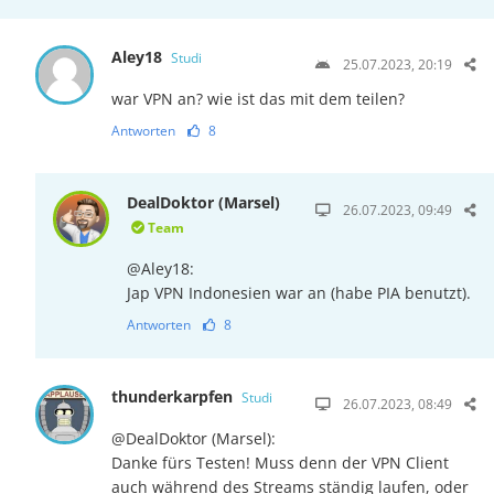
Aley18
Studi
25.07.2023, 20:19
war VPN an? wie ist das mit dem teilen?
Antworten
8
DealDoktor (Marsel)
26.07.2023, 09:49
Team
@Aley18:
Jap VPN Indonesien war an (habe PIA benutzt).
Antworten
8
thunderkarpfen
Studi
26.07.2023, 08:49
@DealDoktor (Marsel):
Danke fürs Testen! Muss denn der VPN Client
auch während des Streams ständig laufen, oder