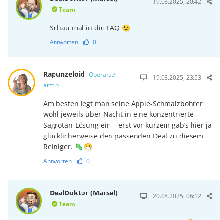
19.08.2025, 20:42
Team
Schau mal in die FAQ 😉
Antworten
0
Rapunzeloid
Oberarzt/-
19.08.2025, 23:53
ärztin
Am besten legt man seine Apple-Schmalzbohrer
wohl jeweils über Nacht in eine kon­zentrierte
Sagrotan-Lösung ein – erst vor kurzem gab’s hier ja
glücklicherweise den passenden Deal zu diesem
Reiniger. 🦠 😷
Antworten
0
DealDoktor (Marsel)
20.08.2025, 06:12
Team