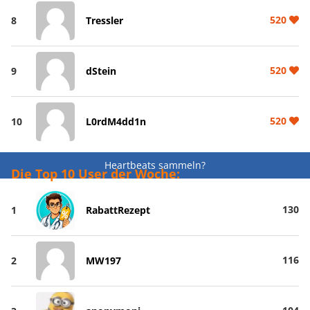
520
8
Tressler
520
9
dStein
520
10
L0rdM4dd1n
Heartbeats sammeln?
Die Top 10 User der Woche:
130
1
RabattRezept
116
2
MW197