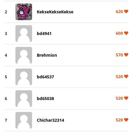
620
2
KekseKekseKekse
600
3
bd4941
570
4
Brehmion
520
5
bd64537
520
6
bd65038
520
7
Chichar32314