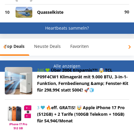
90
10
Quasselkiste
Heartbeats sammeln?
Top Deals
Neuste Deals
Favoriten
Alle anzeigen
246
Über 200€ Ersparnis??! 🤯 TCL
P09F4CW1 Klimagerät mit 9.000 BTU, 3-in-1-
Funktion, Fernbedienung &amp; Fenster-Kit
für 298,99€ statt 500€! 🚀🧊
3
🔥eff. GRATIS! 🤯 Apple iPhone 17 Pro
(512GB) + 2 Tarife (100GB Telekom + 10GB)
für 54,94€/Monat