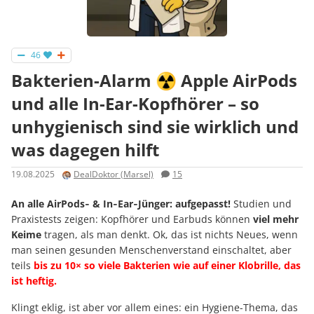
46
Bakterien-Alarm ☢️ Apple AirPods
und alle In-Ear-Kopfhörer – so
unhygienisch sind sie wirklich und
was dagegen hilft
19.08.2025
DealDoktor (Marsel)
15
An alle AirPods‑ & In‑Ear‑Jünger: aufgepasst!
Studien und
Praxistests zeigen: Kopfhörer und Earbuds können
viel mehr
Keime
tragen, als man denkt. Ok, das ist nichts Neues, wenn
man seinen gesunden Menschenverstand einschaltet, aber
teils
bis zu
10× so viele Bakterien wie auf einer Klobrille, das
ist heftig.
Klingt eklig, ist aber vor allem eines: ein Hygiene-Thema, das