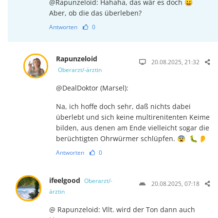
@Rapunzeloid: Hahaha, das wär es doch 😀
Aber, ob die das überleben?
Antworten
0
Rapunzeloid
20.08.2025, 21:32
Oberarzt/-ärztin
@DealDoktor (Marsel):
Na, ich hoffe doch sehr, daß nichts dabei
überlebt und sich keine multirenitenten Keime
bilden, aus denen am Ende vielleicht sogar die
berüchtigten Ohrwürmer schlüpfen. 😨 🐛 👂
Antworten
0
ifeelgood
Oberarzt/-
20.08.2025, 07:18
ärztin
@ Rapunzeloid: Vllt. wird der Ton dann auch