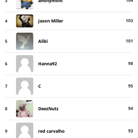
104
3
anonymoni
103
4
Jason Miller
101
5
Alibi
98
6
Hanna92
95
7
C
94
8
DeezNutz
93
9
red carvalho