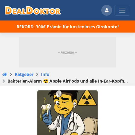
REKORD: 300€ Prämie für kostenloses Girokonto!
Ratgeber
Info
Bakterien-Alarm ☢️ Apple AirPods und alle In-Ear-Kopfhörer – so unhygienisch sind sie wirklich und was dagegen hilft