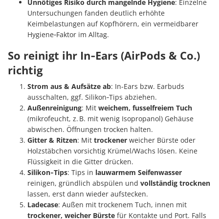
Unnötiges Risiko durch mangelnde Hygiene
: Einzelne
Untersuchungen fanden deutlich erhöhte
Keimbelastungen auf Kopfhörern, ein vermeidbarer
Hygiene‑Faktor im Alltag.
So reinigt ihr In‑Ears (AirPods & Co.)
richtig
Strom aus & Aufsätze ab
: In-Ears bzw. Earbuds
ausschalten, ggf. Silikon‑Tips abziehen.
Außenreinigung
: Mit
weichem, fusselfreiem Tuch
(mikrofeucht, z. B. mit wenig Isopropanol) Gehäuse
abwischen. Öffnungen trocken halten.
Gitter & Ritzen
: Mit
trockener
weicher Bürste oder
Holzstäbchen vorsichtig Krümel/Wachs lösen. Keine
Flüssigkeit in die Gitter drücken.
Silikon‑Tips
: Tips in
lauwarmem Seifenwasser
reinigen, gründlich abspülen und
vollständig trocknen
lassen, erst dann wieder aufstecken.
Ladecase
: Außen mit trockenem Tuch, innen mit
trockener, weicher Bürste
für Kontakte und Port. Falls