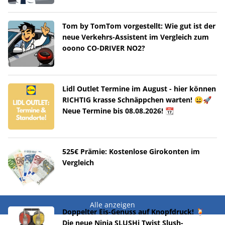
Tom by TomTom vorgestellt: Wie gut ist der
neue Verkehrs-Assistent im Vergleich zum
ooono CO-DRIVER NO2?
Lidl Outlet Termine im August - hier können
RICHTIG krasse Schnäppchen warten! 😀🚀
Neue Termine bis 08.08.2026! 📆
525€ Prämie: Kostenlose Girokonten im
Vergleich
Alle anzeigen
Doppelter Eis-Genuss auf Knopfdruck! 🍹
Die neue Ninja SLUSHi Twist Slush-