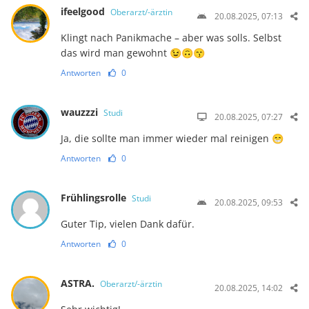
ifeelgood
Oberarzt/-ärztin
20.08.2025, 07:13
Klingt nach Panikmache – aber was solls. Selbst
das wird man gewohnt 😉🙃😙
Antworten
0
wauzzzi
Studi
20.08.2025, 07:27
Ja, die sollte man immer wieder mal reinigen 😁
Antworten
0
Frühlingsrolle
Studi
20.08.2025, 09:53
Guter Tip, vielen Dank dafür.
Antworten
0
ASTRA.
Oberarzt/-ärztin
20.08.2025, 14:02