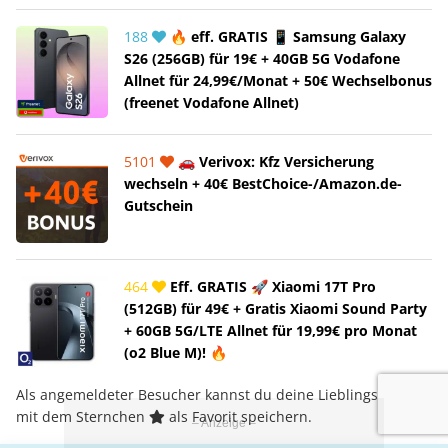
188
🔥 eff. GRATIS 📱 Samsung Galaxy
S26 (256GB) für 19€ + 40GB 5G Vodafone
Allnet für 24,99€/Monat + 50€ Wechselbonus
(freenet Vodafone Allnet)
5101
🚗 Verivox: Kfz Versicherung
wechseln + 40€ BestChoice-/Amazon.de-
Gutschein
464
Eff. GRATIS 🚀 Xiaomi 17T Pro
(512GB) für 49€ + Gratis Xiaomi Sound Party
+ 60GB 5G/LTE Allnet für 19,99€ pro Monat
(o2 Blue M)! 🔥
Als angemeldeter Besucher kannst du deine Lieblings-Deals
mit dem Sternchen
als Favorit speichern.