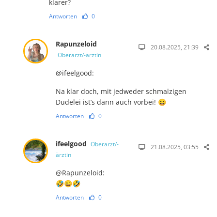
klarer?
Antworten
0
Rapunzeloid
20.08.2025, 21:39
Oberarzt/-ärztin
@ifeelgood:
Na klar doch, mit jedweder schmalzigen
Dudelei ist’s dann auch vorbei! 😆
Antworten
0
ifeelgood
Oberarzt/-
21.08.2025, 03:55
ärztin
@Rapunzeloid:
🤣😄🤣
Antworten
0