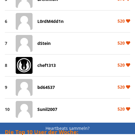
520
6
L0rdM4dd1n
520
7
dStein
520
8
chef1313
520
9
bd64537
520
10
Sunil2007
Heartbeats sammeln?
Die Top 10 User der Woche: