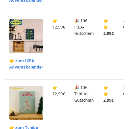
Adventskalender
👉
🎉 10€
👉
🥳
12,99€
IKEA-
👉
Gu
Gutschein
2,99€
👉 zum IKEA-
Adventskalender
👉
🎉 10€
👉
🥳
12,99€
Tchibo-
👉
Gu
Gutschein
2,99€
👉 zum Tchibo-