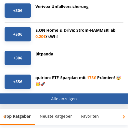
Verivox Unfallversicherung
+30€
E.ON Home & Drive: Strom-HAMMER! ab
+50€
0,20€
/kWh!
Bitpanda
+30€
quirion: ETF-Sparplan mit
175€
Prämien! 🤯
+55€
🥳🚀
Alle anzeigen
Top Ratgeber
Neuste Ratgeber
Favoriten