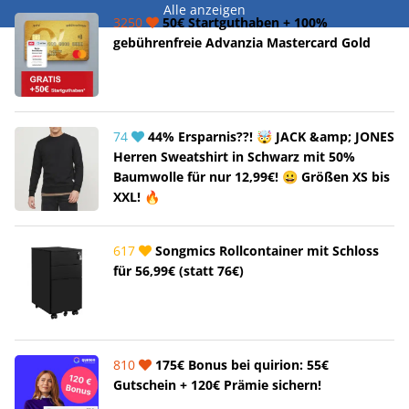
Alle anzeigen
3250
50€ Startguthaben + 100%
gebührenfreie Advanzia Mastercard Gold
74
44% Ersparnis??! 🤯 JACK &amp; JONES
Herren Sweatshirt in Schwarz mit 50%
Baumwolle für nur 12,99€! 😀 Größen XS bis
XXL! 🔥
617
Songmics Rollcontainer mit Schloss
für 56,99€ (statt 76€)
810
175€ Bonus bei quirion: 55€
Gutschein + 120€ Prämie sichern!