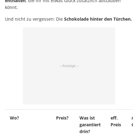
enthalten
, die ihr mit etwas Glück zusätzlich abstauben
könnt.
Und nicht zu vergessen: Die
Schokolade hinter den Türchen.
Wo?
Preis?
Was ist
eff.
mö
garantiert
Preis
Ge
drin?