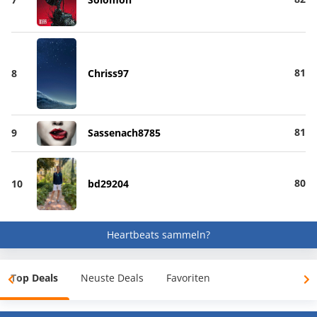
81
8
Chriss97
81
9
Sassenach8785
80
10
bd29204
Heartbeats sammeln?
Top Deals
Neuste Deals
Favoriten