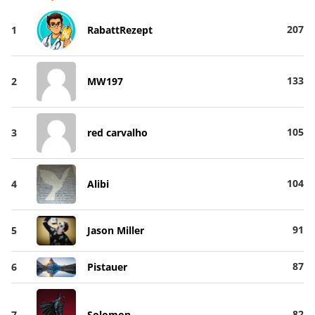
207
1
RabattRezept
133
2
MW197
105
3
red carvalho
104
4
Alibi
91
5
Jason Miller
87
6
Pistauer
82
7
Solomon