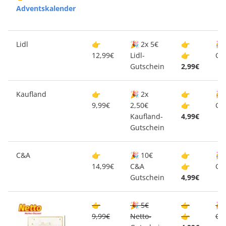
Adventskalender
Lidl
👉
🎉 2x 5€
👉
🥳
12,99€
Lidl-
👉
Gu
Gutschein
2,99€
Kaufland
👉
🎉 2x
👉
🥳
9,99€
2,50€
👉
Gu
Kaufland-
4,99€
Gutschein
C&A
👉
🎉 10€
👉
🥳
14,99€
C&A
👉
Gu
Gutschein
4,99€
👉
🎉 5€
👉
🥳
9,99€
Netto-
👉
Gu