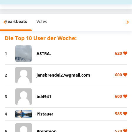
Heartbeats
Votes
Die Top 10 User der Woche:
620
1
ASTRA.
600
2
jensbrendel27@gmail.com
600
3
bd4941
585
4
Pistauer
570
5
Brehmion