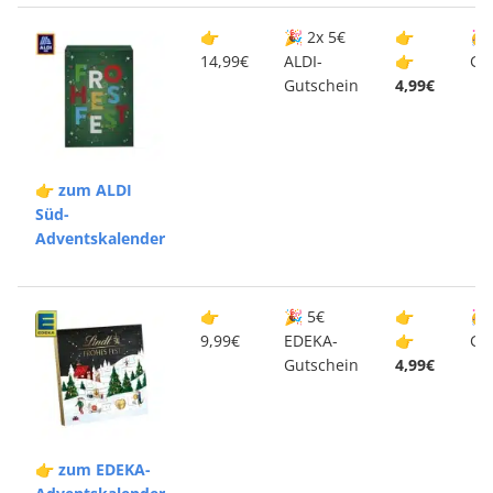
👉
🎉 2x 5€
👉
🥳
14,99€
ALDI-
👉
Gu
Gutschein
4,99€
👉 zum ALDI
Süd-
Adventskalender
👉
🎉 5€
👉
🥳
9,99€
EDEKA-
👉
Gu
Gutschein
4,99€
👉 zum EDEKA-