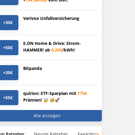
Verivox Unfallversicherung
+30€
E.ON Home & Drive: Strom-
+50€
HAMMER! ab
0,20€
/kWh!
Bitpanda
+30€
quirion: ETF-Sparplan mit
175€
+55€
Prämien! 🤯 🥳🚀
Alle anzeigen
op Ratgeber
Neuste Ratgeber
Favoriten