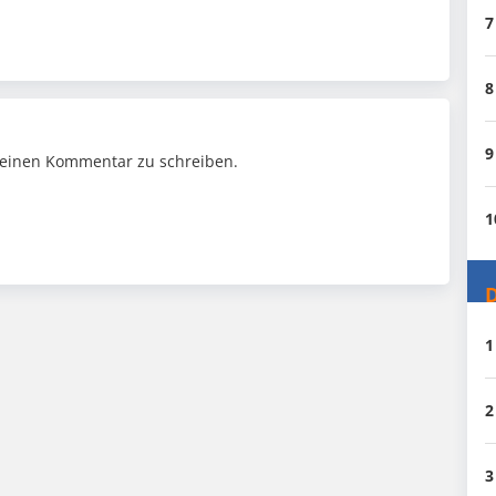
7
8
9
einen Kommentar zu schreiben.
1
D
1
2
3