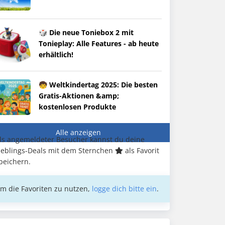
🎲 Die neue Toniebox 2 mit
Tonieplay: Alle Features - ab heute
erhältlich!
🧒 Weltkindertag 2025: Die besten
Gratis-Aktionen &amp;
kostenlosen Produkte
Alle anzeigen
ls angemeldeter Besucher kannst du deine
ieblings-Deals mit dem Sternchen
als Favorit
peichern.
m die Favoriten zu nutzen,
logge dich bitte ein
.