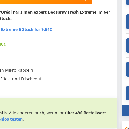
’Oréal Paris men expert Deospray Fresh Extreme
im
6er
Stück.
 Extreme 6 Stück für 9,64€
10€
den Mikro-Kapseln
Effekt und Frischeduft
tis
. Alle anderen auch, wenn ihr
über 49€ Bestellwert
enlos testen
.
T