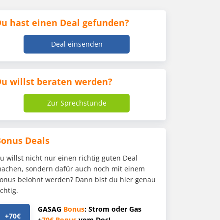
u hast einen Deal gefunden?
Deal einsenden
u willst beraten werden?
Zur Sprechstunde
Bonus Deals
u willst nicht nur einen richtig guten Deal
achen, sondern dafür auch noch mit einem
onus belohnt werden? Dann bist du hier genau
ichtig.
GASAG
Bonus
: Strom oder Gas
+70€
+
70€
Bonus
vom Doc!