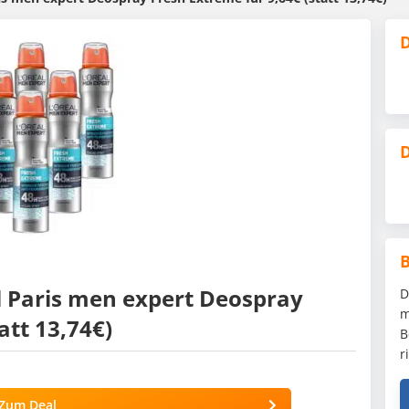
D
D
l Paris men expert Deospray
D
m
att 13,74€)
B
r
Zum Deal