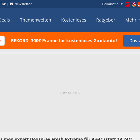
kTok
|
Newsletter
Bekannt aus:
Deals
Themenwelten
Kostenloses
Ratgeber
Mehr
REKORD: 300€ Prämie für kostenloses Girokonto!
Das w
is men expert Deospray Fresh Extreme für 9,64€ (statt 13,74€)