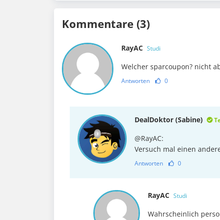
Kommentare (3)
RayAC
Studi
Welcher sparcoupon? nicht 
Antworten
0
DealDoktor (Sabine)
T
@RayAC:
Versuch mal einen anderen
Antworten
0
RayAC
Studi
Wahrscheinlich perso