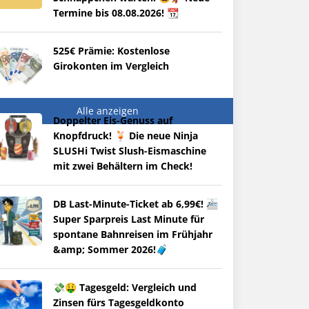
Termine bis 08.08.2026! 📆
525€ Prämie: Kostenlose
Girokonten im Vergleich
Alle anzeigen
Doppelter Eis-Genuss auf
Knopfdruck! 🍹 Die neue Ninja
SLUSHi Twist Slush-Eismaschine
mit zwei Behältern im Check!
DB Last-Minute-Ticket ab 6,99€! 🚈
Super Sparpreis Last Minute für
spontane Bahnreisen im Frühjahr
&amp; Sommer 2026!🧳
💸🤑 Tagesgeld: Vergleich und
Zinsen fürs Tagesgeldkonto