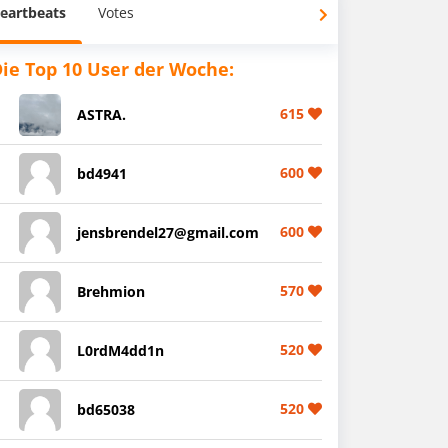
eartbeats
Votes
ie Top 10 User der Woche:
615
ASTRA.
600
bd4941
600
jensbrendel27@gmail.com
570
Brehmion
520
L0rdM4dd1n
520
bd65038