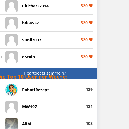
520
Chichar32314
520
bd64537
520
Sunil2007
520
0
dStein
Heartbeats sammeln?
ie Top 10 User der Woche:
139
RabattRezept
131
MW197
108
Alibi