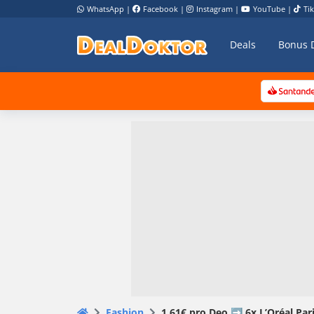
WhatsApp
|
Facebook
|
Instagram
|
YouTube
|
Ti
Deals
Bonus 
Fashion
1,61€ pro Deo ➡️ 6x L’Oréal Par