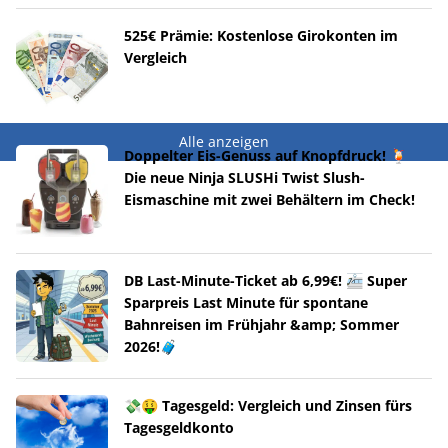
525€ Prämie: Kostenlose Girokonten im
Vergleich
Alle anzeigen
Doppelter Eis-Genuss auf Knopfdruck! 🍹
Die neue Ninja SLUSHi Twist Slush-
Eismaschine mit zwei Behältern im Check!
DB Last-Minute-Ticket ab 6,99€! 🚈 Super
Sparpreis Last Minute für spontane
Bahnreisen im Frühjahr &amp; Sommer
2026!🧳
💸🤑 Tagesgeld: Vergleich und Zinsen fürs
Tagesgeldkonto