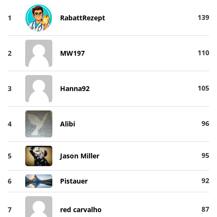
139
1
RabattRezept
110
2
MW197
105
3
Hanna92
96
4
Alibi
95
5
Jason Miller
92
6
Pistauer
87
7
red carvalho