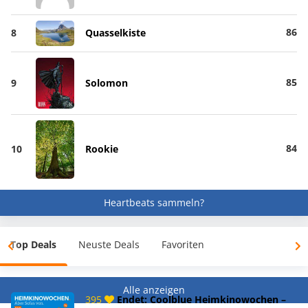
86
8
Quasselkiste
85
9
Solomon
84
10
Rookie
Heartbeats sammeln?
Top Deals
Neuste Deals
Favoriten
Alle anzeigen
395
Endet: Coolblue Heimkinowochen –