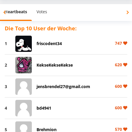
Heartbeats
Votes
Die Top 10 User der Woche:
747
1
friscodent34
620
2
KekseKekseKekse
600
3
jensbrendel27@gmail.com
600
4
bd4941
570
5
Brehmion