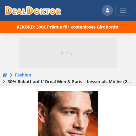
REKORD: 300€ Prämie für kostenloses Girokonto!
Fashion
30% Rabatt auf L´Oreal Men & Paris – besser als Müller (20€ MBW)