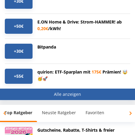
+30€
E.ON Home & Drive: Strom-HAMMER! ab
+50€
0,20€
/kWh!
Bitpanda
+30€
quirion: ETF-Sparplan mit
175€
Prämien! 🤯
+55€
🥳🚀
Alle anzeigen
Top Ratgeber
Neuste Ratgeber
Favoriten
Gutscheine, Rabatte, T-Shirts & freier