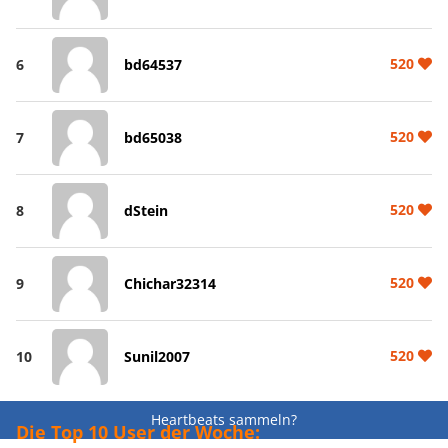
520
6
bd64537
520
7
bd65038
520
8
dStein
520
9
Chichar32314
520
10
Sunil2007
Heartbeats sammeln?
Die Top 10 User der Woche: