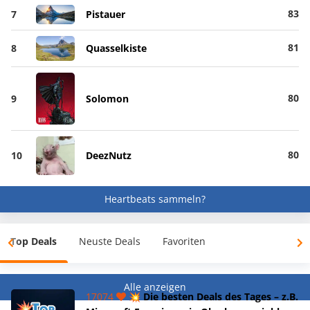
83
7
Pistauer
81
8
Quasselkiste
80
9
Solomon
80
10
DeezNutz
Heartbeats sammeln?
Top Deals
Neuste Deals
Favoriten
Alle anzeigen
17074
💥 Die besten Deals des Tages – z.B.