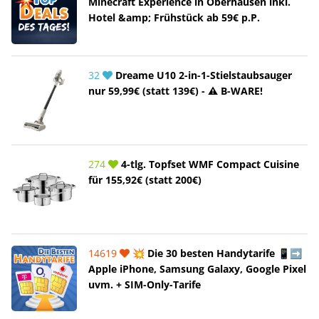
Minecraft Experience in Oberhausen inkl.
Hotel &amp; Frühstück ab 59€ p.P.
32
Dreame U10 2-in-1-Stielstaubsauger
nur 59,99€ (statt 139€) - ⚠️ B-WARE!
274
4-tlg. Topfset WMF Compact Cuisine
für 155,92€ (statt 200€)
14619
💥 Die 30 besten Handytarife 📱➡️
Apple iPhone, Samsung Galaxy, Google Pixel
uvm. + SIM-Only-Tarife