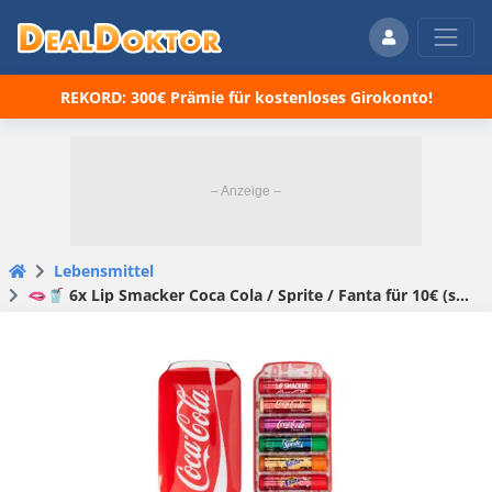
REKORD: 300€ Prämie für kostenloses Girokonto!
Lebensmittel
🫦🥤 6x Lip Smacker Coca Cola / Sprite / Fanta für 10€ (statt 14€) 🎁 in hübscher Geschenkdose