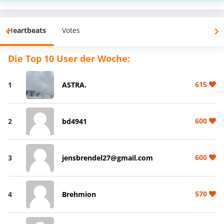
Heartbeats
Votes
Die Top 10 User der Woche:
615
1
ASTRA.
600
2
bd4941
600
3
jensbrendel27@gmail.com
570
4
Brehmion