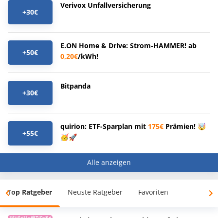
Verivox Unfallversicherung
+30€
E.ON Home & Drive: Strom-HAMMER! ab
+50€
0,20€
/kWh!
Bitpanda
+30€
quirion: ETF-Sparplan mit
175€
Prämien! 🤯
+55€
🥳🚀
Alle anzeigen
Top Ratgeber
Neuste Ratgeber
Favoriten