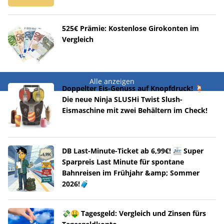
525€ Prämie: Kostenlose Girokonten im
Vergleich
Alle anzeigen
Doppelter Eis-Genuss auf Knopfdruck! 🍹
Die neue Ninja SLUSHi Twist Slush-
Eismaschine mit zwei Behältern im Check!
DB Last-Minute-Ticket ab 6,99€! 🚈 Super
Sparpreis Last Minute für spontane
Bahnreisen im Frühjahr &amp; Sommer
2026!🧳
💸🤑 Tagesgeld: Vergleich und Zinsen fürs