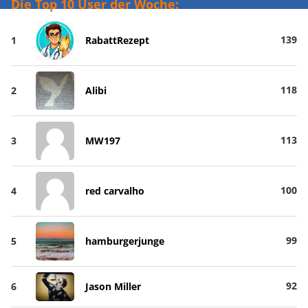
Die Top 10 User der Woche:
139
1
RabattRezept
118
2
Alibi
113
3
MW197
100
4
red carvalho
99
5
hamburgerjunge
92
6
Jason Miller