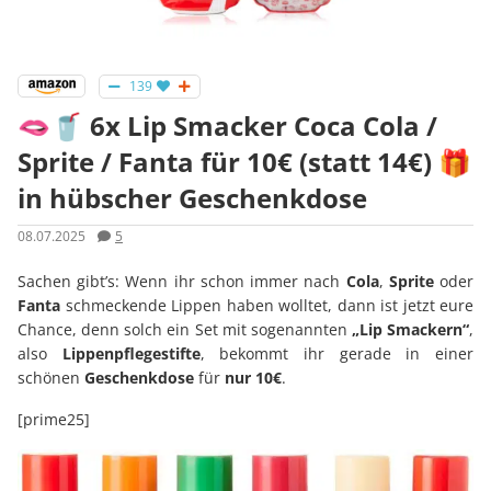
139
🫦🥤 6x Lip Smacker Coca Cola /
Sprite / Fanta für 10€ (statt 14€) 🎁
in hübscher Geschenkdose
08.07.2025
5
Sachen gibt’s: Wenn ihr schon immer nach
Cola
,
Sprite
oder
Fanta
schmeckende Lippen haben wolltet, dann ist jetzt eure
Chance, denn solch ein Set mit sogenannten
„Lip Smackern“
,
also
Lippenpflegestifte
, bekommt ihr gerade in einer
schönen
Geschenkdose
für
nur 10€
.
[prime25]