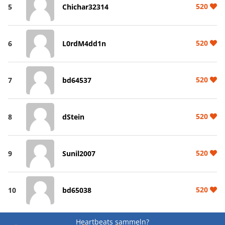
520
5
Chichar32314
520
6
L0rdM4dd1n
520
7
bd64537
520
8
dStein
520
9
Sunil2007
520
10
bd65038
Heartbeats sammeln?