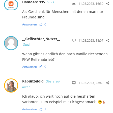
Damoen1995
Studi
11.03.2023, 16:39
Als Geschenk für Menschen mit denen man nur
Freunde sind
Antworten
0
__Gelöschter_Nutzer__
11.03.2023, 18:07
Studi
Wann gibt es endlich den nach Vanille riechenden
PKW-Reifenabrieb?
Antworten
0
Rapunzeloid
Oberarzt/-
11.03.2023, 23:49
ärztin
Ich glaub, ich wart noch auf die herzhaften
Varianten: zum Beispiel mit Elchgeschmack. 😙🦌
Antworten
1