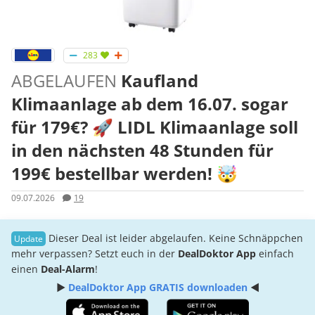
283
ABGELAUFEN
Kaufland
Klimaanlage ab dem 16.07. sogar
für 179€? 🚀 LIDL Klimaanlage soll
in den nächsten 48 Stunden für
199€ bestellbar werden! 🤯
09.07.2026
19
Dieser Deal ist leider abgelaufen. Keine Schnäppchen
mehr verpassen? Setzt euch in der
DealDoktor App
einfach
einen
Deal-Alarm
!
►
DealDoktor App GRATIS downloaden
◄