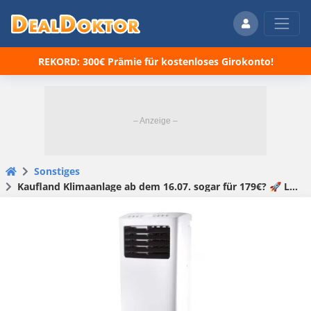
REKORD: 300€ Prämie für kostenloses Girokonto!
Sonstiges
Kaufland Klimaanlage ab dem 16.07. sogar für 179€? 🚀 LIDL Klimaanlage soll in den nächsten 48 Stunden für 199€ bestellbar werden! 🤯