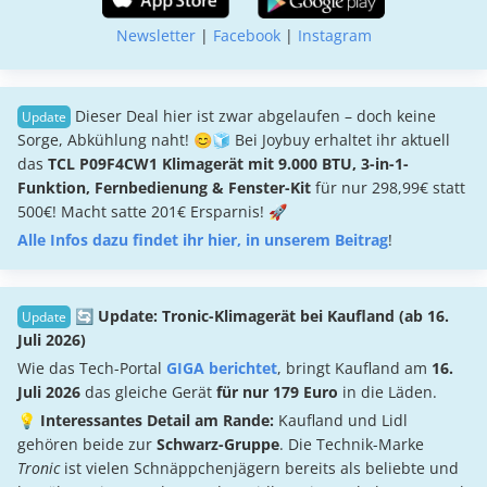
Newsletter
|
Facebook
|
Instagram
Dieser Deal hier ist zwar abgelaufen – doch keine
Sorge, Abkühlung naht! 😊🧊 Bei Joybuy erhaltet ihr aktuell
das
TCL P09F4CW1 Klimagerät mit 9.000 BTU, 3-in-1-
Funktion, Fernbedienung & Fenster-Kit
für nur 298,99€ statt
500€! Macht satte 201€ Ersparnis! 🚀
Alle Infos dazu findet ihr hier, in unserem Beitrag
!
🔄 Update: Tronic-Klimagerät bei Kaufland (ab 16.
Juli 2026)
Wie das Tech-Portal
GIGA berichtet
, bringt Kaufland am
16.
Juli 2026
das gleiche Gerät
für nur 179 Euro
in die Läden.
💡
Interessantes Detail am Rande:
Kaufland und Lidl
gehören beide zur
Schwarz-Gruppe
. Die Technik-Marke
Tronic
ist vielen Schnäppchenjägern bereits als beliebte und