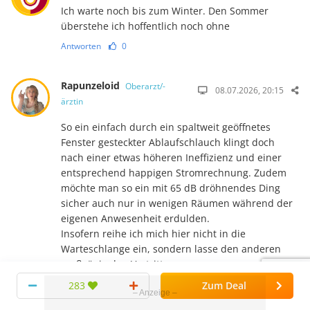
Ich warte noch bis zum Winter. Den Sommer
überstehe ich hoffentlich noch ohne
Antworten
0
Rapunzeloid
Oberarzt/-
08.07.2026, 20:15
ärztin
So ein einfach durch ein spaltweit geöffnetes
Fenster gesteckter Ablauf­schlauch klingt doch
nach einer etwas höheren Ineffizienz und einer
entsprechend happigen Strom­rech­nung. Zudem
möchte man so ein mit 65 dB dröhnendes Ding
sicher auch nur in wenigen Räumen während der
eigenen Anwesenheit erdulden.
Insofern reihe ich mich hier nicht in die
Warteschlange ein, sondern lasse den anderen
großzügig den Vortritt.
283
Zum Deal
Und bei dem Hinweis der Bestellbarkeit innerhalb
der nächsten 48 Stun­den haben sie doch