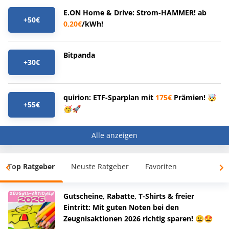
E.ON Home & Drive: Strom-HAMMER! ab
+50€
0,20€
/kWh!
Bitpanda
+30€
quirion: ETF-Sparplan mit
175€
Prämien! 🤯
+55€
🥳🚀
Alle anzeigen
Top Ratgeber
Neuste Ratgeber
Favoriten
Gutscheine, Rabatte, T-Shirts & freier
Eintritt: Mit guten Noten bei den
Zeugnisaktionen 2026 richtig sparen! 😀🤩