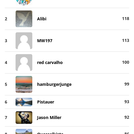
118
2
Alibi
113
3
MW197
100
4
red carvalho
99
5
hamburgerjunge
93
6
Pistauer
92
7
Jason Miller
86