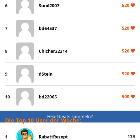
520
6
Sunil2007
520
7
bd64537
520
8
Chichar32314
520
9
dStein
500
10
bd22065
Heartbeats sammeln?
Die Top 10 User der Woche:
139
1
RabattRezept