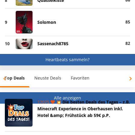
8
Quasselkiste
85
9
Solomon
82
10
Sassenach8785
Heartbeats sammeln?
Top Deals
Neuste Deals
Favoriten
Alle anzeigen
17075
💥 Die besten Deals des Tages – z.B.
Minecraft Experience in Oberhausen inkl.
Hotel &amp; Frühstück ab 59€ p.P.