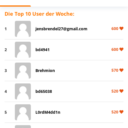
Die Top 10 User der Woche:
600
1
jensbrendel27@gmail.com
600
2
bd4941
570
3
Brehmion
520
4
bd65038
520
5
L0rdM4dd1n