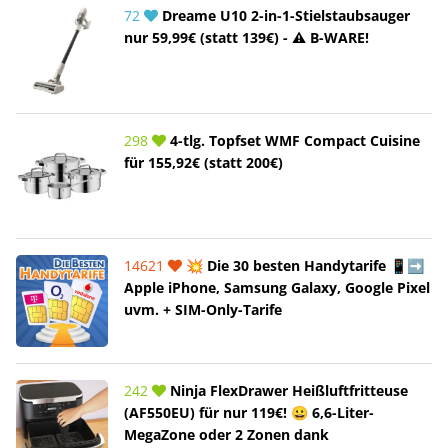
72
Dreame U10 2-in-1-Stielstaubsauger
nur 59,99€ (statt 139€) - ⚠️ B-WARE!
298
4-tlg. Topfset WMF Compact Cuisine
für 155,92€ (statt 200€)
14621
💥 Die 30 besten Handytarife 📱➡️
Apple iPhone, Samsung Galaxy, Google Pixel
uvm. + SIM-Only-Tarife
242
Ninja FlexDrawer Heißluftfritteuse
(AF550EU) für nur 119€! 😀 6,6-Liter-
MegaZone oder 2 Zonen dank