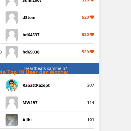
Sunil2007
520
dStein
520
bd64537
520
0
bd65038
Heartbeats sammeln?
ie Top 10 User der Woche:
207
RabattRezept
114
MW197
101
Alibi