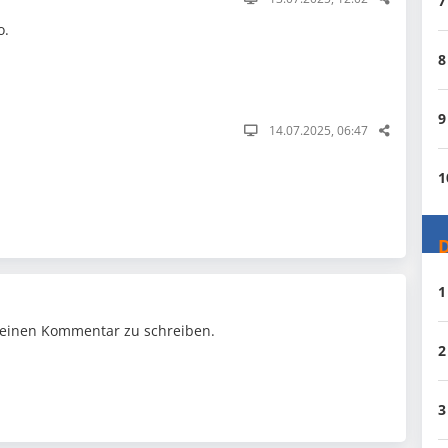
7
o.
8
9
14.07.2025, 06:47
1
D
1
einen Kommentar zu schreiben.
2
3