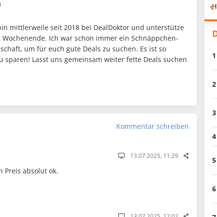
)
H
in mittlerweile seit 2018 bei DealDoktor und unterstütze
D
am Wochenende. Ich war schon immer ein Schnäppchen-
chaft, um für euch gute Deals zu suchen. Es ist so
1
 zu sparen! Lasst uns gemeinsam weiter fette Deals suchen
2
3
Kommentar schreiben
4
13.07.2025, 11:29
5
en Preis absolut ok.
6
13.07.2025, 12:02