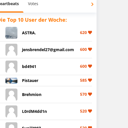
eartbeats
Votes
ie Top 10 User der Woche:
620
ASTRA.
600
jensbrendel27@gmail.com
600
bd4941
585
Pistauer
570
Brehmion
520
L0rdM4dd1n
520