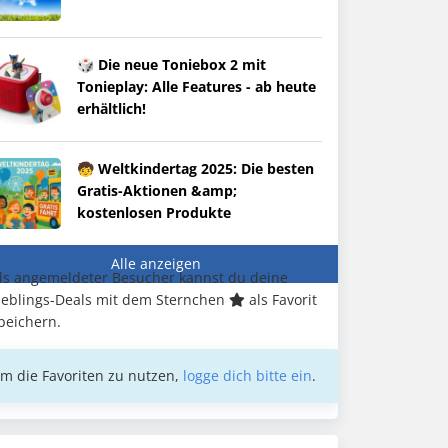
🎲 Die neue Toniebox 2 mit
Tonieplay: Alle Features - ab heute
erhältlich!
🧒 Weltkindertag 2025: Die besten
Gratis-Aktionen &amp;
kostenlosen Produkte
Alle anzeigen
ls angemeldeter Besucher kannst du deine
ieblings-Deals mit dem Sternchen
als Favorit
peichern.
m die Favoriten zu nutzen,
logge dich bitte ein
.