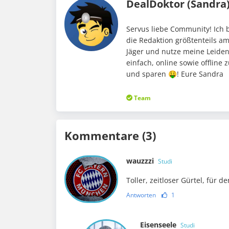
DealDoktor (Sandra
Servus liebe Community! Ich b
die Redaktion größtenteils 
Jäger und nutze meine Leidens
einfach, online sowie offline
und sparen 🤑! Eure Sandra
Team
Kommentare (3)
wauzzzi
Studi
Toller, zeitloser Gürtel, für d
Antworten
1
Eisenseele
Studi