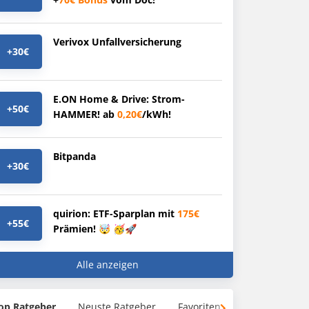
Verivox Unfallversicherung
+30€
E.ON Home & Drive: Strom-
+50€
HAMMER! ab
0,20€
/kWh!
Bitpanda
+30€
quirion: ETF-Sparplan mit
175€
+55€
Prämien! 🤯 🥳🚀
Alle anzeigen
op Ratgeber
Neuste Ratgeber
Favoriten