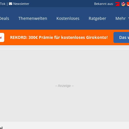
kTok
|
Newsletter
Bekannt aus:
Deals
Themenwelten
Kostenloses
Ratgeber
Mehr
REKORD: 300€ Prämie für kostenloses Girokonto!
Das w
el