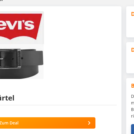
D
D
ürtel
D
m
B
r
Zum Deal