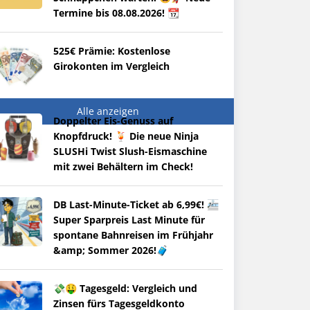
Termine bis 08.08.2026! 📆
525€ Prämie: Kostenlose
Girokonten im Vergleich
Alle anzeigen
Doppelter Eis-Genuss auf
Knopfdruck! 🍹 Die neue Ninja
SLUSHi Twist Slush-Eismaschine
mit zwei Behältern im Check!
DB Last-Minute-Ticket ab 6,99€! 🚈
Super Sparpreis Last Minute für
spontane Bahnreisen im Frühjahr
&amp; Sommer 2026!🧳
💸🤑 Tagesgeld: Vergleich und
Zinsen fürs Tagesgeldkonto