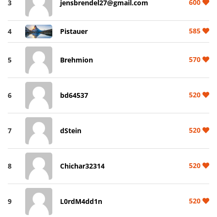
600
3
jensbrendel27@gmail.com
585
4
Pistauer
570
5
Brehmion
520
6
bd64537
520
7
dStein
520
8
Chichar32314
520
9
L0rdM4dd1n