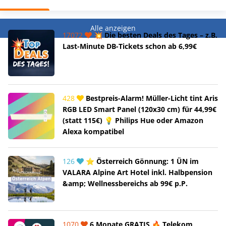
Alle anzeigen
17072
💥 Die besten Deals des Tages – z.B.
Last-Minute DB-Tickets schon ab 6,99€
428
Bestpreis-Alarm! Müller-Licht tint Aris
RGB LED Smart Panel (120x30 cm) für 44,99€
(statt 115€) 💡 Philips Hue oder Amazon
Alexa kompatibel
126
⭐ Österreich Gönnung: 1 ÜN im
VALARA Alpine Art Hotel inkl. Halbpension
&amp; Wellnessbereichs ab 99€ p.P.
1070
6 Monate GRATIS 🔥 Telekom