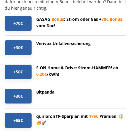
dafür auch noch mit einem Bonus belohnt werden? Dann bist
du hier genau richtig.
GASAG
Bonus
: Strom oder Gas +
70€
Bonus
+70€
vom Doc!
Verivox Unfallversicherung
+30€
E.ON Home & Drive: Strom-HAMMER! ab
+50€
0,20€
/kWh!
Bitpanda
+30€
quirion: ETF-Sparplan mit
175€
Prämien! 🤯
+55€
🥳🚀