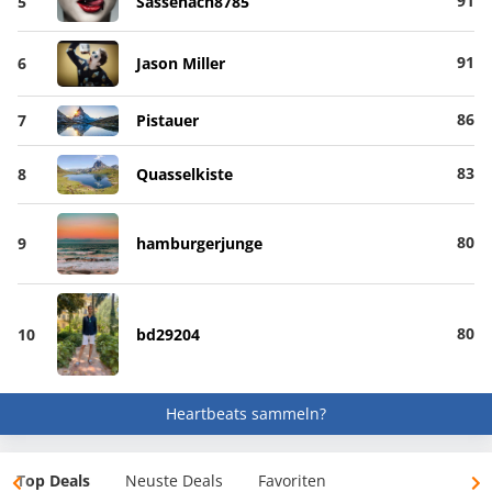
91
5
Sassenach8785
91
6
Jason Miller
86
7
Pistauer
83
8
Quasselkiste
80
9
hamburgerjunge
80
10
bd29204
Heartbeats sammeln?
Top Deals
Neuste Deals
Favoriten