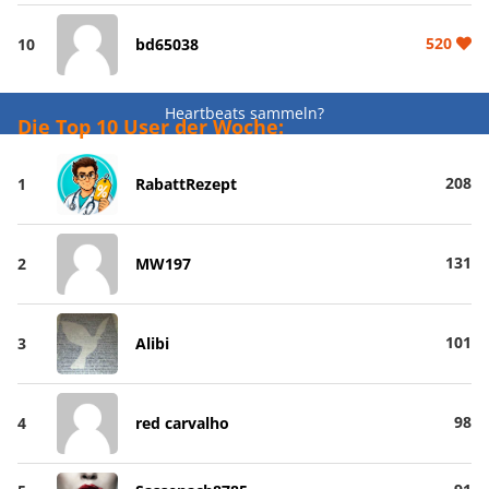
520
10
bd65038
Heartbeats sammeln?
Die Top 10 User der Woche:
208
1
RabattRezept
131
2
MW197
101
3
Alibi
98
4
red carvalho