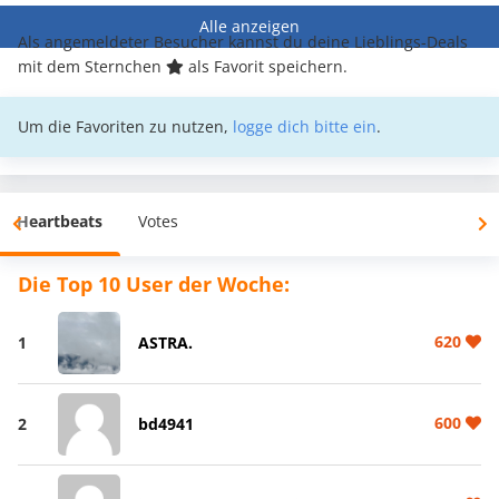
Alle anzeigen
Als angemeldeter Besucher kannst du deine Lieblings-Deals
mit dem Sternchen
als Favorit speichern.
Um die Favoriten zu nutzen,
logge dich bitte ein
.
Heartbeats
Votes
Die Top 10 User der Woche:
620
1
ASTRA.
600
2
bd4941