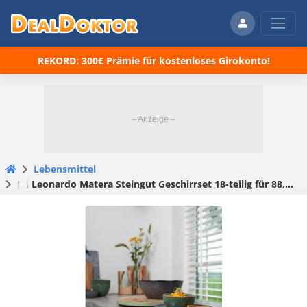
REKORD: 300€ Prämie für kostenloses Girokonto!
Lebensmittel
🍽 Leonardo Matera Steingut Geschirrset 18-teilig für 88,10€ (statt 121€)