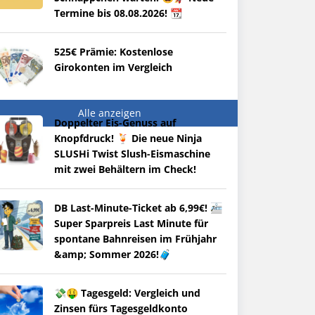
Termine bis 08.08.2026! 📆
525€ Prämie: Kostenlose
Girokonten im Vergleich
Alle anzeigen
Doppelter Eis-Genuss auf
Knopfdruck! 🍹 Die neue Ninja
SLUSHi Twist Slush-Eismaschine
mit zwei Behältern im Check!
DB Last-Minute-Ticket ab 6,99€! 🚈
Super Sparpreis Last Minute für
spontane Bahnreisen im Frühjahr
&amp; Sommer 2026!🧳
💸🤑 Tagesgeld: Vergleich und
Zinsen fürs Tagesgeldkonto