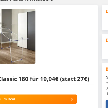
D
D
lassic 180 für 19,94€ (statt 27€)
D
m
B
r
Zum Deal