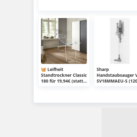
🧺 Leifheit
Sharp
Standtrockner Classic
Handstaubsauger 
180 für 19,94€ (statt
SV18MMAEU-S (12
27€)
AW / 2x Akku) für
104,94€ (statt 329€