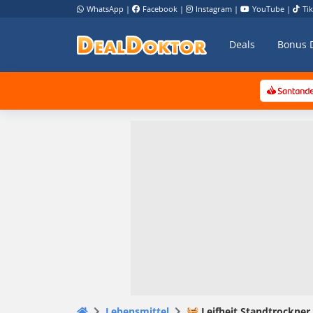
WhatsApp
|
Facebook
|
Instagram
|
YouTube
|
Ti
Deals
Bonus 
Lebensmittel
🧺 Leifheit Standtrockner C