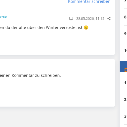
7
Kommentar schreiben
8
rztin
28.05.2026, 11:15
n da der alte über den Winter verrostet ist 🙂
9
1
D
einen Kommentar zu schreiben.
1
2
3