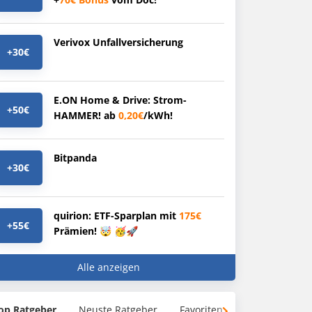
Verivox Unfallversicherung
+30€
E.ON Home & Drive: Strom-
+50€
HAMMER! ab
0,20€
/kWh!
Bitpanda
+30€
quirion: ETF-Sparplan mit
175€
+55€
Prämien! 🤯 🥳🚀
Alle anzeigen
op Ratgeber
Neuste Ratgeber
Favoriten