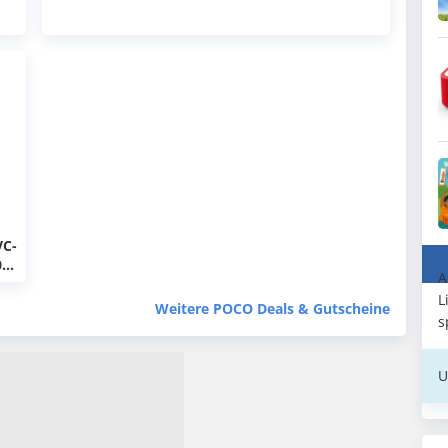
VC-
0
A
L
)
Weitere POCO Deals & Gutscheine
s
U