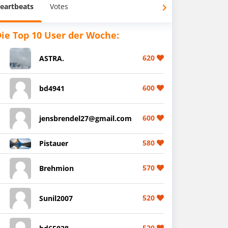
eartbeats
Votes
ie Top 10 User der Woche:
620
ASTRA.
600
bd4941
600
jensbrendel27@gmail.com
580
Pistauer
570
Brehmion
520
Sunil2007
520