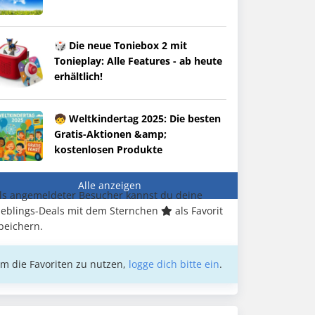
🎲 Die neue Toniebox 2 mit
Tonieplay: Alle Features - ab heute
erhältlich!
🧒 Weltkindertag 2025: Die besten
Gratis-Aktionen &amp;
kostenlosen Produkte
Alle anzeigen
ls angemeldeter Besucher kannst du deine
ieblings-Deals mit dem Sternchen
als Favorit
peichern.
m die Favoriten zu nutzen,
logge dich bitte ein
.