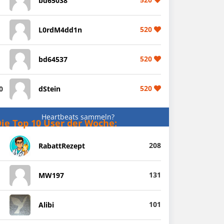
bd65038
520
L0rdM4dd1n
520
bd64537
520
0
dStein
Heartbeats sammeln?
ie Top 10 User der Woche:
208
RabattRezept
131
MW197
101
Alibi