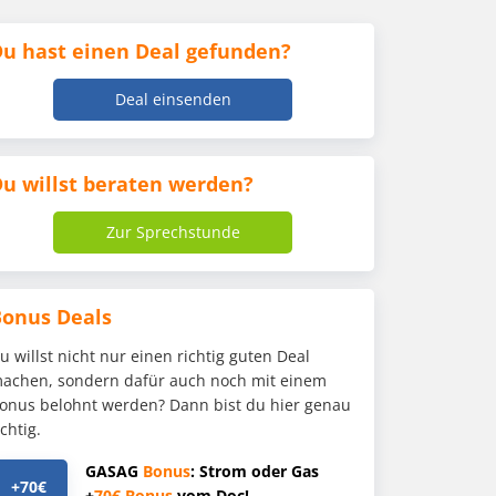
u hast einen Deal gefunden?
Deal einsenden
u willst beraten werden?
Zur Sprechstunde
Bonus Deals
u willst nicht nur einen richtig guten Deal
achen, sondern dafür auch noch mit einem
onus belohnt werden? Dann bist du hier genau
ichtig.
GASAG
Bonus
: Strom oder Gas
+70€
+
70€
Bonus
vom Doc!