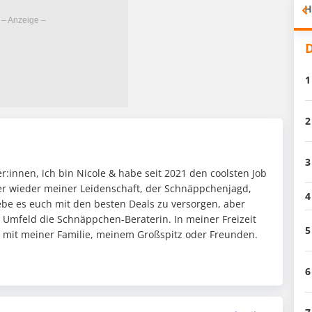
H
D
1
2
3
:innen, ich bin Nicole & habe seit 2021 den coolsten Job
mer wieder meiner Leidenschaft, der Schnäppchenjagd,
4
ebe es euch mit den besten Deals zu versorgen, aber
n Umfeld die Schnäppchen-Beraterin. In meiner Freizeit
5
it mit meiner Familie, meinem Großspitz oder Freunden.
6