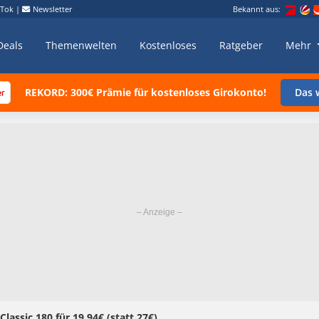
kTok
|
Newsletter
Bekannt aus:
Deals
Themenwelten
Kostenloses
Ratgeber
Mehr
REKORD: 300€ Prämie für kostenloses Girokonto!
Das w
lassic 180 für 19,94€ (statt 27€)