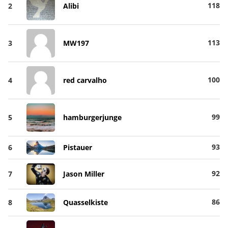
118
2
Alibi
113
3
MW197
100
4
red carvalho
99
5
hamburgerjunge
93
6
Pistauer
92
7
Jason Miller
86
8
Quasselkiste