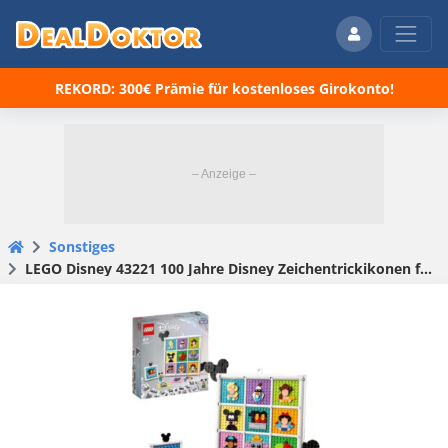
REKORD: 300€ Prämie für kostenloses Girokonto!
Sonstiges
LEGO Disney 43221 100 Jahre Disney Zeichentrickikonen für 27€ (statt 35€)