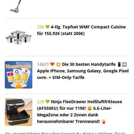
296
4-tlg. Topfset WMF Compact Cuisine
für 155,92€ (statt 200€)
14621
💥 Die 30 besten Handytarife 📱➡️
Apple iPhone, Samsung Galaxy, Google Pixel
uvm. + SIM-Only-Tarife
238
Ninja FlexDrawer Heißluftfritteuse
(AF550EU) für nur 119€! 😀 6,6-Liter-
MegaZone oder 2 Zonen dank
herausnehmbarer Trennwand! 🍟
Als angemeldeter Besucher kannst du deine Lieblings-Deals