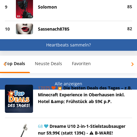
85
9
Solomon
82
10
Sassenach8785
Heartbeats sammeln?
Top Deals
Neuste Deals
Favoriten
Alle anzeigen
17075
💥 Die besten Deals des Tages – z.B.
Minecraft Experience in Oberhausen inkl.
Hotel &amp; Frühstück ab 59€ p.P.
68
Dreame U10 2-in-1-Stielstaubsauger
nur 59,99€ (statt 139€) - ⚠️ B-WARE!