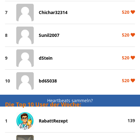
520
7
Chichar32314
520
8
Sunil2007
520
9
dStein
520
10
bd65038
Heartbeats sammeln?
Die Top 10 User der Woche:
139
1
RabattRezept