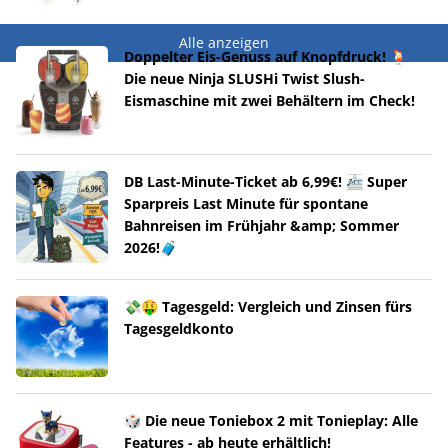
Alle anzeigen
Doppelter Eis-Genuss auf Knopfdruck! 🍹
Die neue Ninja SLUSHi Twist Slush-
Eismaschine mit zwei Behältern im Check!
DB Last-Minute-Ticket ab 6,99€! 🚈 Super
Sparpreis Last Minute für spontane
Bahnreisen im Frühjahr &amp; Sommer
2026!🧳
💸🤑 Tagesgeld: Vergleich und Zinsen fürs
Tagesgeldkonto
🎲 Die neue Toniebox 2 mit Tonieplay: Alle
Features - ab heute erhältlich!