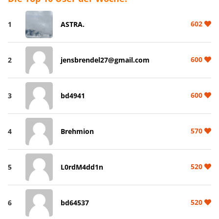
602
1
ASTRA.
600
2
jensbrendel27@gmail.com
600
3
bd4941
570
4
Brehmion
520
5
L0rdM4dd1n
520
6
bd64537