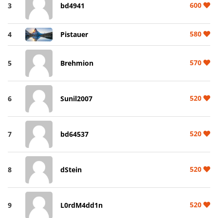
600
3
bd4941
580
4
Pistauer
570
5
Brehmion
520
6
Sunil2007
520
7
bd64537
520
8
dStein
520
9
L0rdM4dd1n