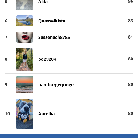
96
5
Alibi
83
6
Quasselkiste
81
7
Sassenach8785
80
8
bd29204
80
9
hamburgerjunge
80
10
Aurellia