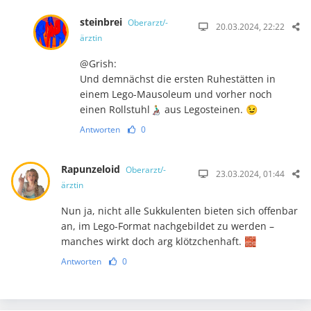
steinbrei
Oberarzt/-
20.03.2024, 22:22
ärztin
@Grish:
Und demnächst die ersten Ruhestätten in
einem Lego-Mausoleum und vorher noch
einen Rollstuhl👨🏼‍🦽 aus Legosteinen. 😉
Antworten
0
Rapunzeloid
Oberarzt/-
23.03.2024, 01:44
ärztin
Nun ja, nicht alle Sukkulenten bieten sich offenbar
an, im Lego-Format nachgebildet zu werden –
manches wirkt doch arg klötzchenhaft. 🧱
Antworten
0