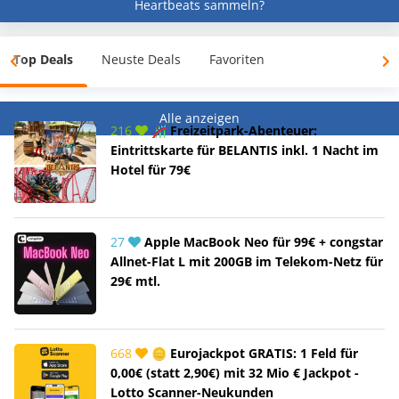
Heartbeats sammeln?
Top Deals
Neuste Deals
Favoriten
Alle anzeigen
216
🎢 Freizeitpark-Abenteuer:
Eintrittskarte für BELANTIS inkl. 1 Nacht im
Hotel für 79€
27
Apple MacBook Neo für 99€ + congstar
Allnet-Flat L mit 200GB im Telekom-Netz für
29€ mtl.
668
🪙 Eurojackpot GRATIS: 1 Feld für
0,00€ (statt 2,90€) mit 32 Mio € Jackpot -
Lotto Scanner-Neukunden