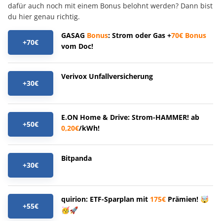
dafür auch noch mit einem Bonus belohnt werden? Dann bist
du hier genau richtig.
GASAG
Bonus
: Strom oder Gas +
70€
Bonus
+70€
vom Doc!
Verivox Unfallversicherung
+30€
E.ON Home & Drive: Strom-HAMMER! ab
+50€
0,20€
/kWh!
Bitpanda
+30€
quirion: ETF-Sparplan mit
175€
Prämien! 🤯
+55€
🥳🚀