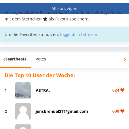
Alle anzeigen
Als angemeldeter Besucher kannst du deine Lieblings-Deals
mit dem Sternchen
als Favorit speichern.
Um die Favoriten zu nutzen,
logge dich bitte ein
.
Heartbeats
Votes
Die Top 10 User der Woche:
624
1
ASTRA.
600
2
jensbrendel27@gmail.com