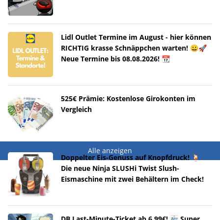
Lidl Outlet Termine im August - hier können
RICHTIG krasse Schnäppchen warten! 😀🚀
Neue Termine bis 08.08.2026! 📆
525€ Prämie: Kostenlose Girokonten im
Vergleich
Alle anzeigen
Doppelter Eis-Genuss auf Knopfdruck! 🍹
Die neue Ninja SLUSHi Twist Slush-
Eismaschine mit zwei Behältern im Check!
DB Last-Minute-Ticket ab 6,99€! 🚈 Super