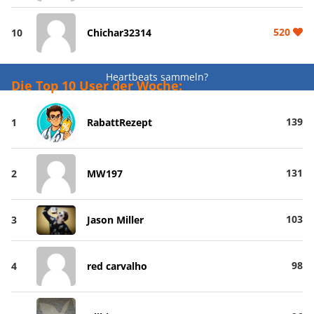
520
10
Chichar32314
Heartbeats sammeln?
Die Top 10 User der Woche:
139
1
RabattRezept
131
2
MW197
103
3
Jason Miller
98
4
red carvalho