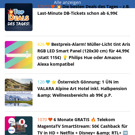
Alle anzeigen
17072
💥 Die besten Deals des Tages – z.B.
Last-Minute DB-Tickets schon ab 6,99€
426
Bestpreis-Alarm! Müller-Licht tint Aris
RGB LED Smart Panel (120x30 cm) für 44,99€
(statt 115€) 💡 Philips Hue oder Amazon
Alexa kompatibel
120
⭐ Österreich Gönnung: 1 ÜN im
VALARA Alpine Art Hotel inkl. Halbpension
&amp; Wellnessbereichs ab 99€ p.P.
1070
6 Monate GRATIS 🔥 Telekom
MagentaTV SmartStream: 50€ Cashback für
TV in HD + Netflix + Disney+ &amp; RTL+ ➡️