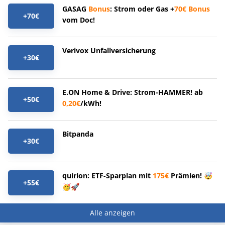
GASAG
Bonus
: Strom oder Gas +
70€
Bonus
+70€
vom Doc!
Verivox Unfallversicherung
+30€
E.ON Home & Drive: Strom-HAMMER! ab
+50€
0,20€
/kWh!
Bitpanda
+30€
quirion: ETF-Sparplan mit
175€
Prämien! 🤯
+55€
🥳🚀
Alle anzeigen