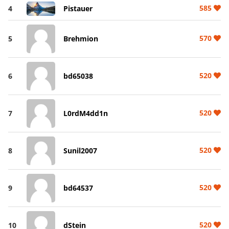
585
4
Pistauer
570
5
Brehmion
520
6
bd65038
520
7
L0rdM4dd1n
520
8
Sunil2007
520
9
bd64537
520
10
dStein