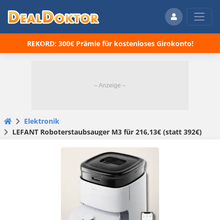
REKORD: 300€ Prämie für kostenloses Girokonto!
Elektronik
LEFANT Roboterstaubsauger M3 für 216,13€ (statt 392€)