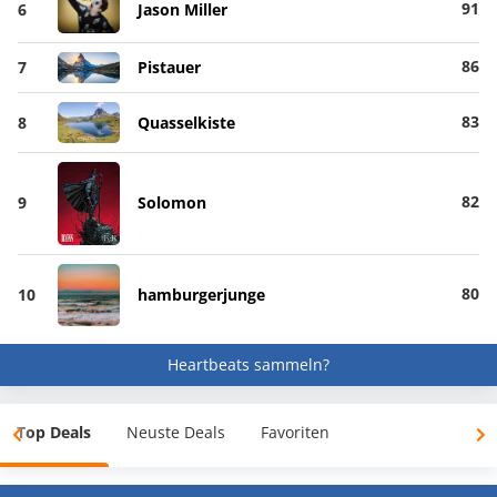
91
6
Jason Miller
86
7
Pistauer
83
8
Quasselkiste
82
9
Solomon
80
10
hamburgerjunge
Heartbeats sammeln?
Top Deals
Neuste Deals
Favoriten