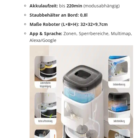
Akkulaufzeit:
bis
220min
(modusabhängig)
Staubbehälter an Bord:
0,8l
Maße Roboter (L×B×H):
32×32×9,7cm
App & Sprache:
Zonen, Sperrbereiche, Multimap,
Alexa/Google