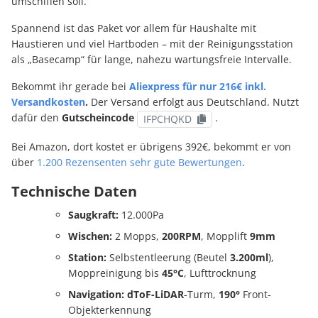
umschiffen soll.
Spannend ist das Paket vor allem für Haushalte mit
Haustieren und viel Hartboden – mit der Reinigungsstation
als „Basecamp“ für lange, nahezu wartungsfreie Intervalle.
Bekommt ihr gerade bei
Aliexpress für nur 216€ inkl.
Versandkosten
.
Der Versand erfolgt aus Deutschland. Nutzt
dafür den
Gutscheincode
.
IFPCHQKD
Bei Amazon, dort kostet er übrigens 392€, bekommt er von
über
1.200 Rezensenten sehr gute Bewertungen
.
Technische Daten
Saugkraft:
12.000Pa
Wischen:
2 Mopps,
200RPM
, Mopplift
9mm
Station:
Selbstentleerung (Beutel
3.200ml
),
Moppreinigung bis
45°C
, Lufttrocknung
Navigation:
dToF-LiDAR
-Turm,
190°
Front-
Objekterkennung