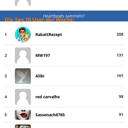
Heartbeats sammeln?
Die Top 10 User der Woche:
208
1
RabattRezept
131
2
MW197
101
3
Alibi
98
4
red carvalho
91
5
Sassenach8785