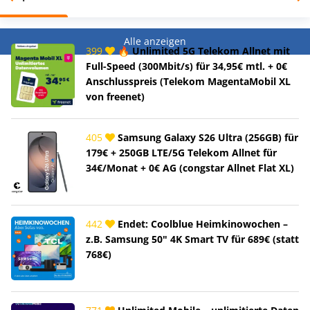
Alle anzeigen
399
🔥 Unlimited 5G Telekom Allnet mit
Full-Speed (300Mbit/s) für 34,95€ mtl. + 0€
Anschlusspreis (Telekom MagentaMobil XL
von freenet)
405
Samsung Galaxy S26 Ultra (256GB) für
179€ + 250GB LTE/5G Telekom Allnet für
34€/Monat + 0€ AG (congstar Allnet Flat XL)
442
Endet: Coolblue Heimkinowochen –
z.B. Samsung 50" 4K Smart TV für 689€ (statt
768€)