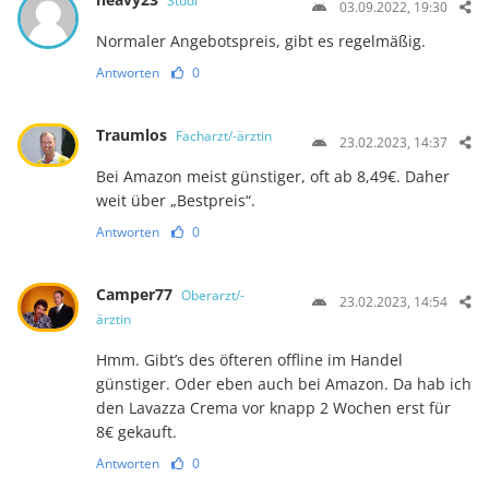
Studi
03.09.2022, 19:30
Normaler Angebotspreis, gibt es regelmäßig.
Antworten
0
Traumlos
Facharzt/-ärztin
23.02.2023, 14:37
Bei Amazon meist günstiger, oft ab 8,49€. Daher
weit über „Bestpreis“.
Antworten
0
Camper77
Oberarzt/-
23.02.2023, 14:54
ärztin
Hmm. Gibt’s des öfteren offline im Handel
günstiger. Oder eben auch bei Amazon. Da hab ich
den Lavazza Crema vor knapp 2 Wochen erst für
8€ gekauft.
Antworten
0