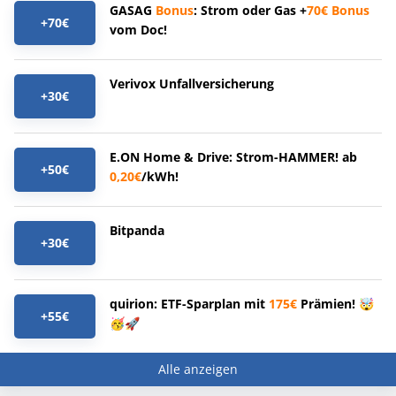
GASAG
Bonus
: Strom oder Gas +
70€
Bonus
+70€
vom Doc!
Verivox Unfallversicherung
+30€
E.ON Home & Drive: Strom-HAMMER! ab
+50€
0,20€
/kWh!
Bitpanda
+30€
quirion: ETF-Sparplan mit
175€
Prämien! 🤯
+55€
🥳🚀
Alle anzeigen