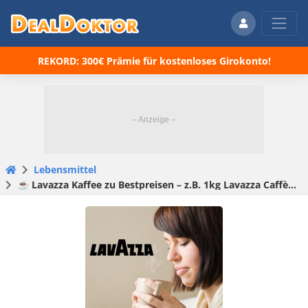
REKORD: 300€ Prämie für kostenloses Girokonto!
Lebensmittel
☕ Lavazza Kaffee zu Bestpreisen – z.B. 1kg Lavazza Caffè Crema e Aroma für 8,54€ (statt 15€)