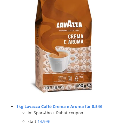
1kg Lavazza Caffè Crema e Aroma für 8,54€
im Spar-Abo + Rabattcoupon
statt
14,99€