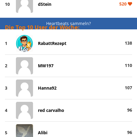
520
10
dStein
Heartbeats sammeln?
Die Top 10 User der Woche:
138
1
RabattRezept
110
2
MW197
107
3
Hanna92
96
4
red carvalho
96
5
Alibi