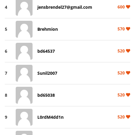
600
4
jensbrendel27@gmail.com
570
5
Brehmion
520
6
bd64537
520
7
Sunil2007
520
8
bd65038
520
9
L0rdM4dd1n