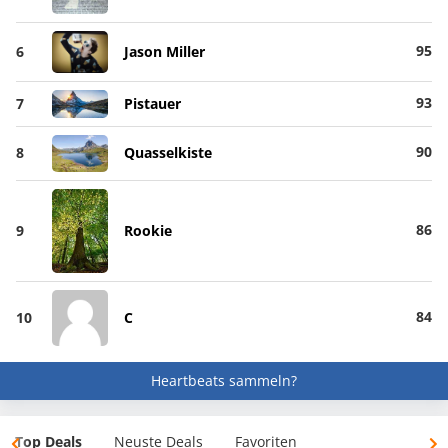
95
6
Jason Miller
93
7
Pistauer
90
8
Quasselkiste
86
9
Rookie
84
10
C
Heartbeats sammeln?
Top Deals
Neuste Deals
Favoriten