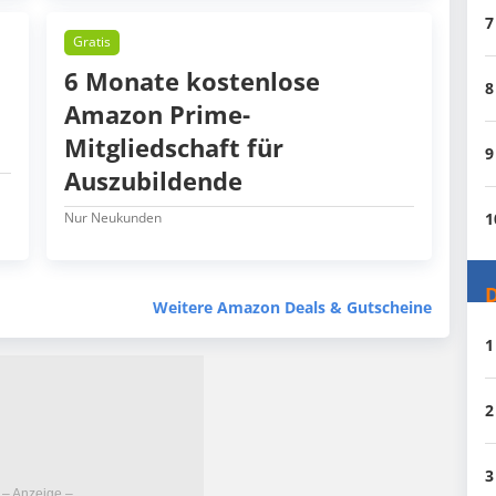
7
Gratis
6 Monate kostenlose
8
Amazon Prime-
Mitgliedschaft für
9
Auszubildende
Nur Neukunden
1
D
Weitere Amazon Deals & Gutscheine
1
2
3