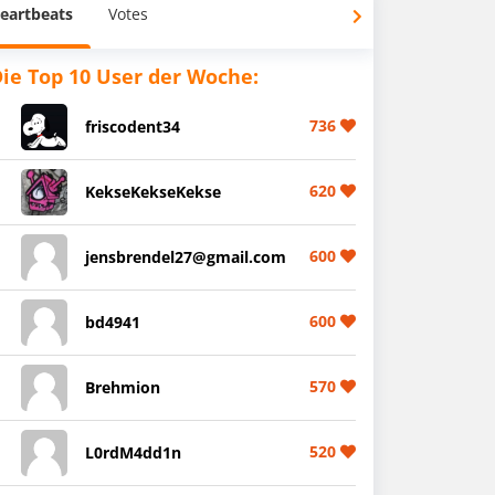
eartbeats
Votes
ie Top 10 User der Woche:
736
friscodent34
620
KekseKekseKekse
600
jensbrendel27@gmail.com
600
bd4941
570
Brehmion
520
L0rdM4dd1n