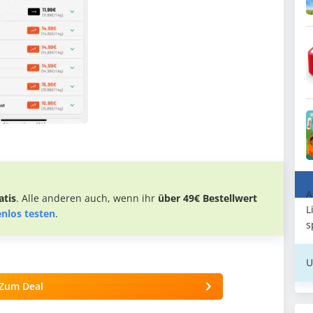
A
tis
. Alle anderen auch, wenn ihr
über 49€ Bestellwert
L
enlos testen
.
s
U
Zum Deal