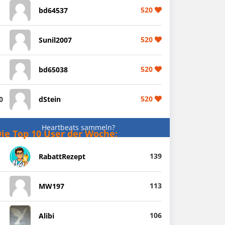
520
bd64537
520
Sunil2007
520
bd65038
520
0
dStein
Heartbeats sammeln?
ie Top 10 User der Woche:
139
RabattRezept
113
MW197
106
Alibi