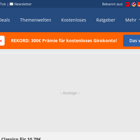
kTok
|
Newsletter
Bekannt aus:
Deals
Themenwelten
Kostenloses
Ratgeber
Mehr
REKORD: 300€ Prämie für kostenloses Girokonto!
Das w
Classico für 10,79€