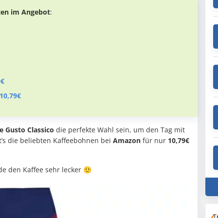
ten im Angebot
:
9€
 10,79€
e Gusto Classico
die perfekte Wahl sein, um den Tag mit
t’s die beliebten Kaffeebohnen bei
Amazon
für nur
10,79€
de den Kaffee sehr lecker 🙂
T