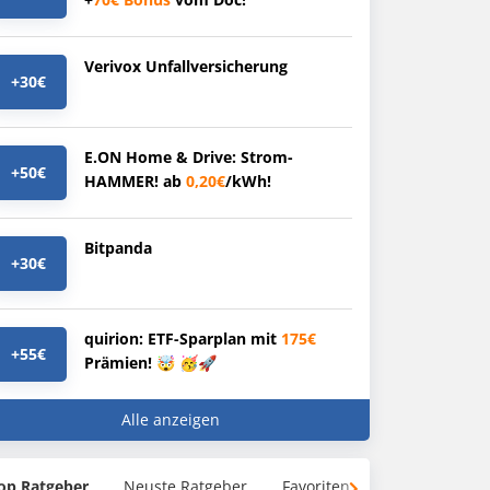
Verivox Unfallversicherung
+30€
E.ON Home & Drive: Strom-
+50€
HAMMER! ab
0,20€
/kWh!
Bitpanda
+30€
quirion: ETF-Sparplan mit
175€
+55€
Prämien! 🤯 🥳🚀
Alle anzeigen
op Ratgeber
Neuste Ratgeber
Favoriten