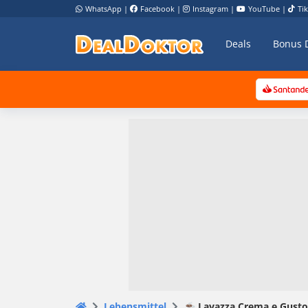
WhatsApp
|
Facebook
|
Instagram
|
YouTube
|
Ti
Deals
Bonus 
Lebensmittel
☕ Lavazza Crema e Gusto 