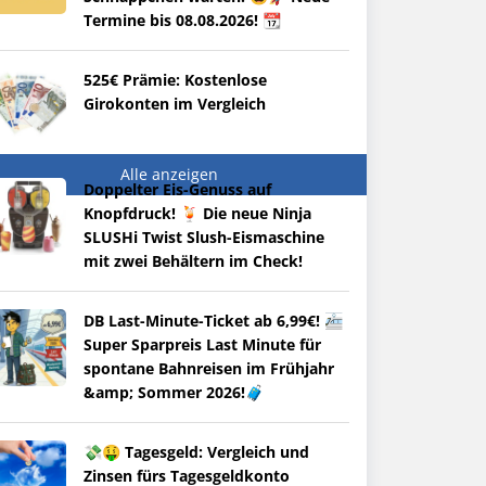
Termine bis 08.08.2026! 📆
525€ Prämie: Kostenlose
Girokonten im Vergleich
Alle anzeigen
Doppelter Eis-Genuss auf
Knopfdruck! 🍹 Die neue Ninja
SLUSHi Twist Slush-Eismaschine
mit zwei Behältern im Check!
DB Last-Minute-Ticket ab 6,99€! 🚈
Super Sparpreis Last Minute für
spontane Bahnreisen im Frühjahr
&amp; Sommer 2026!🧳
💸🤑 Tagesgeld: Vergleich und
Zinsen fürs Tagesgeldkonto