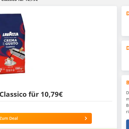
D
D
lassico für 10,79€
D
m
B
r
Zum Deal