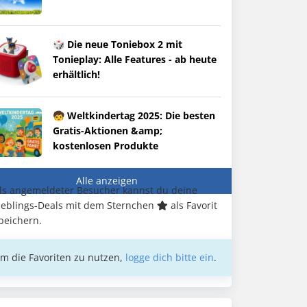
🎲 Die neue Toniebox 2 mit
Tonieplay: Alle Features - ab heute
erhältlich!
🧒 Weltkindertag 2025: Die besten
Gratis-Aktionen &amp;
kostenlosen Produkte
Alle anzeigen
ls angemeldeter Besucher kannst du deine
ieblings-Deals mit dem Sternchen
als Favorit
peichern.
m die Favoriten zu nutzen,
logge dich bitte ein
.