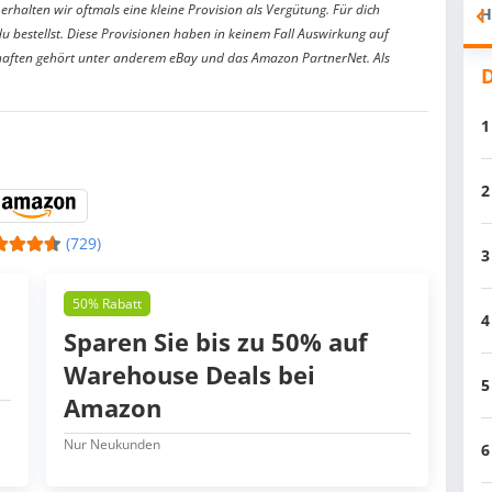
erhalten wir oftmals eine kleine Provision als Vergütung. Für dich
H
du bestellst. Diese Provisionen haben in keinem Fall Auswirkung auf
aften gehört unter anderem eBay und das Amazon PartnerNet. Als
D
1
2
(729)
3
50% Rabatt
4
Sparen Sie bis zu 50% auf
Warehouse Deals bei
5
Amazon
Nur Neukunden
6