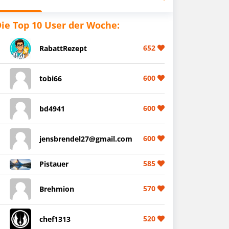
ie Top 10 User der Woche:
652
RabattRezept
600
tobi66
600
bd4941
600
jensbrendel27@gmail.com
585
Pistauer
570
Brehmion
520
chef1313