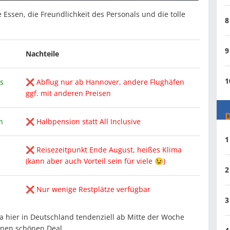
ssen, die Freundlichkeit des Personals und die tolle
8
9
Nachteile
1
s
❌ Abflug nur ab Hannover, andere Flughäfen
ggf. mit anderen Preisen
D
n
❌ Halbpension statt All Inclusive
1
❌ Reisezeitpunkt Ende August, heißes Klima
(kann aber auch Vorteil sein für viele 😉)
2
❌ Nur wenige Restplätze verfügbar
3
ja hier in Deutschland tendenziell ab Mitte der Woche
inen schönen Deal.