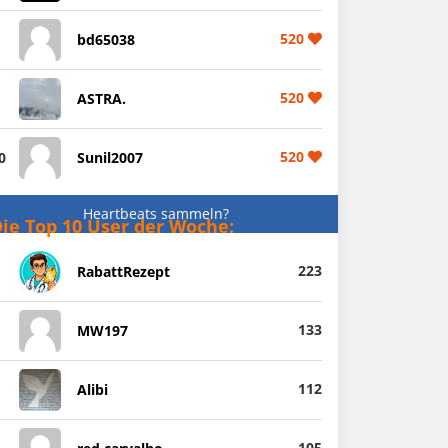
520
bd65038
520
ASTRA.
520
0
Sunil2007
Heartbeats sammeln?
ie Top 10 User der Woche:
223
RabattRezept
133
MW197
112
Alibi
105