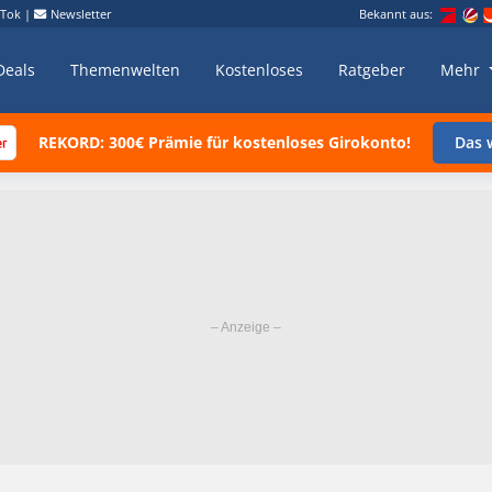
kTok
|
Newsletter
Bekannt aus:
Deals
Themenwelten
Kostenloses
Ratgeber
Mehr
REKORD: 300€ Prämie für kostenloses Girokonto!
Das w