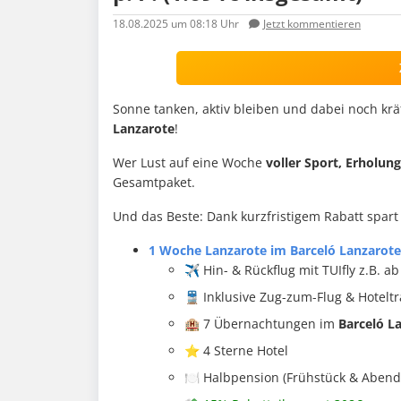
18.08.2025
um 08:18 Uhr
Jetzt kommentieren
Sonne tanken, aktiv bleiben und dabei noch krä
Lanzarote
!
Wer Lust auf eine Woche
voller Sport, Erholun
Gesamtpaket.
Und das Beste: Dank kurzfristigem Rabatt spart
1 Woche Lanzarote im Barceló Lanzarote 
✈️ Hin- & Rückflug mit TUIfly z.B. 
🚆 Inklusive Zug-zum-Flug & Hoteltr
🏨 7 Übernachtungen im
Barceló L
⭐️ 4 Sterne Hotel
🍽️ Halbpension (Frühstück & Aben