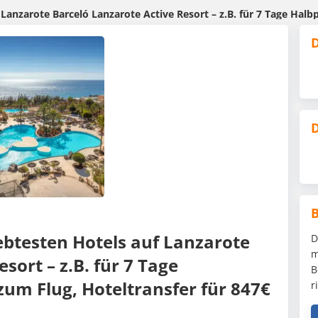
 Barceló Lanzarote Active Resort – z.B. für 7 Tage Halbpension mit Flug, Zug z
D
D
iebtesten Hotels auf Lanzarote
D
m
sort – z.B. für 7 Tage
B
zum Flug, Hoteltransfer für 847€
r