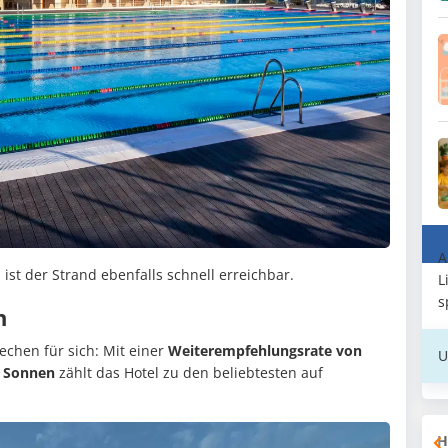
A
ist der Strand ebenfalls schnell erreichbar.
L
s
n
echen für sich: Mit einer
Weiterempfehlungsrate von
U
6 Sonnen
zählt das Hotel zu den beliebtesten auf
H