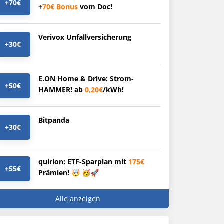
+70€
+
70€
Bonus
vom Doc!
Verivox Unfallversicherung
+30€
E.ON Home & Drive: Strom-
+50€
HAMMER! ab
0,20€
/kWh!
Bitpanda
+30€
quirion: ETF-Sparplan mit
175€
+55€
Prämien! 🤯 🥳🚀
Alle anzeigen