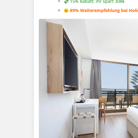
💸 15% Rabatt: ihr spart 308€
🌞 89% Weiterempfehlung bei Holi