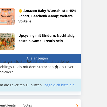
👶 Amazon Baby-Wunschliste: 15%
Rabatt, Geschenk &amp; weitere
Vorteile
Upcycling mit Kindern: Nachhaltig
basteln &amp; kreativ sein
Alle anzeigen
ls angemeldeter Besucher kannst du deine
ieblings-Deals mit dem Sternchen
als Favorit
peichern.
m die Favoriten zu nutzen,
logge dich bitte ein
.
eartbeats
Votes