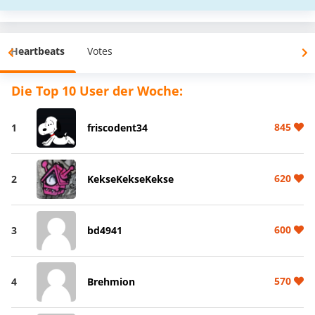
Heartbeats
Votes
Die Top 10 User der Woche:
845
1
friscodent34
620
2
KekseKekseKekse
600
3
bd4941
570
4
Brehmion