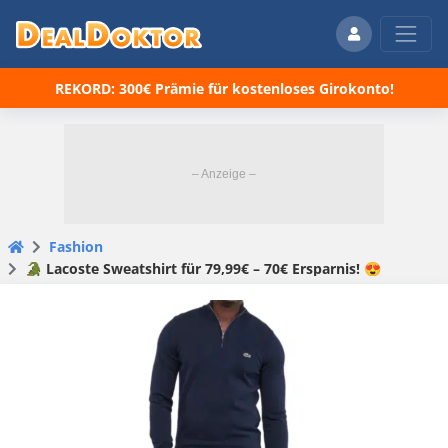
REKORD: 300€ Prämie für kostenloses Girokonto!
Fashion
🐊 Lacoste Sweatshirt für 79,99€ – 70€ Ersparnis! 😍