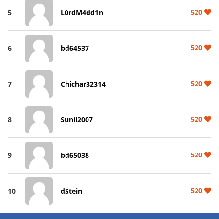
520
5
L0rdM4dd1n
520
6
bd64537
520
7
Chichar32314
520
8
Sunil2007
520
9
bd65038
520
10
dStein