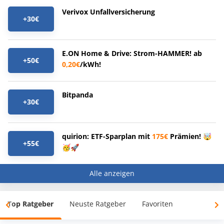
Verivox Unfallversicherung
+30€
E.ON Home & Drive: Strom-HAMMER! ab
+50€
0,20€
/kWh!
Bitpanda
+30€
quirion: ETF-Sparplan mit
175€
Prämien! 🤯
+55€
🥳🚀
Alle anzeigen
Top Ratgeber
Neuste Ratgeber
Favoriten