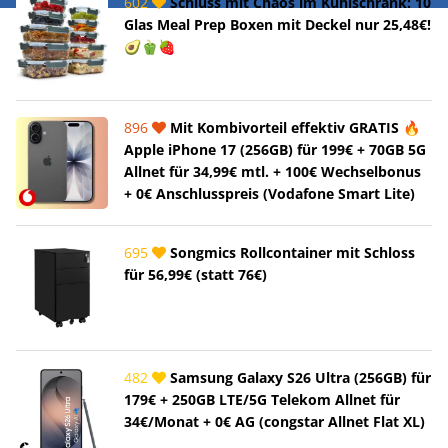
602
Schluss mit Chaos im Kühlschrank: 10
Glas Meal Prep Boxen mit Deckel nur 25,48€!
🥑🫑🍓
896
Mit Kombivorteil effektiv GRATIS 🔥
Apple iPhone 17 (256GB) für 199€ + 70GB 5G
Allnet für 34,99€ mtl. + 100€ Wechselbonus
+ 0€ Anschlusspreis (Vodafone Smart Lite)
695
Songmics Rollcontainer mit Schloss
für 56,99€ (statt 76€)
482
Samsung Galaxy S26 Ultra (256GB) für
179€ + 250GB LTE/5G Telekom Allnet für
34€/Monat + 0€ AG (congstar Allnet Flat XL)