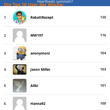
Heartbeats sammeln?
Die Top 10 User der Woche:
130
1
RabattRezept
116
2
MW197
104
3
anonymoni
103
4
Jason Miller
101
5
Alibi
100
6
Hanna92