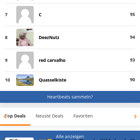
95
7
C
94
8
DeezNutz
93
9
red carvalho
90
10
Quasselkiste
Heartbeats sammeln?
Top Deals
Neuste Deals
Favoriten
Alle anzeigen