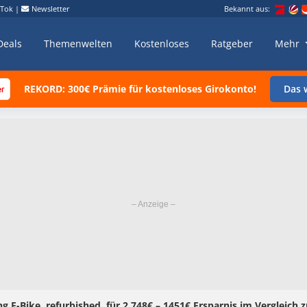
kTok
|
Newsletter
Bekannt aus:
Deals
Themenwelten
Kostenloses
Ratgeber
Mehr
REKORD: 300€ Prämie für kostenloses Girokonto!
Das w
 E-Bike, refurbished, für 2.748€ – 1451€ Ersparnis im Vergleich zu