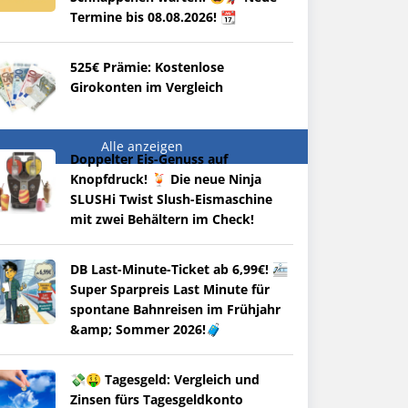
Termine bis 08.08.2026! 📆
525€ Prämie: Kostenlose
Girokonten im Vergleich
Alle anzeigen
Doppelter Eis-Genuss auf
Knopfdruck! 🍹 Die neue Ninja
SLUSHi Twist Slush-Eismaschine
mit zwei Behältern im Check!
DB Last-Minute-Ticket ab 6,99€! 🚈
Super Sparpreis Last Minute für
spontane Bahnreisen im Frühjahr
&amp; Sommer 2026!🧳
💸🤑 Tagesgeld: Vergleich und
Zinsen fürs Tagesgeldkonto