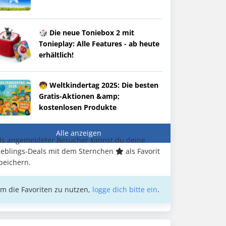
🎲 Die neue Toniebox 2 mit
Tonieplay: Alle Features - ab heute
erhältlich!
🧒 Weltkindertag 2025: Die besten
Gratis-Aktionen &amp;
kostenlosen Produkte
Alle anzeigen
ls angemeldeter Besucher kannst du deine
ieblings-Deals mit dem Sternchen
als Favorit
peichern.
m die Favoriten zu nutzen,
logge dich bitte ein
.