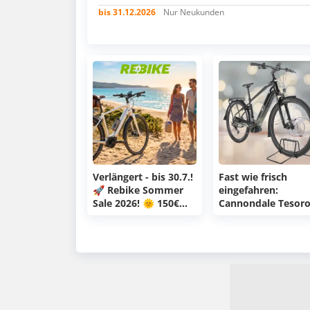
bis 31.12.2026
Nur Neukunden
Verlängert - bis 30.7.!
Fast wie frisch
🚀 Rebike Sommer
eingefahren:
Sale 2026! 🌞 150€
Cannondale Tesor
Rabatt auf
Neo X 2 Trekking E
ausgewählte
Bike Premium
Fahrräder &amp; E-
Refurbished für
Bikes! 🚴 Mit Marken
1.708€ statt 3.050€
wie KTM, Bulls,
Neupreis??! - Gera
Cannondale, Conway
mal 897km gelaufe
uvm.! 🚀
😀🚴‍♂️