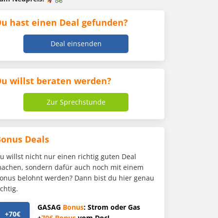
u hast einen Deal gefunden?
Deal einsenden
u willst beraten werden?
Zur Sprechstunde
Bonus Deals
u willst nicht nur einen richtig guten Deal
achen, sondern dafür auch noch mit einem
onus belohnt werden? Dann bist du hier genau
ichtig.
GASAG
Bonus
: Strom oder Gas
+70€
+
70€
Bonus
vom Doc!