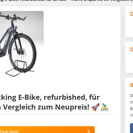
D
D
ing E-Bike, refurbished, für
D
m
 Vergleich zum Neupreis! 🚀🚴‍♂️
B
r
Zum Deal