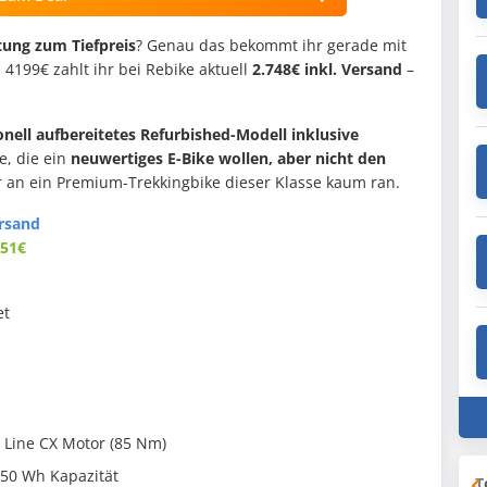
tung zum Tiefpreis
? Genau das bekommt ihr gerade mit
n 4199€ zahlt ihr bei Rebike aktuell
2.748€ inkl. Versand
–
onell aufbereitetes Refurbished-Modell inklusive
le, die ein
neuwertiges E-Bike wollen, aber nicht den
r an ein Premium-Trekkingbike dieser Klasse kaum ran.
ersand
451€
et
 Line CX Motor (85 Nm)
50 Wh Kapazität
T