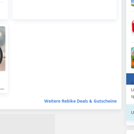
A
o
L
-
s
Weitere Rebike Deals & Gutscheine
U
de
n!