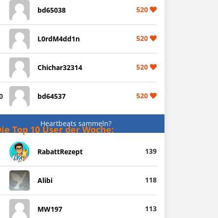
520
bd65038
520
L0rdM4dd1n
520
Chichar32314
520
0
bd64537
Heartbeats sammeln?
ie Top 10 User der Woche:
139
RabattRezept
118
Alibi
113
MW197