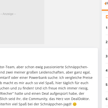
H
D
1
2
3
oktor-Team, aber schon ewig passionierte Schnäppchen-
4
ind zwei meiner großen Leidenschaften, aber ganz egal,
mtarif oder einer Powerbank suche: Ich vergleiche Preise
 macht es mir auch so viel Spaß, hier täglich für euch
5
chen und zu finden! Und ich freue mich immer riesig,
“Riecher” hatte und einen Deal aufgespürt habe, der
eßlich seid ihr, die Community, das Herz von DealDoktor.
6
eiterhin viel Spaß bei der Schnäppchen-Jagd! 😊