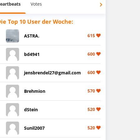
eartbeats
Votes
ie Top 10 User der Woche:
615
ASTRA.
600
bd4941
600
jensbrendel27@gmail.com
570
Brehmion
520
dStein
520
Sunil2007