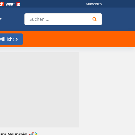
Anmelden
ill ich!
m Neupreis! 🚀🚴‍♂️