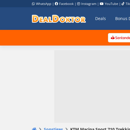
WhatsApp
|
Facebook
|
Instagram
|
YouTube
|
Ti
Deals
Bonus 
Sonstiges
KTM Macina Sport 710 Trekking