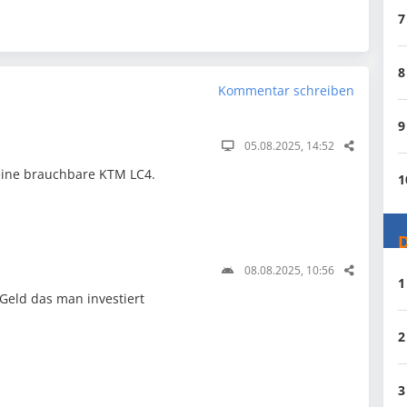
7
8
Kommentar schreiben
9
05.08.2025, 14:52
eine brauchbare KTM LC4.
1
D
08.08.2025, 10:56
1
 Geld das man investiert
2
3