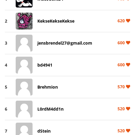
620
2
KekseKekseKekse
600
3
jensbrendel27@gmail.com
600
4
bd4941
570
5
Brehmion
520
6
L0rdM4dd1n
520
7
dStein