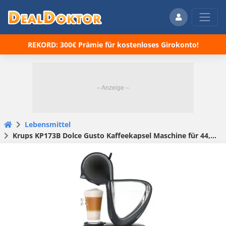
REKORD: 300€ Prämie für kostenloses Girokonto!
Lebensmittel
Krups KP173B Dolce Gusto Kaffeekapsel Maschine für 44,91€ (statt 90€)