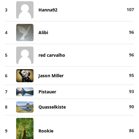
107
3
Hanna92
96
4
Alibi
96
5
red carvalho
95
6
Jason Miller
93
7
Pistauer
90
8
Quasselkiste
86
9
Rookie