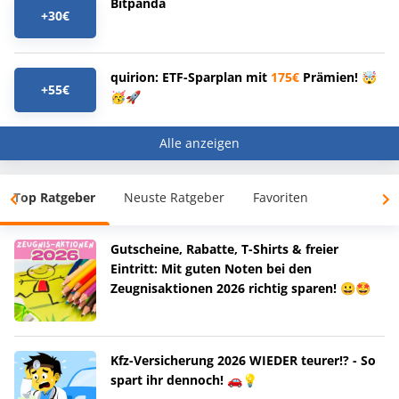
Bitpanda
+30€
quirion: ETF-Sparplan mit
175€
Prämien! 🤯
+55€
🥳🚀
Alle anzeigen
Top Ratgeber
Neuste Ratgeber
Favoriten
Gutscheine, Rabatte, T-Shirts & freier
Eintritt: Mit guten Noten bei den
Zeugnisaktionen 2026 richtig sparen! 😀🤩
Kfz-Versicherung 2026 WIEDER teurer!? - So
spart ihr dennoch! 🚗💡