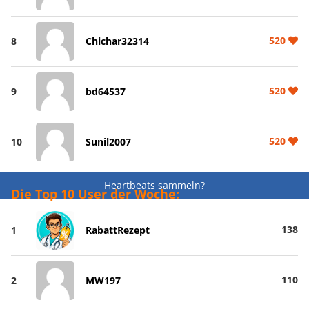
520
8
Chichar32314
520
9
bd64537
520
10
Sunil2007
Heartbeats sammeln?
Die Top 10 User der Woche:
138
1
RabattRezept
110
2
MW197