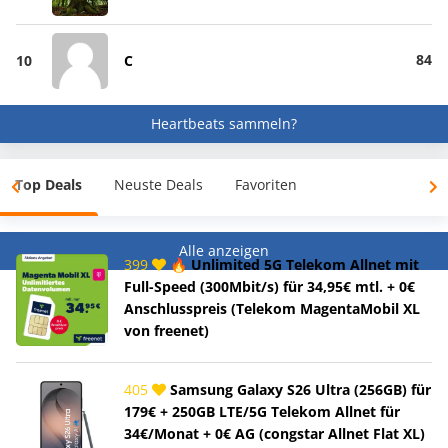
84
10
C
Heartbeats sammeln?
Top Deals
Neuste Deals
Favoriten
Alle anzeigen
399
🔥 Unlimited 5G Telekom Allnet mit
Full-Speed (300Mbit/s) für 34,95€ mtl. + 0€
Anschlusspreis (Telekom MagentaMobil XL
von freenet)
405
Samsung Galaxy S26 Ultra (256GB) für
179€ + 250GB LTE/5G Telekom Allnet für
34€/Monat + 0€ AG (congstar Allnet Flat XL)