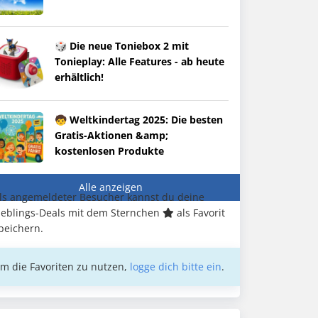
🎲 Die neue Toniebox 2 mit
Tonieplay: Alle Features - ab heute
erhältlich!
🧒 Weltkindertag 2025: Die besten
Gratis-Aktionen &amp;
kostenlosen Produkte
Alle anzeigen
ls angemeldeter Besucher kannst du deine
ieblings-Deals mit dem Sternchen
als Favorit
peichern.
m die Favoriten zu nutzen,
logge dich bitte ein
.