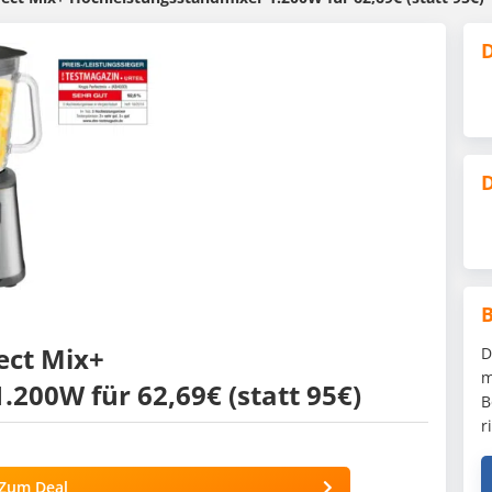
D
D
ect Mix+
D
m
200W für 62,69€ (statt 95€)
B
r
Zum Deal