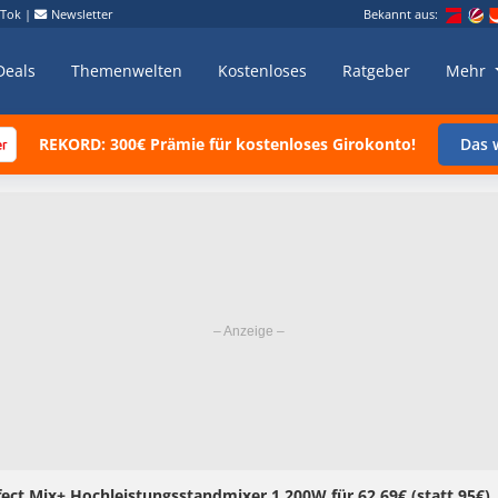
kTok
|
Newsletter
Bekannt aus:
Deals
Themenwelten
Kostenloses
Ratgeber
Mehr
REKORD: 300€ Prämie für kostenloses Girokonto!
Das w
ct Mix+ Hochleistungsstandmixer 1.200W für 62,69€ (statt 95€)