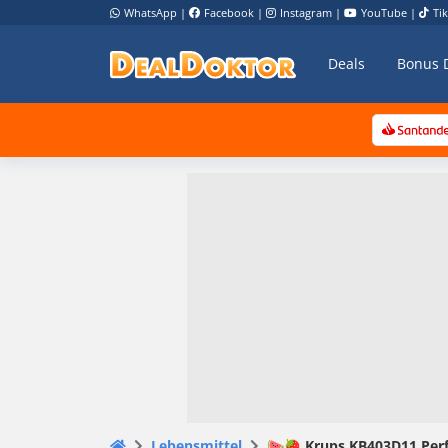
WhatsApp
|
Facebook
|
Instagram
|
YouTube
|
Ti
Deals
Bonus 
Lebensmittel
🍉🍓 Krups KB403D11 Perfe