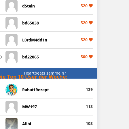
520
dStein
520
bd65038
520
L0rdM4dd1n
500
0
bd22065
Heartbeats sammeln?
ie Top 10 User der Woche:
139
RabattRezept
113
MW197
103
Alibi