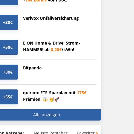
Verivox Unfallversicherung
+30€
E.ON Home & Drive: Strom-
+50€
HAMMER! ab
0,20€
/kWh!
Bitpanda
+30€
quirion: ETF-Sparplan mit
175€
+55€
Prämien! 🤯 🥳🚀
Alle anzeigen
op Ratgeber
Neuste Ratgeber
Favoriten