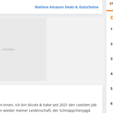
H
Weitere Amazon Deals & Gutscheine
D
1
2
3
4
5
6
:innen, ich bin Nicole & habe seit 2021 den coolsten Job
mer wieder meiner Leidenschaft, der Schnäppchenjagd,