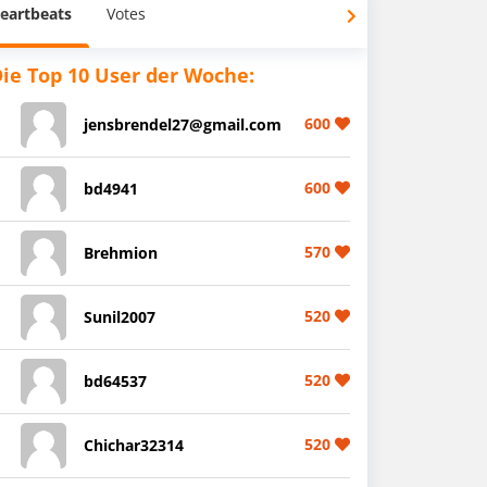
eartbeats
Votes
ie Top 10 User der Woche:
600
jensbrendel27@gmail.com
600
bd4941
570
Brehmion
520
Sunil2007
520
bd64537
520
Chichar32314