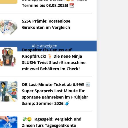
Termine bis 08.08.2026! 📆
525€ Prämie: Kostenlose
Girokonten im Vergleich
Alle anzeigen
Doppelter Eis-Genuss auf
Knopfdruck! 🍹 Die neue Ninja
SLUSHi Twist Slush-Eismaschine
mit zwei Behältern im Check!
DB Last-Minute-Ticket ab 6,99€! 🚈
Super Sparpreis Last Minute für
spontane Bahnreisen im Frühjahr
&amp; Sommer 2026!🧳
💸🤑 Tagesgeld: Vergleich und
Zinsen fürs Tagesgeldkonto