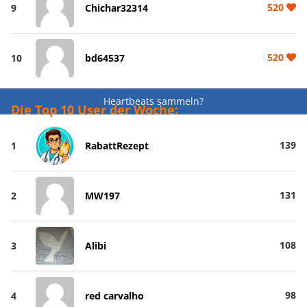
520
9
Chichar32314
520
10
bd64537
Heartbeats sammeln?
Die Top 10 User der Woche:
139
1
RabattRezept
131
2
MW197
108
3
Alibi
98
4
red carvalho