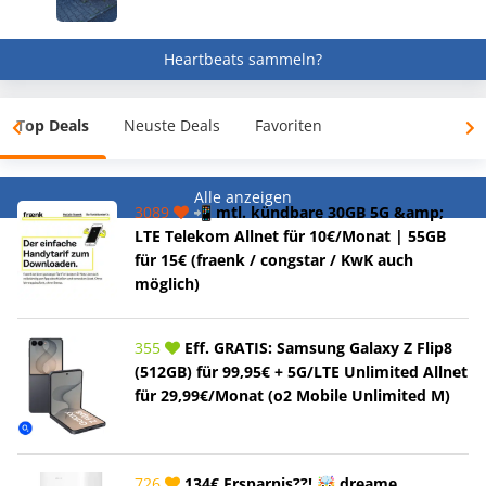
Heartbeats sammeln?
Top Deals
Neuste Deals
Favoriten
Alle anzeigen
3089
📲 mtl. kündbare 30GB 5G &amp;
LTE Telekom Allnet für 10€/Monat | 55GB
für 15€ (fraenk / congstar / KwK auch
möglich)
355
Eff. GRATIS: Samsung Galaxy Z Flip8
(512GB) für 99,95€ + 5G/LTE Unlimited Allnet
für 29,99€/Monat (o2 Mobile Unlimited M)
726
134€ Ersparnis??! 🤯 dreame