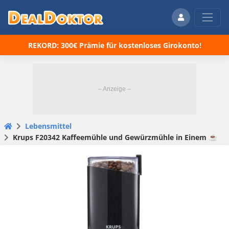
REKORD: 300€ Prämie für kostenloses Girokonto!
Lebensmittel
Krups F20342 Kaffeemühle und Gewürzmühle in Einem ☕