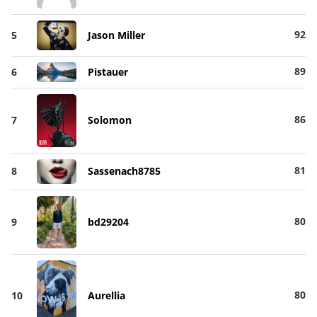
92
5
Jason Miller
89
6
Pistauer
86
7
Solomon
81
8
Sassenach8785
80
9
bd29204
80
10
Aurellia