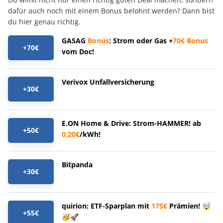
dafür auch noch mit einem Bonus belohnt werden? Dann bist
du hier genau richtig.
GASAG
Bonus
: Strom oder Gas +
70€
Bonus
+70€
vom Doc!
Verivox Unfallversicherung
+30€
E.ON Home & Drive: Strom-HAMMER! ab
+50€
0,20€
/kWh!
Bitpanda
+30€
quirion: ETF-Sparplan mit
175€
Prämien! 🤯
+55€
🥳🚀