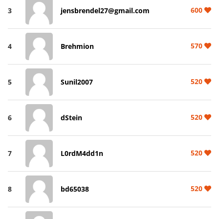
600
3
jensbrendel27@gmail.com
570
4
Brehmion
520
5
Sunil2007
520
6
dStein
520
7
L0rdM4dd1n
520
8
bd65038