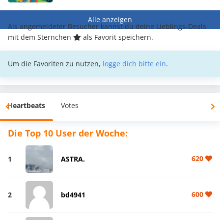
Alle anzeigen
Als angemeldeter Besucher kannst du deine Lieblings-Deals
mit dem Sternchen
als Favorit speichern.
Um die Favoriten zu nutzen,
logge dich bitte ein
.
Heartbeats
Votes
Die Top 10 User der Woche:
620
1
ASTRA.
600
2
bd4941