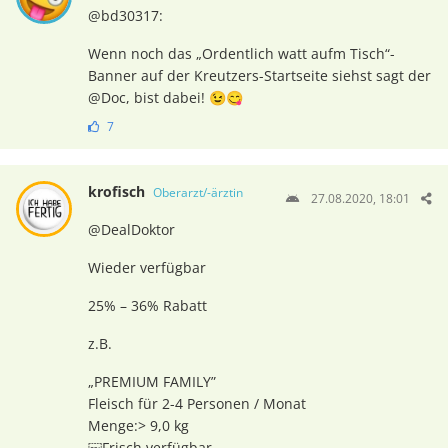
@bd30317:
Wenn noch das „Ordentlich watt aufm Tisch“-
Banner auf der Kreutzers-Startseite siehst sagt der
@Doc, bist dabei! 😉😋
7
krofisch
Oberarzt/-ärztin
27.08.2020, 18:01
@DealDoktor
Wieder verfügbar
25% – 36% Rabatt
z.B.
„PREMIUM FAMILY”
Fleisch für 2-4 Personen / Monat
Menge:> 9,0 kg
￼Frisch verfügbar