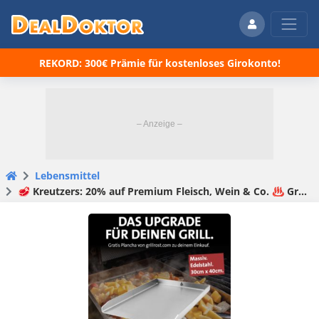
REKORD: 300€ Prämie für kostenloses Girokonto!
Lebensmittel
🥩 Kreutzers: 20% auf Premium Fleisch, Wein & Co. ♨️ Gratis Plancha im Wert von 85€ (MBW: 120€)