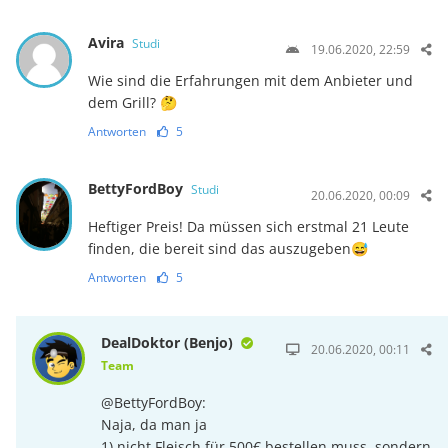
Avira
Studi
19.06.2020, 22:59
Wie sind die Erfahrungen mit dem Anbieter und
dem Grill? 🤔
Antworten
5
BettyFordBoy
Studi
20.06.2020, 00:09
Heftiger Preis! Da müssen sich erstmal 21 Leute
finden, die bereit sind das auszugeben😅
Antworten
5
DealDoktor (Benjo)
20.06.2020, 00:11
Team
@BettyFordBoy:
Naja, da man ja
1) nicht Fleisch für 500€ bestellen muss, sondern