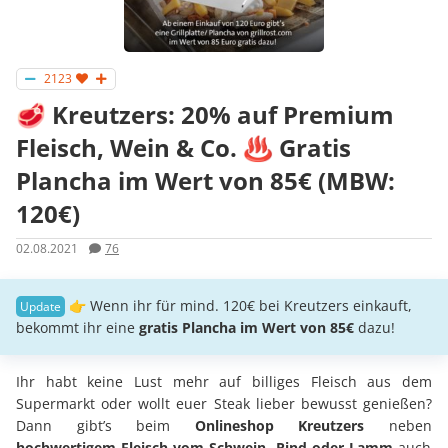
2123
🥩 Kreutzers: 20% auf Premium
Fleisch, Wein & Co. ♨️ Gratis
Plancha im Wert von 85€ (MBW:
120€)
02.08.2021
76
👉 Wenn ihr für mind. 120€ bei Kreutzers einkauft,
bekommt ihr eine
gratis Plancha im Wert von 85€
dazu!
Ihr habt keine Lust mehr auf billiges Fleisch aus dem
Supermarkt oder wollt euer Steak lieber bewusst genießen?
Dann gibt’s beim
Onlineshop Kreutzers
neben
hochwertigem Fleisch vom Schwein, Rind oder Lamm
auch