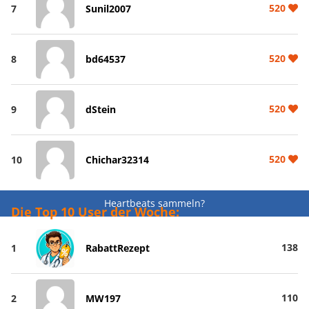
520
7
Sunil2007
520
8
bd64537
520
9
dStein
520
10
Chichar32314
Heartbeats sammeln?
Die Top 10 User der Woche:
138
1
RabattRezept
110
2
MW197