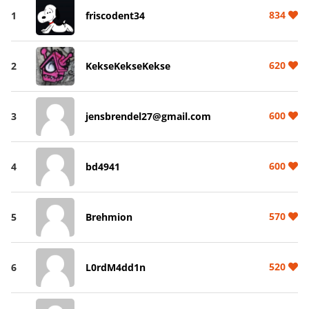
834
1
friscodent34
620
2
KekseKekseKekse
600
3
jensbrendel27@gmail.com
600
4
bd4941
570
5
Brehmion
520
6
L0rdM4dd1n