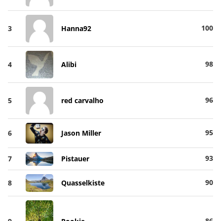
100
3
Hanna92
98
4
Alibi
96
5
red carvalho
95
6
Jason Miller
93
7
Pistauer
90
8
Quasselkiste
86