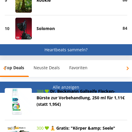
9
Rookie
84
10
Solomon
Heartbeats sammeln?
Top Deals
Neuste Deals
Favoriten
Alle anzeigen
388
Dr. Beckmann Gallseife Flecken-
Bürste zur Vorbehandlung, 250 ml für 1,11€
(statt 1,95€)
300
🧘 Gratis: "Körper &amp; Seele"