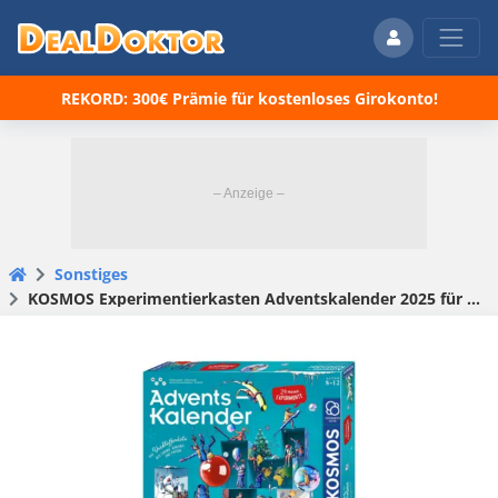
REKORD: 300€ Prämie für kostenloses Girokonto!
Sonstiges
KOSMOS Experimentierkasten Adventskalender 2025 für 15,99€ – Forschen & Staunen statt Schoki! 😀