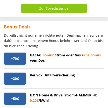
Zur Sprechstunde
Bonus Deals
Du willst nicht nur einen richtig guten Deal machen, sondern
dafür auch noch mit einem Bonus belohnt werden? Dann bist
du hier genau richtig.
GASAG
Bonus
: Strom oder Gas +
70€
Bonus
+70€
vom Doc!
Verivox Unfallversicherung
+30€
E.ON Home & Drive: Strom-HAMMER! ab
+50€
0,20€
/kWh!