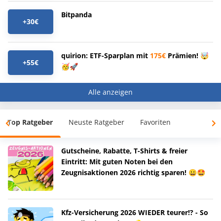
Bitpanda
+30€
quirion: ETF-Sparplan mit
175€
Prämien! 🤯
+55€
🥳🚀
Alle anzeigen
Top Ratgeber
Neuste Ratgeber
Favoriten
Gutscheine, Rabatte, T-Shirts & freier
Eintritt: Mit guten Noten bei den
Zeugnisaktionen 2026 richtig sparen! 😀🤩
Kfz-Versicherung 2026 WIEDER teurer!? - So