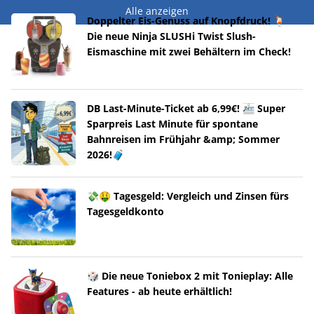
Alle anzeigen
Doppelter Eis-Genuss auf Knopfdruck! 🍹
Die neue Ninja SLUSHi Twist Slush-
Eismaschine mit zwei Behältern im Check!
DB Last-Minute-Ticket ab 6,99€! 🚈 Super
Sparpreis Last Minute für spontane
Bahnreisen im Frühjahr &amp; Sommer
2026!🧳
💸🤑 Tagesgeld: Vergleich und Zinsen fürs
Tagesgeldkonto
🎲 Die neue Toniebox 2 mit Tonieplay: Alle
Features - ab heute erhältlich!