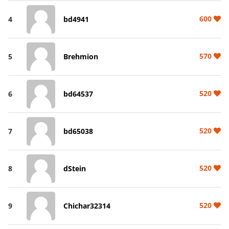
600
4
bd4941
570
5
Brehmion
520
6
bd64537
520
7
bd65038
520
8
dStein
520
9
Chichar32314