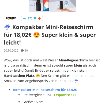
172
☔️ Kompakter Mini-Reiseschirm
für 18,02€ 😍 Super klein & super
leicht!
20.10.2025
10
Wow, das ist doch mal was! Dieser
Mini-Regenschirm
hier ist
ja ultra praktisch – denn er ist sowohl
super klein
als auch
super
leicht
! Damit
findet er selbst in den kleinsten
Handtaschen Platz
. 😁 Den Schirm gibt es momentan bei
Amazon zum Angebotspreis von nur 18,02€. ☔️
Kompakter Mini-Reiseschirm für 18,02€
Preisvergleich: 29€,
Ersparnis: 11€
Größe: 15 cm