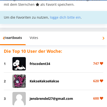
mit dem Sternchen
als Favorit speichern.
Um die Favoriten zu nutzen,
logge dich bitte ein
.
Heartbeats
Votes
Die Top 10 User der Woche:
747
1
friscodent34
620
2
KekseKekseKekse
600
3
jensbrendel27@gmail.com