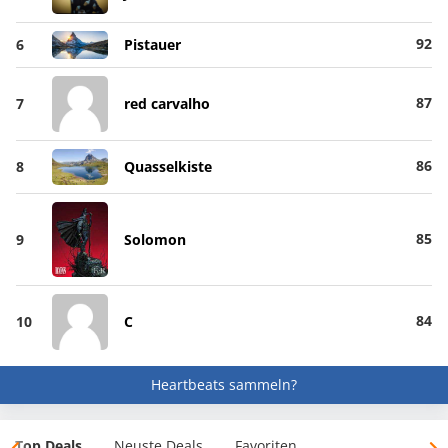
92
6
Pistauer
87
7
red carvalho
86
8
Quasselkiste
85
9
Solomon
84
10
C
Heartbeats sammeln?
Top Deals
Neuste Deals
Favoriten