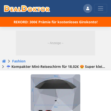
REKORD: 300€ Prämie für kostenloses Girokonto!
Fashion
☔️ Kompakter Mini-Reiseschirm für 18,02€ 😍 Super klein & super leicht!