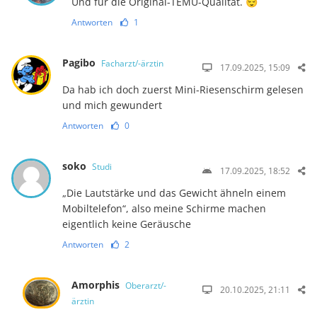
Und für die Original-TEMU-Qualität. 😌
Antworten
1
Pagibo
Facharzt/-ärztin
17.09.2025, 15:09
Da hab ich doch zuerst Mini-Riesenschirm gelesen
und mich gewundert
Antworten
0
soko
Studi
17.09.2025, 18:52
„Die Lautstärke und das Gewicht ähneln einem
Mobiltelefon“, also meine Schirme machen
eigentlich keine Geräusche
Antworten
2
Amorphis
Oberarzt/-
20.10.2025, 21:11
ärztin