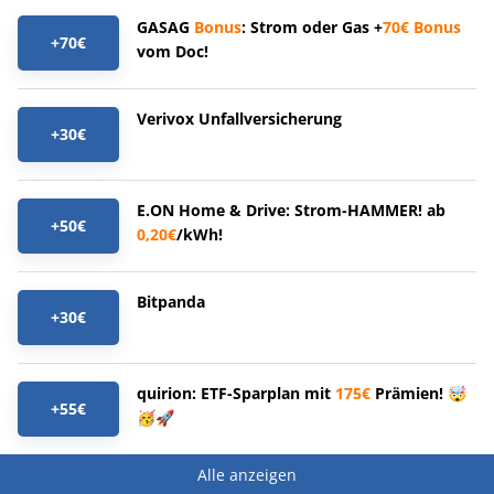
GASAG
Bonus
: Strom oder Gas +
70€
Bonus
+70€
vom Doc!
Verivox Unfallversicherung
+30€
E.ON Home & Drive: Strom-HAMMER! ab
+50€
0,20€
/kWh!
Bitpanda
+30€
quirion: ETF-Sparplan mit
175€
Prämien! 🤯
+55€
🥳🚀
Alle anzeigen