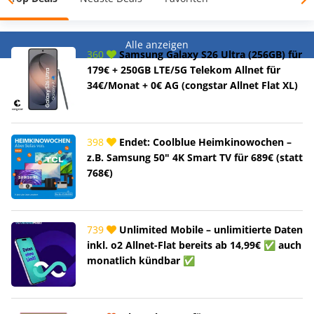
Alle anzeigen
360
Samsung Galaxy S26 Ultra (256GB) für
179€ + 250GB LTE/5G Telekom Allnet für
34€/Monat + 0€ AG (congstar Allnet Flat XL)
398
Endet: Coolblue Heimkinowochen –
z.B. Samsung 50" 4K Smart TV für 689€ (statt
768€)
739
Unlimited Mobile – unlimitierte Daten
inkl. o2 Allnet-Flat bereits ab 14,99€ ✅ auch
monatlich kündbar ✅