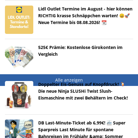
Lidl Outlet Termine im August - hier können
RICHTIG krasse Schnäppchen warten! 😀🚀
Neue Termine bis 08.08.2026! 📆
525€ Prämie: Kostenlose Girokonten im
Vergleich
Alle anzeigen
Doppelter Eis-Genuss auf Knopfdruck! 🍹
Die neue Ninja SLUSHi Twist Slush-
Eismaschine mit zwei Behältern im Check!
DB Last-Minute-Ticket ab 6,99€! 🚈 Super
Sparpreis Last Minute für spontane
Bahnreisen im Frühjahr &amp; Sommer