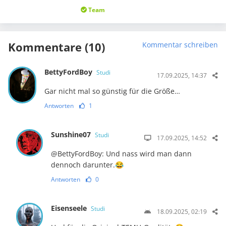
Team
Kommentare (10)
Kommentar schreiben
BettyFordBoy
Studi
17.09.2025, 14:37
Gar nicht mal so günstig für die Größe…
Antworten
1
Sunshine07
Studi
17.09.2025, 14:52
@BettyFordBoy: Und nass wird man dann
dennoch darunter.😂
Antworten
0
Eisenseele
Studi
18.09.2025, 02:19