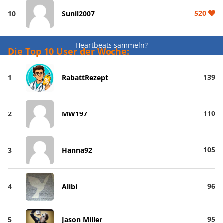
520
10
Sunil2007
Heartbeats sammeln?
Die Top 10 User der Woche:
139
1
RabattRezept
110
2
MW197
105
3
Hanna92
96
4
Alibi
95
5
Jason Miller