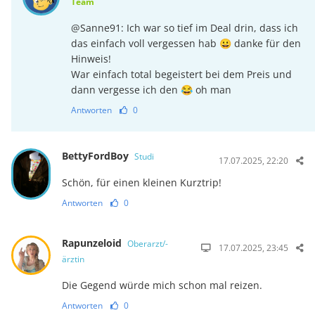
Team
@Sanne91: Ich war so tief im Deal drin, dass ich
das einfach voll vergessen hab 😀 danke für den
Hinweis!
War einfach total begeistert bei dem Preis und
dann vergesse ich den 😂 oh man
Antworten
0
BettyFordBoy
Studi
17.07.2025, 22:20
Schön, für einen kleinen Kurztrip!
Antworten
0
Rapunzeloid
Oberarzt/-
17.07.2025, 23:45
ärztin
Die Gegend würde mich schon mal reizen.
Antworten
0