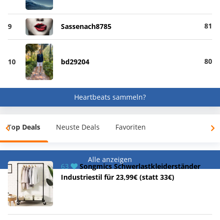
81
9
Sassenach8785
80
10
bd29204
Heartbeats sammeln?
Top Deals
Neuste Deals
Favoriten
Alle anzeigen
63
Songmics Schwerlastkleiderständer
Industriestil für 23,99€ (statt 33€)