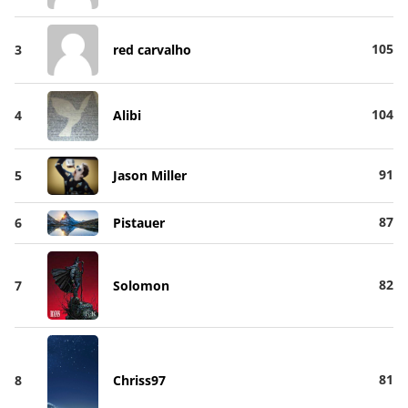
105
3
red carvalho
104
4
Alibi
91
5
Jason Miller
87
6
Pistauer
82
7
Solomon
81
8
Chriss97