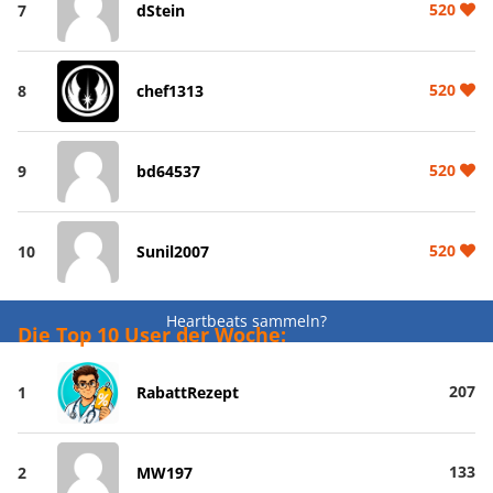
520
7
dStein
520
8
chef1313
520
9
bd64537
520
10
Sunil2007
Heartbeats sammeln?
Die Top 10 User der Woche:
207
1
RabattRezept
133
2
MW197