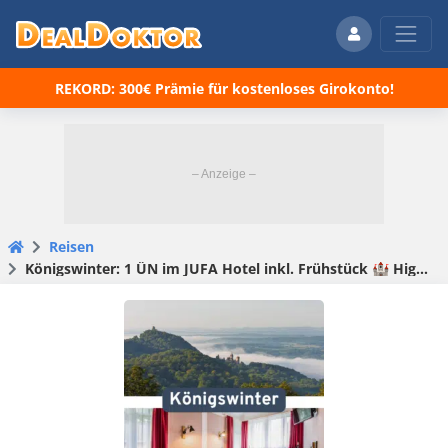
REKORD: 300€ Prämie für kostenloses Girokonto!
Reisen
Königswinter: 1 ÜN im JUFA Hotel inkl. Frühstück 🏰 Highlight Schloss Drachenburg ab 46€ p.P.