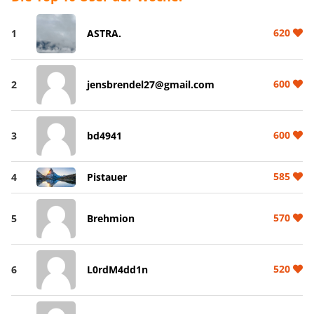
620
1
ASTRA.
600
2
jensbrendel27@gmail.com
600
3
bd4941
585
4
Pistauer
570
5
Brehmion
520
6
L0rdM4dd1n