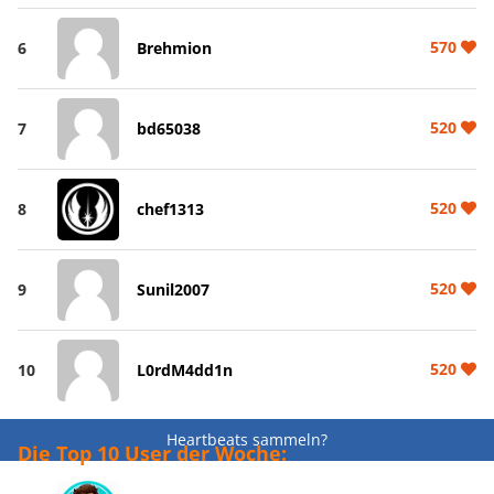
570
6
Brehmion
520
7
bd65038
520
8
chef1313
520
9
Sunil2007
520
10
L0rdM4dd1n
Heartbeats sammeln?
Die Top 10 User der Woche: