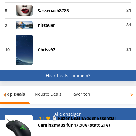
81
8
Sassenach8785
81
9
Pistauer
81
10
Chriss97
Heartbeats sammeln?
Top Deals
Neuste Deals
Favoriten
Alle anzeigen
701
🖱️ Razer DeathAdder Essential
Gamingmaus für 17,90€ (statt 21€)