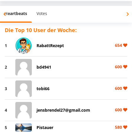
Heartbeats
Votes
Die Top 10 User der Woche:
654
1
RabattRezept
600
2
bd4941
600
3
tobi66
600
4
jensbrendel27@gmail.com
580
5
Pistauer