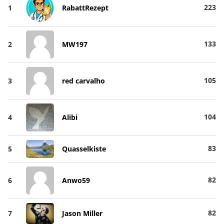
223
1
RabattRezept
133
2
MW197
105
3
red carvalho
104
4
Alibi
83
5
Quasselkiste
82
6
Anwo59
82
7
Jason Miller