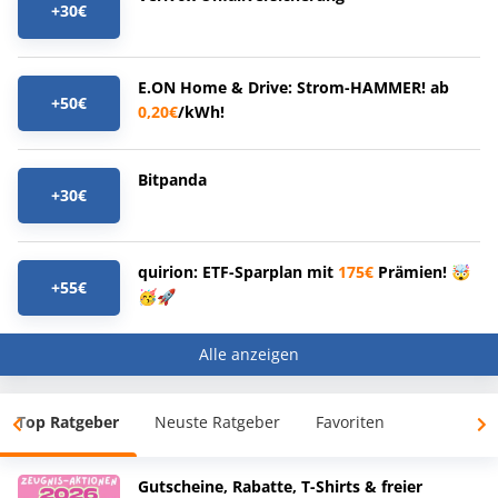
+30€
E.ON Home & Drive: Strom-HAMMER! ab
+50€
0,20€
/kWh!
Bitpanda
+30€
quirion: ETF-Sparplan mit
175€
Prämien! 🤯
+55€
🥳🚀
Alle anzeigen
Top Ratgeber
Neuste Ratgeber
Favoriten
Gutscheine, Rabatte, T-Shirts & freier