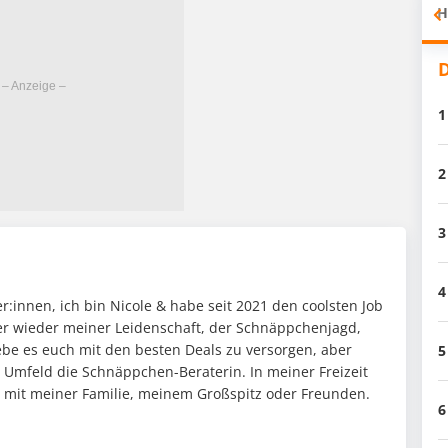
H
D
1
2
3
4
:innen, ich bin Nicole & habe seit 2021 den coolsten Job
mer wieder meiner Leidenschaft, der Schnäppchenjagd,
ebe es euch mit den besten Deals zu versorgen, aber
5
n Umfeld die Schnäppchen-Beraterin. In meiner Freizeit
it mit meiner Familie, meinem Großspitz oder Freunden.
6