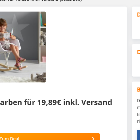
D
D
Farben für 19,89€ inkl. Versand
D
m
B
r
Zum Deal