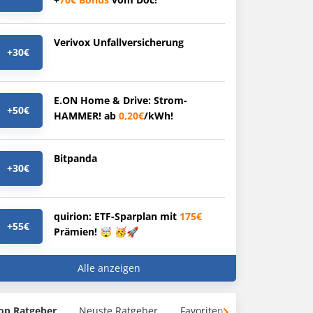
Verivox Unfallversicherung
+30€
E.ON Home & Drive: Strom-
+50€
HAMMER! ab
0,20€
/kWh!
Bitpanda
+30€
quirion: ETF-Sparplan mit
175€
+55€
Prämien! 🤯 🥳🚀
Alle anzeigen
op Ratgeber
Neuste Ratgeber
Favoriten