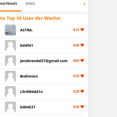
eartbeats
Votes
ie Top 10 User der Woche:
615
ASTRA.
600
bd4941
600
jensbrendel27@gmail.com
570
Brehmion
520
L0rdM4dd1n
520
bd64537