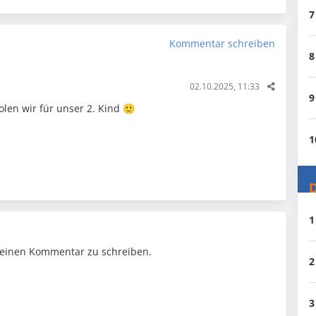
7
Kommentar schreiben
8
02.10.2025, 11:33
9
len wir für unser 2. Kind 🙂
1
D
1
einen Kommentar zu schreiben.
2
3