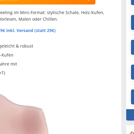
ling im Mini-Format: stylische Schale, Holz-Kufen,
 Vorlesen, Malen oder Chillen.
9€ inkl. Versand (statt 29€)
geleicht & robust
z-Kufen
Jahre mit
×T)
T