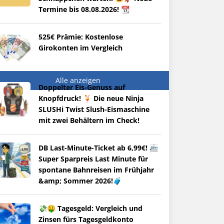
Termine bis 08.08.2026! 📆
525€ Prämie: Kostenlose
Girokonten im Vergleich
Alle anzeigen
Doppelter Eis-Genuss auf
Knopfdruck! 🍹 Die neue Ninja
SLUSHi Twist Slush-Eismaschine
mit zwei Behältern im Check!
DB Last-Minute-Ticket ab 6,99€! 🚈
Super Sparpreis Last Minute für
spontane Bahnreisen im Frühjahr
&amp; Sommer 2026!🧳
💸🤑 Tagesgeld: Vergleich und
Zinsen fürs Tagesgeldkonto