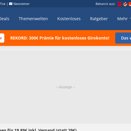
kTok
|
Newsletter
Bekannt aus:
Deals
Themenwelten
Kostenloses
Ratgeber
Mehr
REKORD: 300€ Prämie für kostenloses Girokonto!
Das w
en für 19,89€ inkl. Versand (statt 29€)