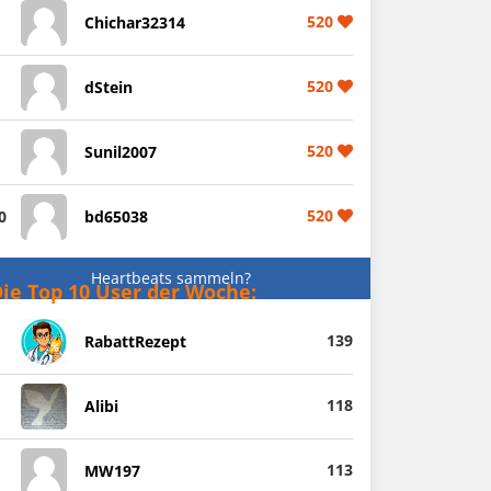
520
Chichar32314
520
dStein
520
Sunil2007
520
0
bd65038
Heartbeats sammeln?
ie Top 10 User der Woche:
139
RabattRezept
118
Alibi
113
MW197