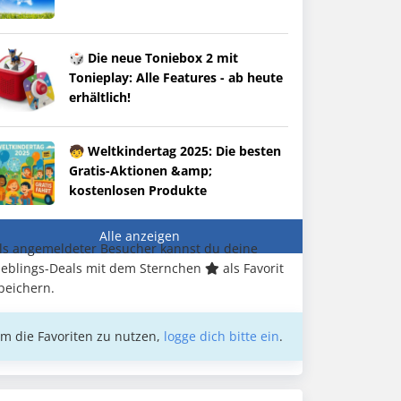
🎲 Die neue Toniebox 2 mit
Tonieplay: Alle Features - ab heute
erhältlich!
🧒 Weltkindertag 2025: Die besten
Gratis-Aktionen &amp;
kostenlosen Produkte
Alle anzeigen
ls angemeldeter Besucher kannst du deine
ieblings-Deals mit dem Sternchen
als Favorit
peichern.
m die Favoriten zu nutzen,
logge dich bitte ein
.