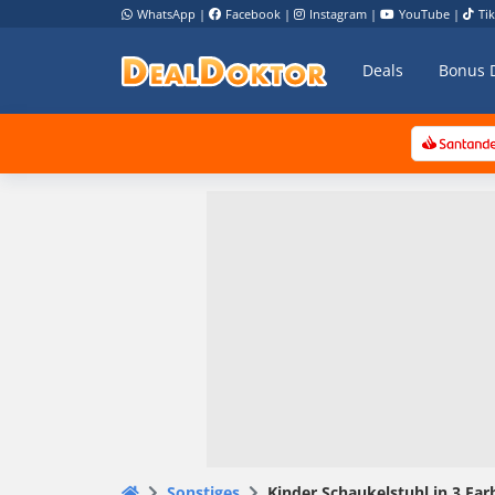
WhatsApp
|
Facebook
|
Instagram
|
YouTube
|
Ti
Deals
Bonus 
Sonstiges
Kinder Schaukelstuhl in 3 Farb