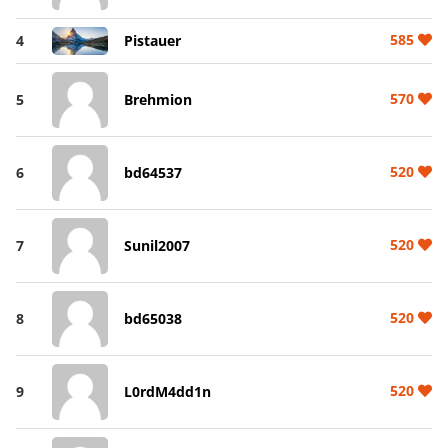
585
4
Pistauer
570
5
Brehmion
520
6
bd64537
520
7
Sunil2007
520
8
bd65038
520
9
L0rdM4dd1n