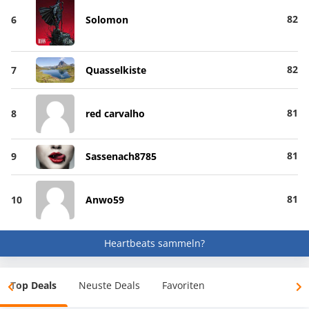
82
6
Solomon
82
7
Quasselkiste
81
8
red carvalho
81
9
Sassenach8785
81
10
Anwo59
Heartbeats sammeln?
Top Deals
Neuste Deals
Favoriten