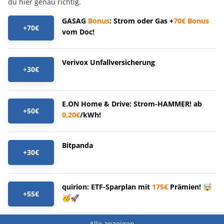
du hier genau richtig.
GASAG
Bonus
: Strom oder Gas +
70€
Bonus
+70€
vom Doc!
Verivox Unfallversicherung
+30€
E.ON Home & Drive: Strom-HAMMER! ab
+50€
0,20€
/kWh!
Bitpanda
+30€
quirion: ETF-Sparplan mit
175€
Prämien! 🤯
+55€
🥳🚀
Alle anzeigen