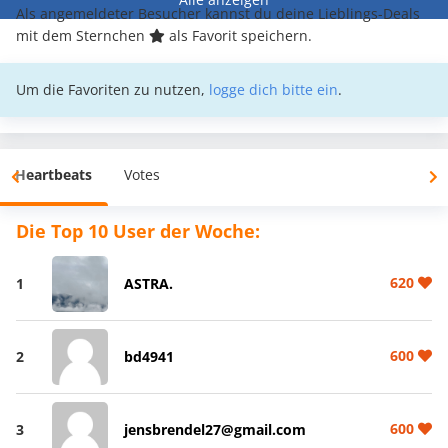
Als angemeldeter Besucher kannst du deine Lieblings-Deals
mit dem Sternchen
als Favorit speichern.
Um die Favoriten zu nutzen,
logge dich bitte ein
.
Heartbeats
Votes
Die Top 10 User der Woche:
620
1
ASTRA.
600
2
bd4941
600
3
jensbrendel27@gmail.com