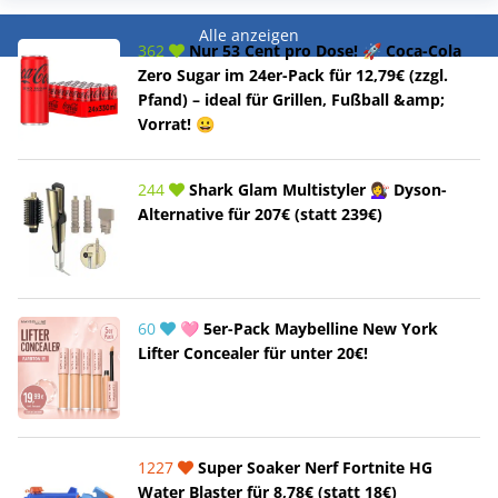
Alle anzeigen
362
Nur 53 Cent pro Dose! 🚀 Coca-Cola
Zero Sugar im 24er-Pack für 12,79€ (zzgl.
Pfand) – ideal für Grillen, Fußball &amp;
Vorrat! 😀
244
Shark Glam Multistyler 💇‍♀️ Dyson-
Alternative für 207€ (statt 239€)
60
🩷 5er-Pack Maybelline New York
Lifter Concealer für unter 20€!
1227
Super Soaker Nerf Fortnite HG
Water Blaster für 8,78€ (statt 18€)