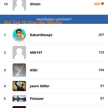
520
10
dStein
Heartbeats sammeln?
Die Top 10 User der Woche:
207
1
RabattRezept
133
2
MW197
104
3
Alibi
91
4
Jason Miller
87
5
Pistauer