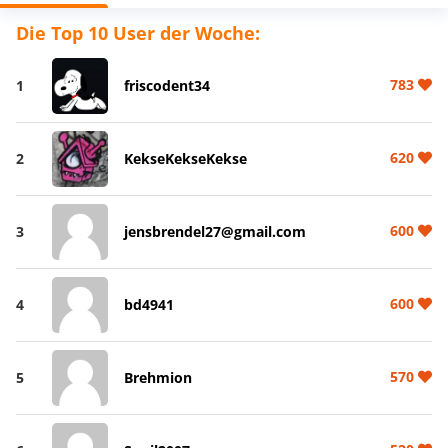
Die Top 10 User der Woche:
783
1
friscodent34
620
2
KekseKekseKekse
600
3
jensbrendel27@gmail.com
600
4
bd4941
570
5
Brehmion