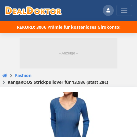
REKORD: 300€ Prämie für kostenloses Girokonto!
Fashion
KangaROOS Strickpullover für 13,98€ (statt 28€)