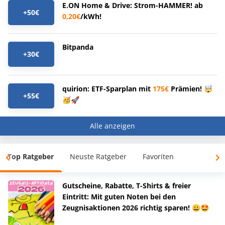
E.ON Home & Drive: Strom-HAMMER! ab
+50€
0,20€
/kWh!
Bitpanda
+30€
quirion: ETF-Sparplan mit
175€
Prämien! 🤯
+55€
🥳🚀
Alle anzeigen
Top Ratgeber
Neuste Ratgeber
Favoriten
Gutscheine, Rabatte, T-Shirts & freier
Eintritt: Mit guten Noten bei den
Zeugnisaktionen 2026 richtig sparen! 😀🤩