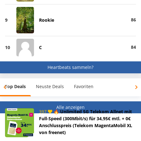
86
9
Rookie
84
10
C
Heartbeats sammeln?
Top Deals
Neuste Deals
Favoriten
Alle anzeigen
397
🔥 Unlimited 5G Telekom Allnet mit
Full-Speed (300Mbit/s) für 34,95€ mtl. + 0€
Anschlusspreis (Telekom MagentaMobil XL
von freenet)