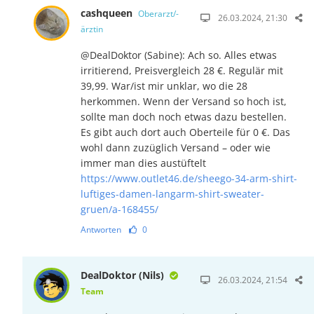
cashqueen
Oberarzt/-
26.03.2024, 21:30
ärztin
@DealDoktor (Sabine): Ach so. Alles etwas
irritierend, Preisvergleich 28 €. Regulär mit
39,99. War/ist mir unklar, wo die 28
herkommen. Wenn der Versand so hoch ist,
sollte man doch noch etwas dazu bestellen.
Es gibt auch dort auch Oberteile für 0 €. Das
wohl dann zuzüglich Versand – oder wie
immer man dies austüftelt
https://www.outlet46.de/sheego-34-arm-shirt-
luftiges-damen-langarm-shirt-sweater-
gruen/a-168455/
Antworten
0
DealDoktor (Nils)
26.03.2024, 21:54
Team