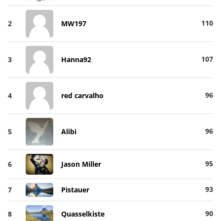
110
2
MW197
107
3
Hanna92
96
4
red carvalho
96
5
Alibi
95
6
Jason Miller
93
7
Pistauer
90
8
Quasselkiste