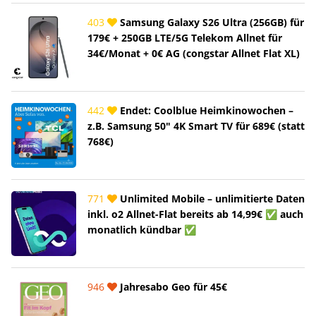
403
Samsung Galaxy S26 Ultra (256GB) für
179€ + 250GB LTE/5G Telekom Allnet für
34€/Monat + 0€ AG (congstar Allnet Flat XL)
442
Endet: Coolblue Heimkinowochen –
z.B. Samsung 50" 4K Smart TV für 689€ (statt
768€)
771
Unlimited Mobile – unlimitierte Daten
inkl. o2 Allnet-Flat bereits ab 14,99€ ✅ auch
monatlich kündbar ✅
946
Jahresabo Geo für 45€