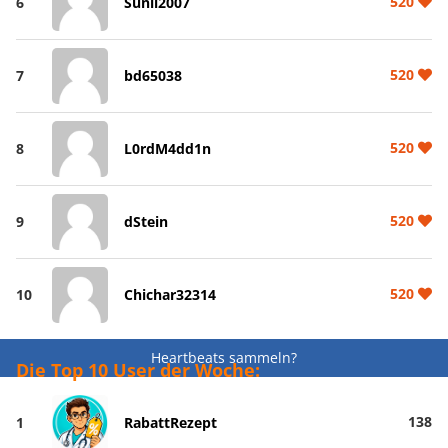
520
6
Sunil2007
520
7
bd65038
520
8
L0rdM4dd1n
520
9
dStein
520
10
Chichar32314
Heartbeats sammeln?
Die Top 10 User der Woche:
138
1
RabattRezept