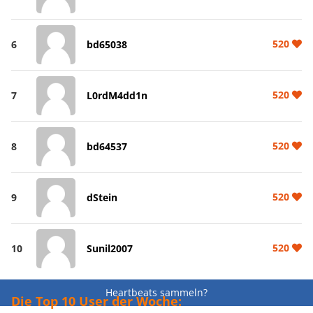
520
6
bd65038
520
7
L0rdM4dd1n
520
8
bd64537
520
9
dStein
520
10
Sunil2007
Heartbeats sammeln?
Die Top 10 User der Woche: