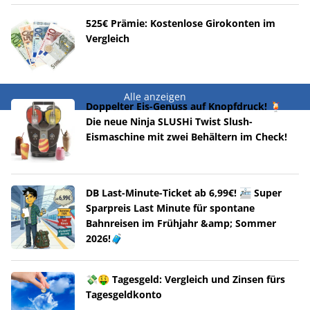
525€ Prämie: Kostenlose Girokonten im
Vergleich
Alle anzeigen
Doppelter Eis-Genuss auf Knopfdruck! 🍹
Die neue Ninja SLUSHi Twist Slush-
Eismaschine mit zwei Behältern im Check!
DB Last-Minute-Ticket ab 6,99€! 🚈 Super
Sparpreis Last Minute für spontane
Bahnreisen im Frühjahr &amp; Sommer
2026!🧳
💸🤑 Tagesgeld: Vergleich und Zinsen fürs
Tagesgeldkonto