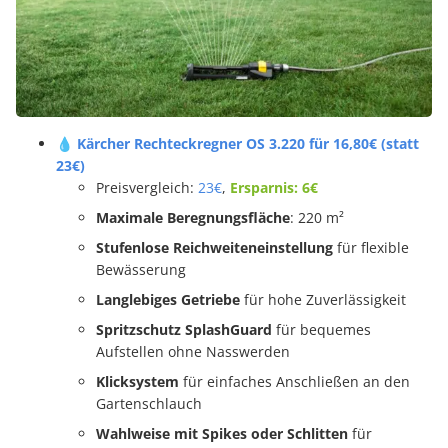
💧 Kärcher Rechteckregner OS 3.220 für 16,80€ (statt
23€)
Preisvergleich:
23€
,
Ersparnis: 6€
Maximale Beregnungsfläche
: 220 m²
Stufenlose Reichweiteneinstellung
für flexible
Bewässerung
Langlebiges Getriebe
für hohe Zuverlässigkeit
Spritzschutz SplashGuard
für bequemes
Aufstellen ohne Nasswerden
Klicksystem
für einfaches Anschließen an den
Gartenschlauch
Wahlweise mit Spikes oder Schlitten
für