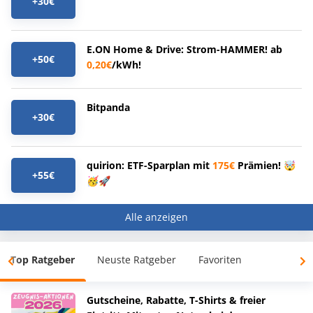
+30€
E.ON Home & Drive: Strom-HAMMER! ab
+50€
0,20€
/kWh!
Bitpanda
+30€
quirion: ETF-Sparplan mit
175€
Prämien! 🤯
+55€
🥳🚀
Alle anzeigen
Top Ratgeber
Neuste Ratgeber
Favoriten
Gutscheine, Rabatte, T-Shirts & freier