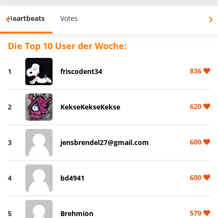
Heartbeats
Votes
Die Top 10 User der Woche:
836
1
friscodent34
620
2
KekseKekseKekse
600
3
jensbrendel27@gmail.com
600
4
bd4941
570
5
Brehmion