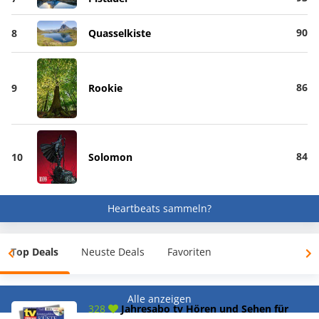
90
8
Quasselkiste
86
9
Rookie
84
10
Solomon
Heartbeats sammeln?
Top Deals
Neuste Deals
Favoriten
Alle anzeigen
328
Jahresabo tv Hören und Sehen für