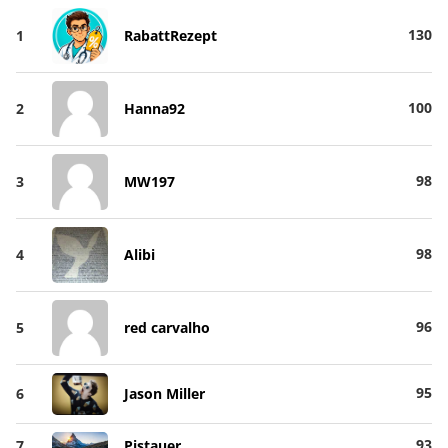
130
1
RabattRezept
100
2
Hanna92
98
3
MW197
98
4
Alibi
96
5
red carvalho
95
6
Jason Miller
93
7
Pistauer