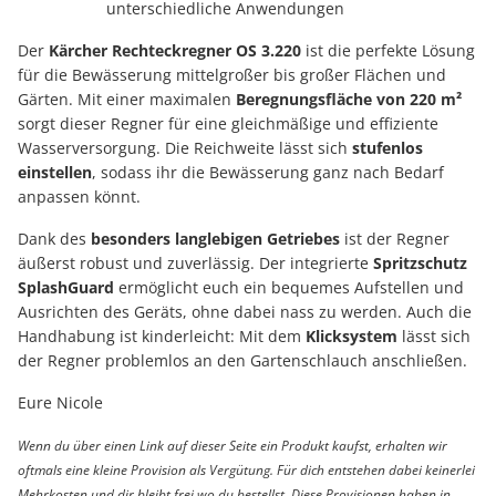
unterschiedliche Anwendungen
Der
Kärcher Rechteckregner OS 3.220
ist die perfekte Lösung
für die Bewässerung mittelgroßer bis großer Flächen und
Gärten. Mit einer maximalen
Beregnungsfläche von 220 m²
sorgt dieser Regner für eine gleichmäßige und effiziente
Wasserversorgung. Die Reichweite lässt sich
stufenlos
einstellen
, sodass ihr die Bewässerung ganz nach Bedarf
anpassen könnt.
Dank des
besonders langlebigen Getriebes
ist der Regner
äußerst robust und zuverlässig. Der integrierte
Spritzschutz
SplashGuard
ermöglicht euch ein bequemes Aufstellen und
Ausrichten des Geräts, ohne dabei nass zu werden. Auch die
Handhabung ist kinderleicht: Mit dem
Klicksystem
lässt sich
der Regner problemlos an den Gartenschlauch anschließen.
Eure Nicole
Wenn du über einen Link auf dieser Seite ein Produkt kaufst, erhalten wir
oftmals eine kleine Provision als Vergütung. Für dich entstehen dabei keinerlei
Mehrkosten und dir bleibt frei wo du bestellst. Diese Provisionen haben in