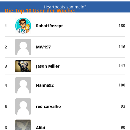
Heartbeats sammeln?
Die Top 10 User der Woche:
130
1
RabattRezept
116
2
MW197
113
3
Jason Miller
100
4
Hanna92
93
5
red carvalho
90
6
Alibi