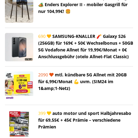
🏕️ Enders Explorer II - mobiler Gasgrill für
nur 104,99€! 🍔
690
SAMSUNG-KNALLER 🧨 Galaxy S26
(256GB) für 169€ + 50€ Wechselbonus + 50GB
5G Vodafone Allnet für 19,99€/Monat + 0€
Anschlussgebühr (otelo Allnet-Flat Classic)
2090
mtl. kündbare 5G Allnet mit 20GB
für 6,99€/Monat 💪 uvm. (SIM24 im
1&amp;1-Netz)
399
auto motor und sport Halbjahresabo
für 69,55€ + 45€ Prämie – verschiedene
Prämien