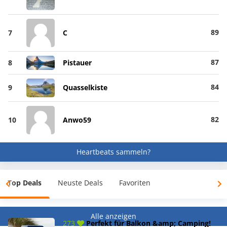
89
7
C
87
8
Pistauer
84
9
Quasselkiste
82
10
Anwo59
Heartbeats sammeln?
Top Deals
Neuste Deals
Favoriten
Alle anzeigen
273
Perfekt für Balkon &amp; Camping!