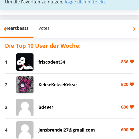
Um die Favoriten zu nutzen,
logge dich bitte ein
.
Heartbeats
Votes
Die Top 10 User der Woche:
836
1
friscodent34
620
2
KekseKekseKekse
600
3
bd4941
600
4
jensbrendel27@gmail.com