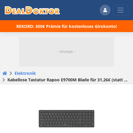
REKORD: 300€ Prämie für kostenloses Girokonto!
Elektronik
Kabellose Tastatur Rapoo E9700M Blade für 31,26€ (statt 35€)