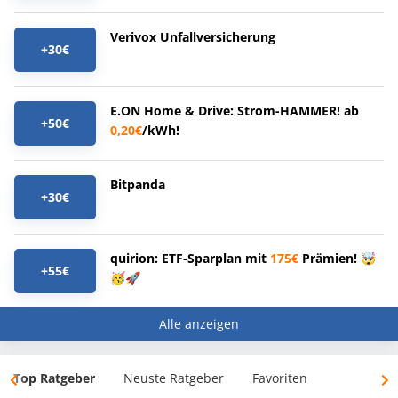
Verivox Unfallversicherung
+30€
E.ON Home & Drive: Strom-HAMMER! ab
+50€
0,20€
/kWh!
Bitpanda
+30€
quirion: ETF-Sparplan mit
175€
Prämien! 🤯
+55€
🥳🚀
Alle anzeigen
Top Ratgeber
Neuste Ratgeber
Favoriten