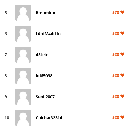
570
5
Brehmion
520
6
L0rdM4dd1n
520
7
dStein
520
8
bd65038
520
9
Sunil2007
520
10
Chichar32314