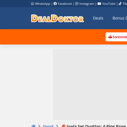
WhatsApp
|
Facebook
|
Instagram
|
YouTube
|
Ti
Deals
Bonus 
Sport
🏓 Joola Set Quattro: 4 Ping Pong 