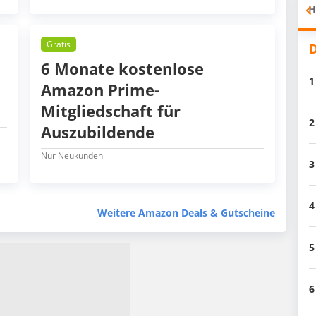
H
Gratis
D
6 Monate kostenlose
1
Amazon Prime-
Mitgliedschaft für
2
Auszubildende
Nur Neukunden
3
4
Weitere Amazon Deals & Gutscheine
5
6