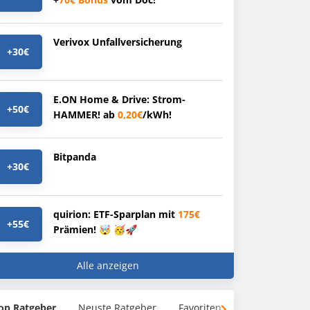
Verivox Unfallversicherung
+30€
E.ON Home & Drive: Strom-
+50€
HAMMER! ab
0,20€
/kWh!
Bitpanda
+30€
quirion: ETF-Sparplan mit
175€
+55€
Prämien! 🤯 🥳🚀
Alle anzeigen
op Ratgeber
Neuste Ratgeber
Favoriten