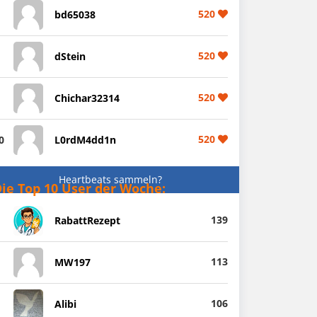
520
bd65038
520
dStein
520
Chichar32314
520
0
L0rdM4dd1n
Heartbeats sammeln?
ie Top 10 User der Woche:
139
RabattRezept
113
MW197
106
Alibi