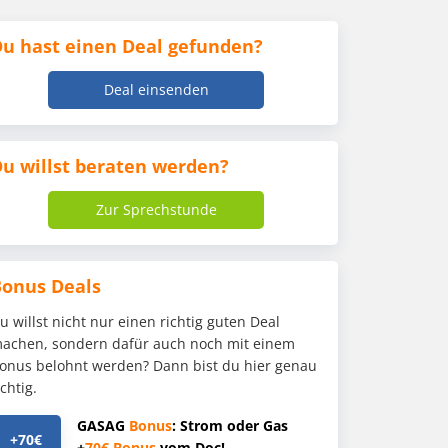
u hast einen Deal gefunden?
Deal einsenden
u willst beraten werden?
Zur Sprechstunde
Bonus Deals
u willst nicht nur einen richtig guten Deal
achen, sondern dafür auch noch mit einem
onus belohnt werden? Dann bist du hier genau
ichtig.
GASAG
Bonus
: Strom oder Gas
+70€
+
70€
Bonus
vom Doc!