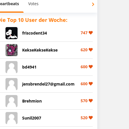
eartbeats
Votes
ie Top 10 User der Woche:
747
friscodent34
620
KekseKekseKekse
600
bd4941
600
jensbrendel27@gmail.com
570
Brehmion
520
Sunil2007