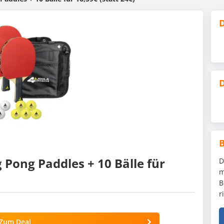
D
D
g Pong Paddles + 10 Bälle für
D
m
B
r
Zum Deal