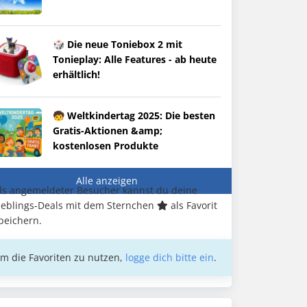
🎲 Die neue Toniebox 2 mit
Tonieplay: Alle Features - ab heute
erhältlich!
🧒 Weltkindertag 2025: Die besten
Gratis-Aktionen &amp;
kostenlosen Produkte
Alle anzeigen
ls angemeldeter Besucher kannst du deine
ieblings-Deals mit dem Sternchen
als Favorit
peichern.
m die Favoriten zu nutzen,
logge dich bitte ein
.