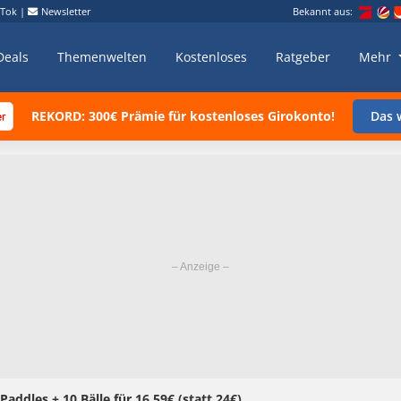
kTok
|
Newsletter
Bekannt aus:
Deals
Themenwelten
Kostenloses
Ratgeber
Mehr
REKORD: 300€ Prämie für kostenloses Girokonto!
Das w
Paddles + 10 Bälle für 16,59€ (statt 24€)