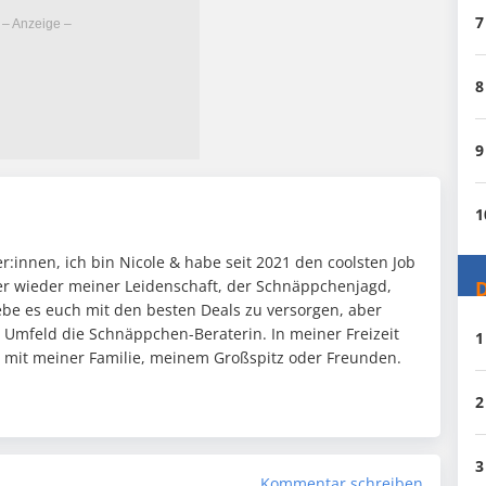
7
8
9
1
:innen, ich bin Nicole & habe seit 2021 den coolsten Job
D
mer wieder meiner Leidenschaft, der Schnäppchenjagd,
ebe es euch mit den besten Deals zu versorgen, aber
n Umfeld die Schnäppchen-Beraterin. In meiner Freizeit
1
it mit meiner Familie, meinem Großspitz oder Freunden.
2
3
Kommentar schreiben