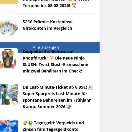
Termine bis 08.08.2026! 📆
525€ Prämie: Kostenlose
Girokonten im Vergleich
Alle anzeigen
Doppelter Eis-Genuss auf
Knopfdruck! 🍹 Die neue Ninja
SLUSHi Twist Slush-Eismaschine
mit zwei Behältern im Check!
DB Last-Minute-Ticket ab 6,99€! 🚈
Super Sparpreis Last Minute für
spontane Bahnreisen im Frühjahr
&amp; Sommer 2026!🧳
💸🤑 Tagesgeld: Vergleich und
Zinsen fürs Tagesgeldkonto