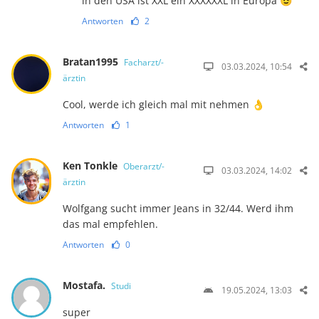
in den USA ist XXL ein XXXXXXL in Europa 😉
Antworten
2
Bratan1995
Facharzt/-
03.03.2024, 10:54
ärztin
Cool, werde ich gleich mal mit nehmen 👌
Antworten
1
Ken Tonkle
Oberarzt/-
03.03.2024, 14:02
ärztin
Wolfgang sucht immer Jeans in 32/44. Werd ihm
das mal empfehlen.
Antworten
0
Mostafa.
Studi
19.05.2024, 13:03
super