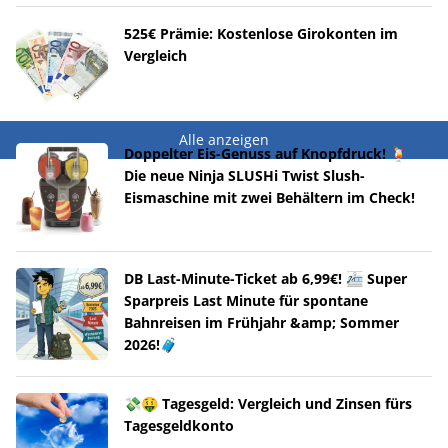
525€ Prämie: Kostenlose Girokonten im
Vergleich
Alle anzeigen
Doppelter Eis-Genuss auf Knopfdruck! 🍹
Die neue Ninja SLUSHi Twist Slush-
Eismaschine mit zwei Behältern im Check!
DB Last-Minute-Ticket ab 6,99€! 🚈 Super
Sparpreis Last Minute für spontane
Bahnreisen im Frühjahr &amp; Sommer
2026!🧳
💸🤑 Tagesgeld: Vergleich und Zinsen fürs
Tagesgeldkonto