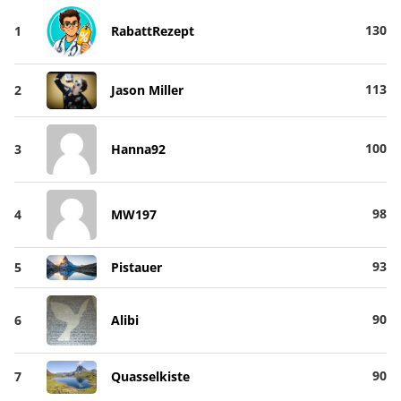
130
1
RabattRezept
113
2
Jason Miller
100
3
Hanna92
98
4
MW197
93
5
Pistauer
90
6
Alibi
90
7
Quasselkiste