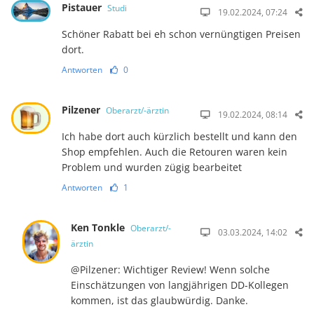
Pistauer
Studi
19.02.2024, 07:24
Schöner Rabatt bei eh schon vernüngtigen Preisen
dort.
Antworten
0
Pilzener
Oberarzt/-ärztin
19.02.2024, 08:14
Ich habe dort auch kürzlich bestellt und kann den
Shop empfehlen. Auch die Retouren waren kein
Problem und wurden zügig bearbeitet
Antworten
1
Ken Tonkle
Oberarzt/-
03.03.2024, 14:02
ärztin
@Pilzener: Wichtiger Review! Wenn solche
Einschätzungen von langjährigen DD-Kollegen
kommen, ist das glaubwürdig. Danke.