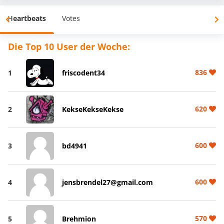
Heartbeats
Votes
Die Top 10 User der Woche:
836
1
friscodent34
620
2
KekseKekseKekse
600
3
bd4941
600
4
jensbrendel27@gmail.com
570
5
Brehmion