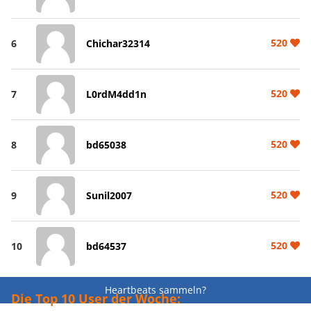
520
6
Chichar32314
520
7
L0rdM4dd1n
520
8
bd65038
520
9
Sunil2007
520
10
bd64537
Heartbeats sammeln?
Die Top 10 User der Woche: