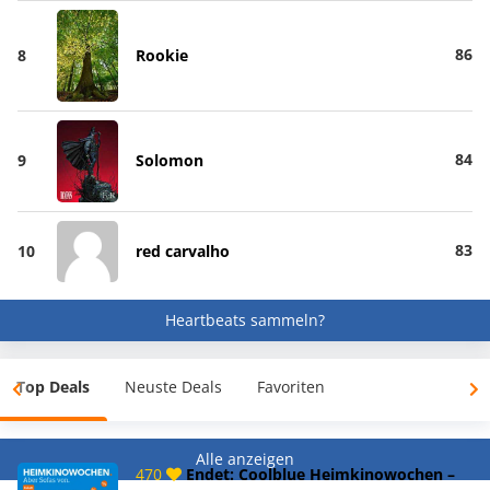
86
8
Rookie
84
9
Solomon
83
10
red carvalho
Heartbeats sammeln?
Top Deals
Neuste Deals
Favoriten
Alle anzeigen
470
Endet: Coolblue Heimkinowochen –