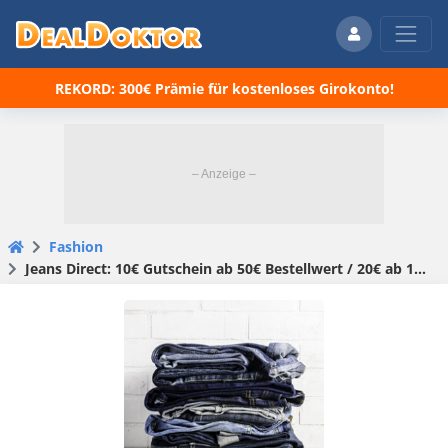
REKORD: 300€ Prämie für kostenloses Girokonto!
Fashion
Jeans Direct: 10€ Gutschein ab 50€ Bestellwert / 20€ ab 100€ MBW/ 30€ ab 120€ MBW