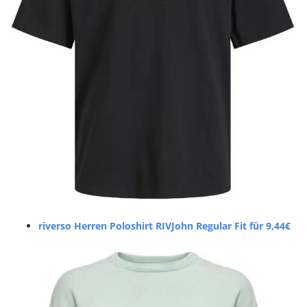
riverso Herren Poloshirt RIVJohn Regular Fit für 9,44€