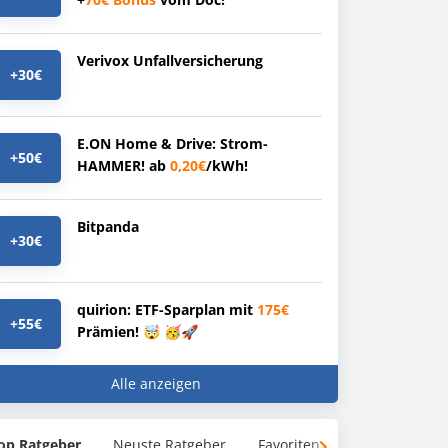
Verivox Unfallversicherung
+30€
E.ON Home & Drive: Strom-
+50€
HAMMER! ab
0,20€
/kWh!
Bitpanda
+30€
quirion: ETF-Sparplan mit
175€
+55€
Prämien! 🤯 🥳🚀
Alle anzeigen
op Ratgeber
Neuste Ratgeber
Favoriten