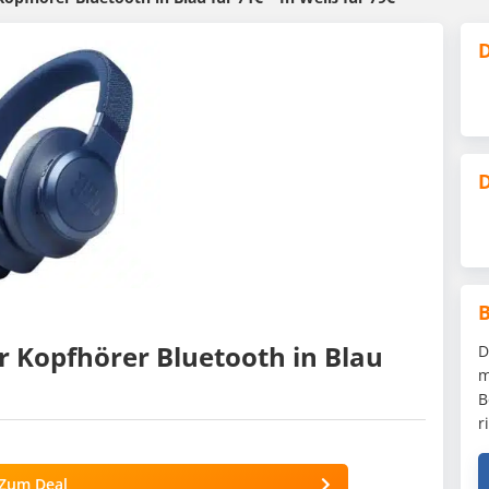
D
D
r Kopfhörer Bluetooth in Blau
D
m
B
r
Zum Deal