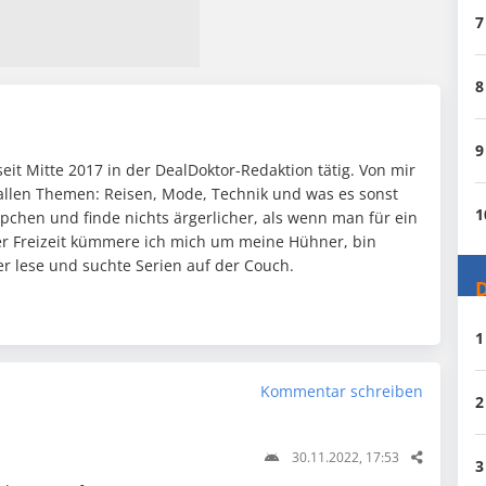
7
8
9
seit Mitte 2017 in der DealDoktor-Redaktion tätig. Von mir
h allen Themen: Reisen, Mode, Technik und was es sonst
1
ppchen und finde nichts ärgerlicher, als wenn man für ein
iner Freizeit kümmere ich mich um meine Hühner, bin
 lese und suchte Serien auf der Couch.
D
1
Kommentar schreiben
2
30.11.2022, 17:53
3