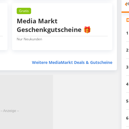
H
Gratis
D
Media Markt
Geschenkgutscheine 🎁
1
Nur Neukunden
2
Weitere MediaMarkt Deals & Gutscheine
3
4
5
6