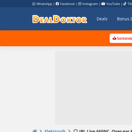
WhatsApp
|
Facebook
|
Instagram
|
YouTube
|
Ti
Deals
Bonus 
Elektronik
🎧 JBL Live 660NC, Over-ear 