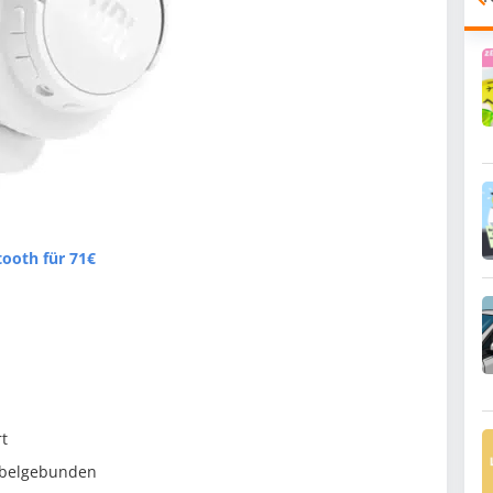
tooth für 71€
t
abelgebunden