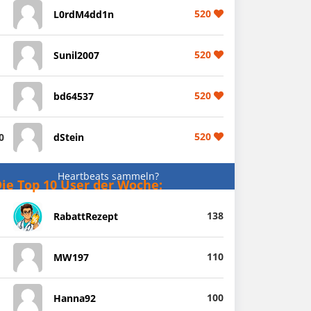
520
L0rdM4dd1n
520
Sunil2007
520
bd64537
520
0
dStein
Heartbeats sammeln?
ie Top 10 User der Woche:
138
RabattRezept
110
MW197
100
Hanna92