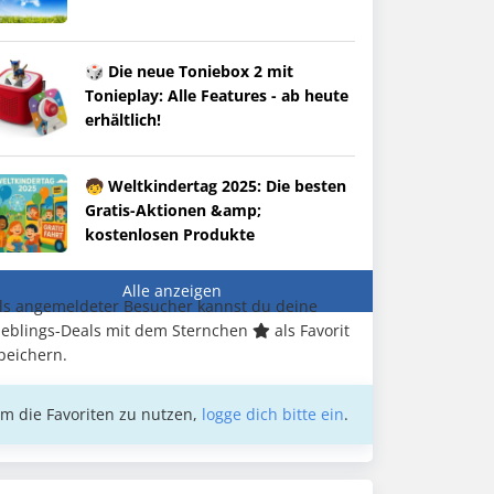
🎲 Die neue Toniebox 2 mit
Tonieplay: Alle Features - ab heute
erhältlich!
🧒 Weltkindertag 2025: Die besten
Gratis-Aktionen &amp;
kostenlosen Produkte
Alle anzeigen
ls angemeldeter Besucher kannst du deine
ieblings-Deals mit dem Sternchen
als Favorit
peichern.
m die Favoriten zu nutzen,
logge dich bitte ein
.