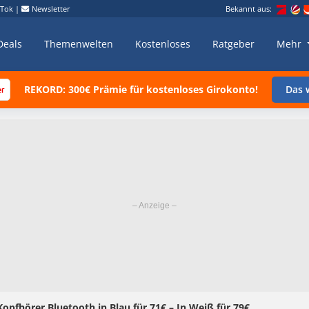
kTok
|
Newsletter
Bekannt aus:
Deals
Themenwelten
Kostenloses
Ratgeber
Mehr
REKORD: 300€ Prämie für kostenloses Girokonto!
Das w
Kopfhörer Bluetooth in Blau für 71€ – In Weiß für 79€