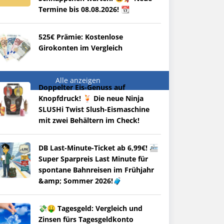
Termine bis 08.08.2026! 📆
525€ Prämie: Kostenlose
Girokonten im Vergleich
Alle anzeigen
Doppelter Eis-Genuss auf
Knopfdruck! 🍹 Die neue Ninja
SLUSHi Twist Slush-Eismaschine
mit zwei Behältern im Check!
DB Last-Minute-Ticket ab 6,99€! 🚈
Super Sparpreis Last Minute für
spontane Bahnreisen im Frühjahr
&amp; Sommer 2026!🧳
💸🤑 Tagesgeld: Vergleich und
Zinsen fürs Tagesgeldkonto