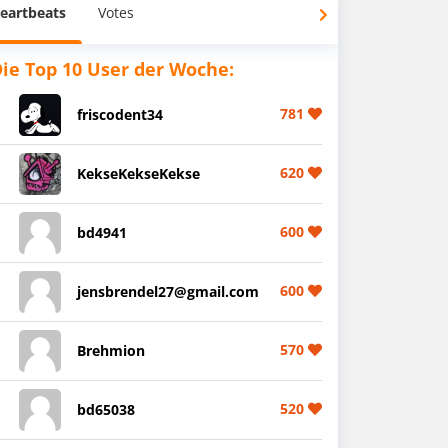
eartbeats
Votes
ie Top 10 User der Woche:
781
friscodent34
620
KekseKekseKekse
600
bd4941
600
jensbrendel27@gmail.com
570
Brehmion
520
bd65038