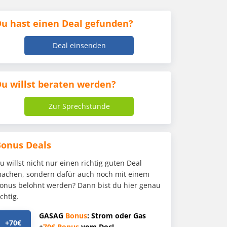
u hast einen Deal gefunden?
Deal einsenden
u willst beraten werden?
Zur Sprechstunde
Bonus Deals
u willst nicht nur einen richtig guten Deal
achen, sondern dafür auch noch mit einem
onus belohnt werden? Dann bist du hier genau
ichtig.
GASAG
Bonus
: Strom oder Gas
+70€
+
70€
Bonus
vom Doc!