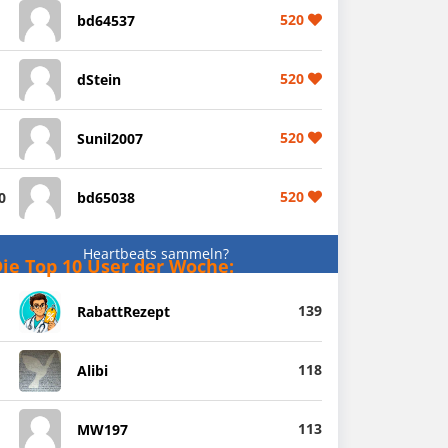
520
bd64537
520
dStein
520
Sunil2007
520
0
bd65038
Heartbeats sammeln?
ie Top 10 User der Woche:
139
RabattRezept
118
Alibi
113
MW197