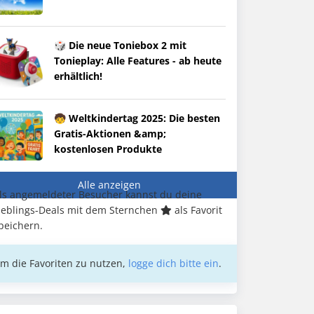
🎲 Die neue Toniebox 2 mit
Tonieplay: Alle Features - ab heute
erhältlich!
🧒 Weltkindertag 2025: Die besten
Gratis-Aktionen &amp;
kostenlosen Produkte
Alle anzeigen
ls angemeldeter Besucher kannst du deine
ieblings-Deals mit dem Sternchen
als Favorit
peichern.
m die Favoriten zu nutzen,
logge dich bitte ein
.