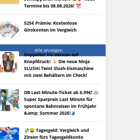
Termine bis 08.08.2026! 📆
525€ Prämie: Kostenlose
Girokonten im Vergleich
Alle anzeigen
Doppelter Eis-Genuss auf
Knopfdruck! 🍹 Die neue Ninja
SLUSHi Twist Slush-Eismaschine
mit zwei Behältern im Check!
DB Last-Minute-Ticket ab 6,99€! 🚈
Super Sparpreis Last Minute für
spontane Bahnreisen im Frühjahr
&amp; Sommer 2026!🧳
💸🤑 Tagesgeld: Vergleich und
Zinsen fürs Tagesgeldkonto