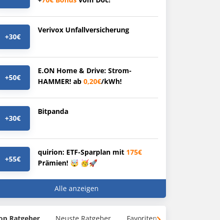
Verivox Unfallversicherung
+30€
E.ON Home & Drive: Strom-
+50€
HAMMER! ab
0,20€
/kWh!
Bitpanda
+30€
quirion: ETF-Sparplan mit
175€
+55€
Prämien! 🤯 🥳🚀
Alle anzeigen
op Ratgeber
Neuste Ratgeber
Favoriten