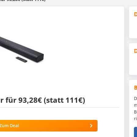
D
D
für 93,28€ (statt 111€)
D
m
B
r
Zum Deal