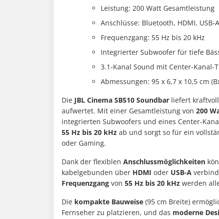
Leistung: 200 Watt Gesamtleistung
Anschlüsse: Bluetooth, HDMI, USB-
Frequenzgang: 55 Hz bis 20 kHz
Integrierter Subwoofer für tiefe Bäs
3.1-Kanal Sound mit Center-Kanal-T
Abmessungen: 95 x 6,7 x 10,5 cm (B
Die
JBL Cinema SB510 Soundbar
liefert kraftvo
aufwertet. Mit einer Gesamtleistung von
200 Wa
integrierten Subwoofers und eines Center-Kanal
55 Hz bis 20 kHz
ab und sorgt so für ein vollstä
oder Gaming.
Dank der flexiblen
Anschlussmöglichkeiten
kön
kabelgebunden über
HDMI
oder
USB-A
verbinde
Frequenzgang
von
55 Hz bis 20 kHz
werden alle
Die
kompakte Bauweise
(95 cm Breite) ermögl
Fernseher zu platzieren, und das
moderne Des