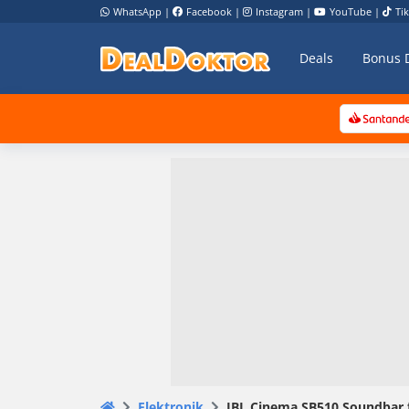
WhatsApp
|
Facebook
|
Instagram
|
YouTube
|
Ti
Deals
Bonus 
Elektronik
JBL Cinema SB510 Soundbar fü