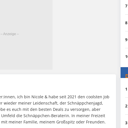
7
8
9
1
D
1
:innen, ich bin Nicole & habe seit 2021 den coolsten Job
mer wieder meiner Leidenschaft, der Schnäppchenjagd,
2
ebe es euch mit den besten Deals zu versorgen, aber
n Umfeld die Schnäppchen-Beraterin. In meiner Freizeit
it mit meiner Familie, meinem Großspitz oder Freunden.
3