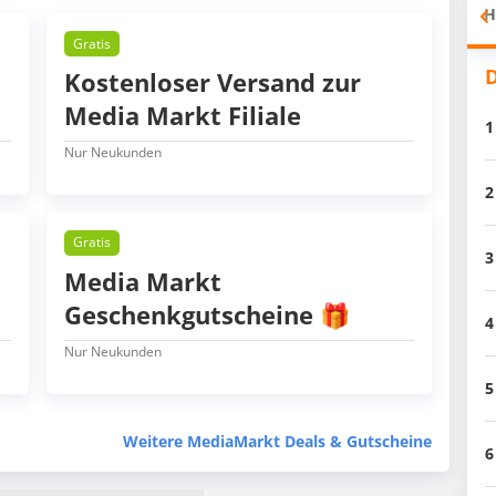
H
Gratis
D
Kostenloser Versand zur
Media Markt Filiale
1
Nur Neukunden
2
Gratis
3
Media Markt
Geschenkgutscheine 🎁
4
Nur Neukunden
5
Weitere MediaMarkt Deals & Gutscheine
6