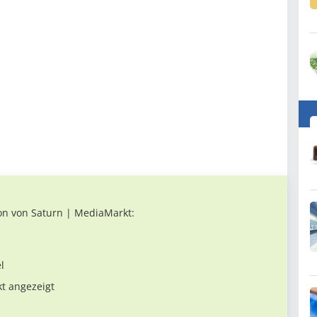
on von Saturn | MediaMarkt:
l
kt angezeigt