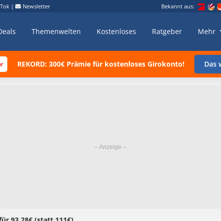
kTok
|
Newsletter
Bekannt aus:
Deals
Themenwelten
Kostenloses
Ratgeber
Mehr
REKORD: 300€ Prämie für kostenloses Girokonto!
Das w
r 93,28€ (statt 111€)