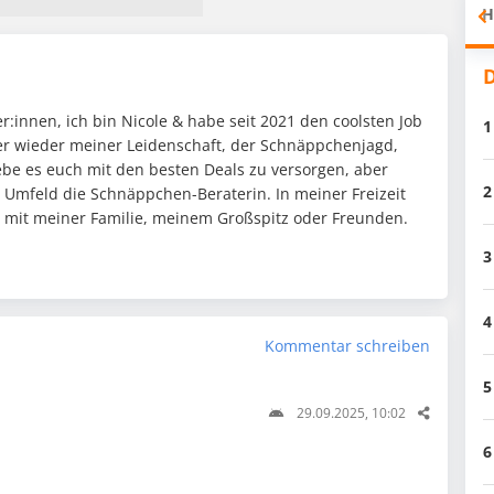
H
D
:innen, ich bin Nicole & habe seit 2021 den coolsten Job
1
mer wieder meiner Leidenschaft, der Schnäppchenjagd,
ebe es euch mit den besten Deals zu versorgen, aber
2
n Umfeld die Schnäppchen-Beraterin. In meiner Freizeit
it mit meiner Familie, meinem Großspitz oder Freunden.
3
4
Kommentar schreiben
5
29.09.2025, 10:02
6