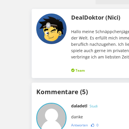
DealDoktor (Nici)
Hallo meine Schnäppchenjäger
der Welt. Es erfüllt mich im
beruflich nachzugehen. Ich li
spiele auch gerne im private
verbringe ich am liebsten Ze
Team
Kommentare (5)
daladetl
Studi
danke
Antworten
0