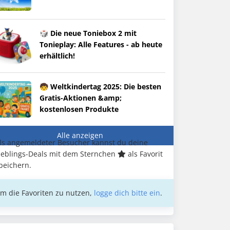
🎲 Die neue Toniebox 2 mit
Tonieplay: Alle Features - ab heute
erhältlich!
🧒 Weltkindertag 2025: Die besten
Gratis-Aktionen &amp;
kostenlosen Produkte
Alle anzeigen
ls angemeldeter Besucher kannst du deine
ieblings-Deals mit dem Sternchen
als Favorit
peichern.
m die Favoriten zu nutzen,
logge dich bitte ein
.