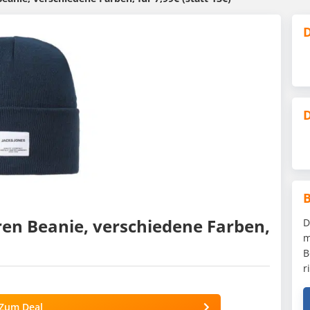
D
D
ren Beanie, verschiedene Farben,
D
m
B
r
Zum Deal