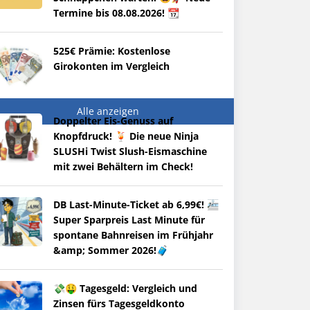
Termine bis 08.08.2026! 📆
525€ Prämie: Kostenlose
Girokonten im Vergleich
Alle anzeigen
Doppelter Eis-Genuss auf
Knopfdruck! 🍹 Die neue Ninja
SLUSHi Twist Slush-Eismaschine
mit zwei Behältern im Check!
DB Last-Minute-Ticket ab 6,99€! 🚈
Super Sparpreis Last Minute für
spontane Bahnreisen im Frühjahr
&amp; Sommer 2026!🧳
💸🤑 Tagesgeld: Vergleich und
Zinsen fürs Tagesgeldkonto