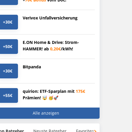
Verivox Unfallversicherung
+30€
E.ON Home & Drive: Strom-
+50€
HAMMER! ab
0,20€
/kWh!
Bitpanda
+30€
quirion: ETF-Sparplan mit
175€
+55€
Prämien! 🤯 🥳🚀
Alle anzeigen
op Ratgeber
Neuste Ratgeber
Favoriten