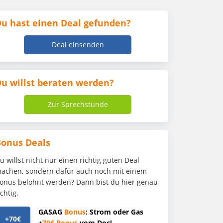
u hast einen Deal gefunden?
Deal einsenden
u willst beraten werden?
Zur Sprechstunde
Bonus Deals
u willst nicht nur einen richtig guten Deal
achen, sondern dafür auch noch mit einem
onus belohnt werden? Dann bist du hier genau
ichtig.
GASAG
Bonus
: Strom oder Gas
+70€
+
70€
Bonus
vom Doc!