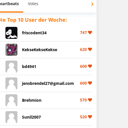
eartbeats
Votes
ie Top 10 User der Woche:
747
friscodent34
620
KekseKekseKekse
600
bd4941
600
jensbrendel27@gmail.com
570
Brehmion
520
Sunil2007