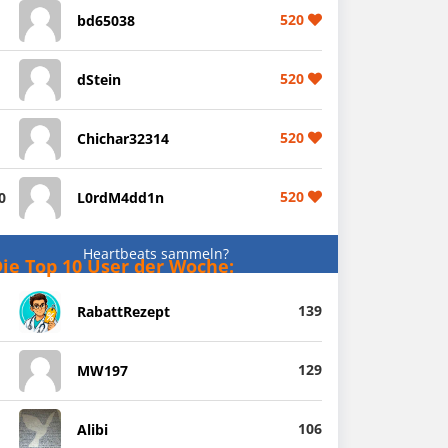
520
bd65038
520
dStein
520
Chichar32314
520
0
L0rdM4dd1n
Heartbeats sammeln?
ie Top 10 User der Woche:
139
RabattRezept
129
MW197
106
Alibi