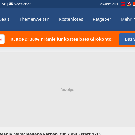
kTok
|
Newsletter
Bekannt aus:
Deals
Themenwelten
Kostenloses
Ratgeber
Mehr
REKORD: 300€ Prämie für kostenloses Girokonto!
Das w
eanie, verschiedene Farben, für 7,99€ (statt 13€)