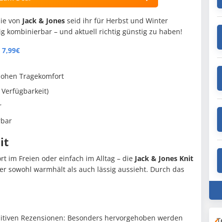
nie von
Jack & Jones
seid ihr für Herbst und Winter
ig kombinierbar – und aktuell richtig günstig zu haben!
 7,99€
 hohen Tragekomfort
 Verfügbarkeit)
r
rbar
it
t im Freien oder einfach im Alltag – die
Jack & Jones Knit
der sowohl warmhält als auch lässig aussieht. Durch das
sitiven Rezensionen: Besonders hervorgehoben werden
T