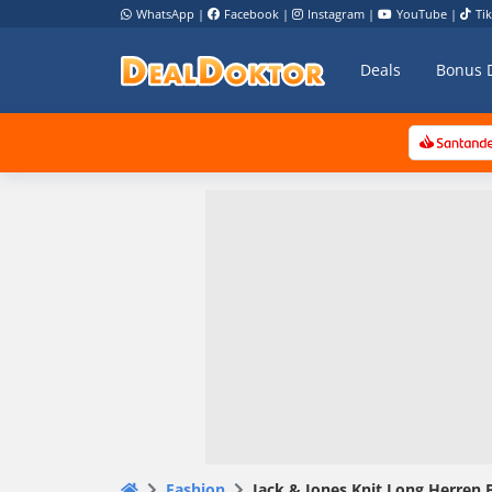
WhatsApp
|
Facebook
|
Instagram
|
YouTube
|
Ti
Deals
Bonus 
Fashion
Jack & Jones Knit Long Herren B