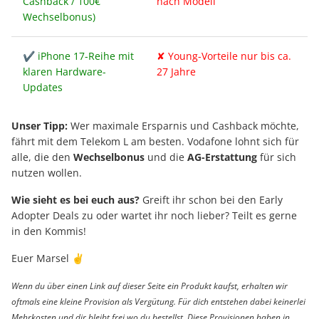
Cashback / 100€
nach Modell
Wechselbonus)
✔ iPhone 17-Reihe mit
✘ Young-Vorteile nur bis ca.
klaren Hardware-
27 Jahre
Updates
Unser Tipp:
Wer maximale Ersparnis und Cashback möchte,
fährt mit dem Telekom L am besten. Vodafone lohnt sich für
alle, die den
Wechselbonus
und die
AG-Erstattung
für sich
nutzen wollen.
Wie sieht es bei euch aus?
Greift ihr schon bei den Early
Adopter Deals zu oder wartet ihr noch lieber? Teilt es gerne
in den Kommis!
Euer Marsel ✌️
Wenn du über einen Link auf dieser Seite ein Produkt kaufst, erhalten wir
oftmals eine kleine Provision als Vergütung. Für dich entstehen dabei keinerlei
Mehrkosten und dir bleibt frei wo du bestellst. Diese Provisionen haben in