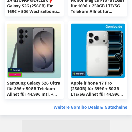
SAMSUNG-KNALLER 🧨
Honor Magic8 Pro (512GB)
Galaxy S26 (256GB) für
für 169€ + 250GB LTE/5G
169€ + 50€ Wechselbonus
Telekom Allnet für
+ 50GB 5G Vodafone Allnet
34€/Monat + 0€ AG
für 19,99€/Monat + 0€
(congstar Allnet Flat XL)
Anschlussgebühr (otelo
Allnet-Flat Classic)
Samsung Galaxy S26 Ultra
Apple iPhone 17 Pro
für 89€ + 50GB Telekom
(256GB) für 399€ + 50GB
Allnet für 44,99€ mtl. +
LTE/5G Allnet für 44,99€
150€ Wechselbonus + 50€
mtl. + 150€ Wechselbonus
Cashback (freenet
+ 50€ Cashback (freenet
Weitere Gomibo Deals & Gutscheine
Telekom)
Telekom)