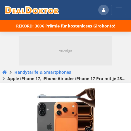
REKORD: 300€ Prämie für kostenloses Girokonto!
Handytarife & Smartphones
Apple iPhone 17, iPhone Air oder iPhone 17 Pro mit je 256GB ➕ Telekom MagentaMobil L mit 100GB für 69,95€ + 240€ Cashback ➕ oder Vodafone Smart L mit 80GB für 49,99€ + 100€ Wechselbonus