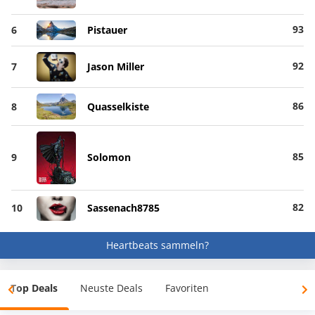
93
6
Pistauer
92
7
Jason Miller
86
8
Quasselkiste
85
9
Solomon
82
10
Sassenach8785
Heartbeats sammeln?
Top Deals
Neuste Deals
Favoriten