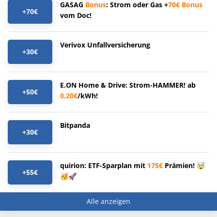
GASAG
Bonus
: Strom oder Gas +
70€
Bonus
+70€
vom Doc!
Verivox Unfallversicherung
+30€
E.ON Home & Drive: Strom-HAMMER! ab
+50€
0,20€
/kWh!
Bitpanda
+30€
quirion: ETF-Sparplan mit
175€
Prämien! 🤯
+55€
🥳🚀
Alle anzeigen