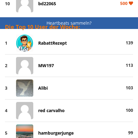
500
10
bd22065
Heartbeats sammeln?
Die Top 10 User der Woche:
139
1
RabattRezept
113
2
MW197
103
3
Alibi
100
4
red carvalho
99
5
hamburgerjunge