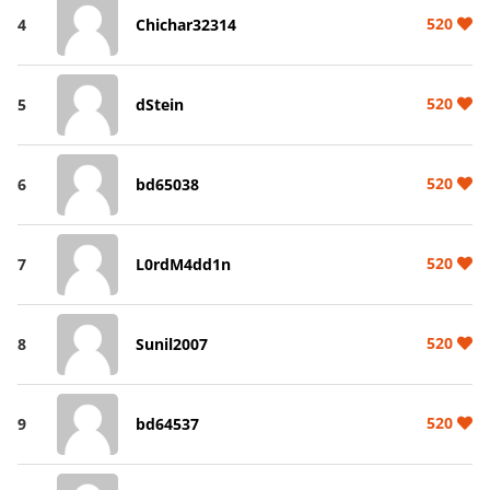
520
4
Chichar32314
520
5
dStein
520
6
bd65038
520
7
L0rdM4dd1n
520
8
Sunil2007
520
9
bd64537