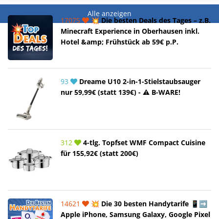
Alle anzeigen
17075
💥 Die besten Deals des Tages – z.B.
Minecraft Experience in Oberhausen inkl.
Hotel &amp; Frühstück ab 59€ p.P.
93
Dreame U10 2-in-1-Stielstaubsauger
nur 59,99€ (statt 139€) - ⚠️ B-WARE!
312
4-tlg. Topfset WMF Compact Cuisine
für 155,92€ (statt 200€)
14621
💥 Die 30 besten Handytarife 📱➡️
Apple iPhone, Samsung Galaxy, Google Pixel