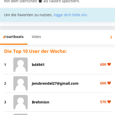
mit dem Sternchen
als Favorit speichern.
Um die Favoriten zu nutzen,
logge dich bitte ein
.
Heartbeats
Votes
Die Top 10 User der Woche:
600
1
bd4941
600
2
jensbrendel27@gmail.com
570
3
Brehmion