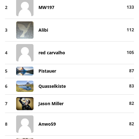
133
2
MW197
112
3
Alibi
105
4
red carvalho
87
5
Pistauer
83
6
Quasselkiste
82
7
Jason Miller
82
8
Anwo59