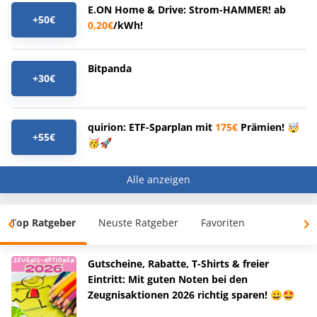
E.ON Home & Drive: Strom-HAMMER! ab
+50€
0,20€
/kWh!
Bitpanda
+30€
quirion: ETF-Sparplan mit
175€
Prämien! 🤯
+55€
🥳🚀
Alle anzeigen
Top Ratgeber
Neuste Ratgeber
Favoriten
Gutscheine, Rabatte, T-Shirts & freier
Eintritt: Mit guten Noten bei den
Zeugnisaktionen 2026 richtig sparen! 😀🤩