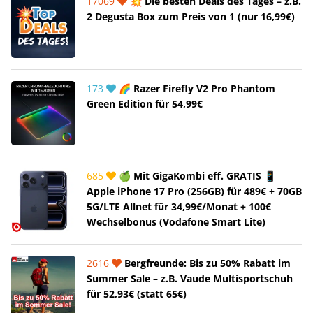
17069
💥 Die besten Deals des Tages – z.B.
2 Degusta Box zum Preis von 1 (nur 16,99€)
173
🌈 Razer Firefly V2 Pro Phantom
Green Edition für 54,99€
685
🍏 Mit GigaKombi eff. GRATIS 📱
Apple iPhone 17 Pro (256GB) für 489€ + 70GB
5G/LTE Allnet für 34,99€/Monat + 100€
Wechselbonus (Vodafone Smart Lite)
2616
Bergfreunde: Bis zu 50% Rabatt im
Summer Sale – z.B. Vaude Multisportschuh
für 52,93€ (statt 65€)