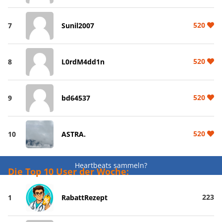
520
7
Sunil2007
520
8
L0rdM4dd1n
520
9
bd64537
520
10
ASTRA.
Heartbeats sammeln?
Die Top 10 User der Woche:
223
1
RabattRezept