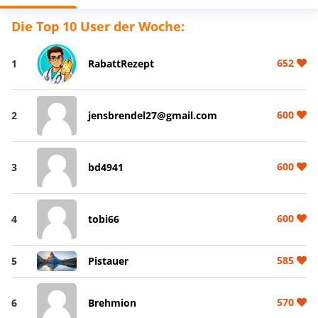
Die Top 10 User der Woche:
652
1
RabattRezept
600
2
jensbrendel27@gmail.com
600
3
bd4941
600
4
tobi66
585
5
Pistauer
570
6
Brehmion