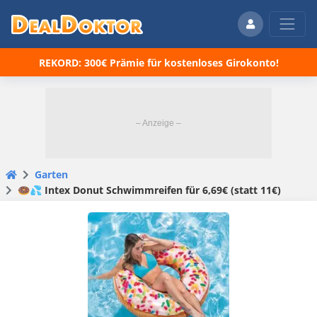
REKORD: 300€ Prämie für kostenloses Girokonto!
Garten
🍩💦 Intex Donut Schwimmreifen für 6,69€ (statt 11€)