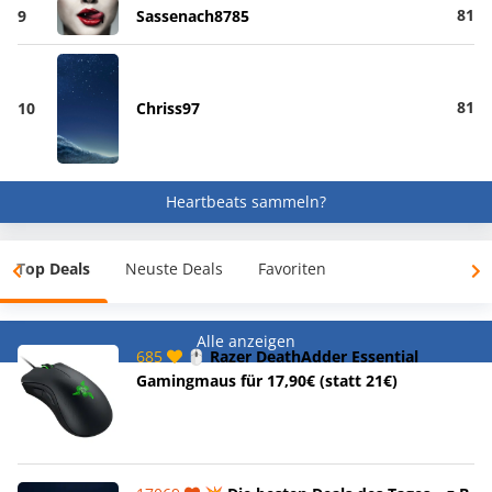
81
9
Sassenach8785
81
10
Chriss97
Heartbeats sammeln?
Top Deals
Neuste Deals
Favoriten
Alle anzeigen
685
🖱️ Razer DeathAdder Essential
Gamingmaus für 17,90€ (statt 21€)