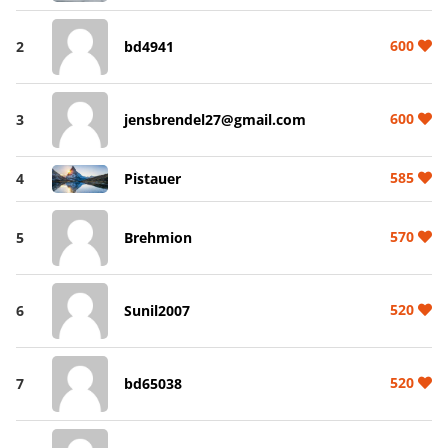
600
2
bd4941
600
3
jensbrendel27@gmail.com
585
4
Pistauer
570
5
Brehmion
520
6
Sunil2007
520
7
bd65038