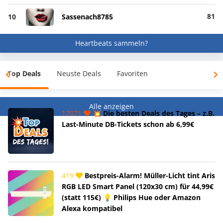
81
10
Sassenach8785
Heartbeats sammeln?
Top Deals
Neuste Deals
Favoriten
Alle anzeigen
17071
💥 Die besten Deals des Tages – z.B.
Last-Minute DB-Tickets schon ab 6,99€
419
Bestpreis-Alarm! Müller-Licht tint Aris
RGB LED Smart Panel (120x30 cm) für 44,99€
(statt 115€) 💡 Philips Hue oder Amazon
Alexa kompatibel