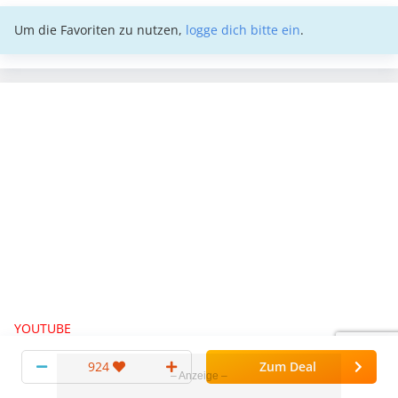
Um die Favoriten zu nutzen,
logge dich bitte ein
.
YOUTUBE
YouTube
924
Zum Deal