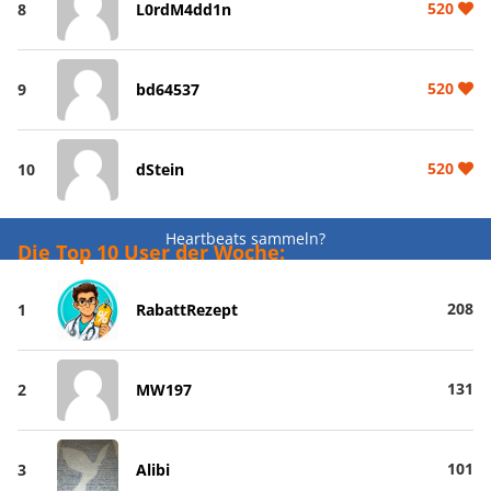
520
8
L0rdM4dd1n
520
9
bd64537
520
10
dStein
Heartbeats sammeln?
Die Top 10 User der Woche:
208
1
RabattRezept
131
2
MW197
101
3
Alibi