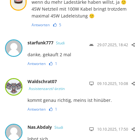
wenn du mehr Ladestärke haben willst, ja 🙂
45W Netzteil mit 100W Kabel bringt trotzdem
maximal 45W Ladeleistung 🙂
Antworten
5
starfunk777
Studi
29.07.2025, 18:42
danke, gekauft 2 mal
Antworten
1
Waldschrat07
09.10.2025, 10:08
Assistenzarzt/-ärztin
kommt genau richtig, meins ist hinüber.
Antworten
1
Nas.Abdaly
Studi
10.10.2025, 17:50
lohnt sich