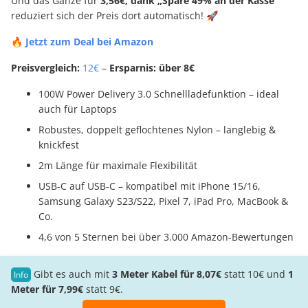
Und das Ganze für
3,56€, dank „Spare 49% an der Kasse“
reduziert sich der Preis dort automatisch! 🚀
🔥 Jetzt zum Deal bei Amazon
Preisvergleich:
12€
–
Ersparnis: über 8€
100W Power Delivery 3.0 Schnellladefunktion – ideal
auch für Laptops
Robustes, doppelt geflochtenes Nylon – langlebig &
knickfest
2m Länge für maximale Flexibilität
USB-C auf USB-C – kompatibel mit iPhone 15/16,
Samsung Galaxy S23/S22, Pixel 7, iPad Pro, MacBook &
Co.
4,6 von 5 Sternen bei über 3.000 Amazon-Bewertungen
Gibt es auch mit
3 Meter Kabel für 8,07€
statt 10€ und
1
Meter für 7,99€
statt 9€.