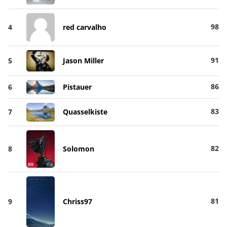
98
4
red carvalho
91
5
Jason Miller
86
6
Pistauer
83
7
Quasselkiste
82
8
Solomon
81
9
Chriss97