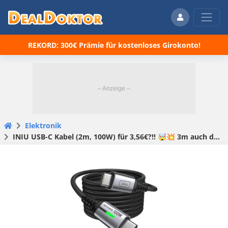
REKORD: 300€ Prämie für kostenloses Girokonto!
Elektronik
INIU USB-C Kabel (2m, 100W) für 3,56€?!! 🤯💥 3m auch deutlich reduziert für 4,58€! Schnellladen für Smartphones, Tablets & Laptops