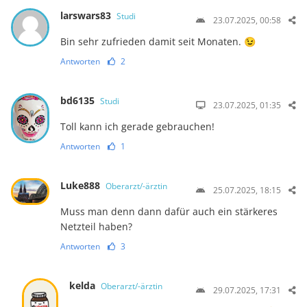
larswars83
Studi
23.07.2025, 00:58
Bin sehr zufrieden damit seit Monaten. 😉
Antworten
2
bd6135
Studi
23.07.2025, 01:35
Toll kann ich gerade gebrauchen!
Antworten
1
Luke888
Oberarzt/-ärztin
25.07.2025, 18:15
Muss man denn dann dafür auch ein stärkeres
Netzteil haben?
Antworten
3
kelda
Oberarzt/-ärztin
29.07.2025, 17:31