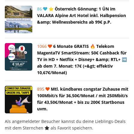
86
⭐ Österreich Gönnung: 1 ÜN im
VALARA Alpine Art Hotel inkl. Halbpension
&amp; Wellnessbereichs ab 99€ p.P.
1066
6 Monate GRATIS 🔥 Telekom
MagentaTV SmartStream: 50€ Cashback für
TV in HD + Netflix + Disney+ &amp; RTL+ ➡️
ab dem 7. Monat: 17€ (=&gt; effektiv
10,67€/Monat)
895
Mtl. kündbares congstar Zuhause mit
100Mbit/s für 36,50€/Monat / mit 250Mbit/s
für 43,50€/Monat + bis zu 200€ Startbonus
uvm.
Als angemeldeter Besucher kannst du deine Lieblings-Deals
mit dem Sternchen
als Favorit speichern.