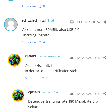
Antworten
0
schizzlschnitzl
Studi
13.11.2025, 03:52
Vorsicht, nur 480MBit, also USB 2.0
Übertragungrate.
Antworten
4
cptlars
Facharzt/-ärztin
12.02.2026, 16:40
@s​c​h​i​z​z​l​s​c​h​n​i​t​z​l​
in der produktspezifikation steht
Antworten
0
cptlars
Facharzt/-ärztin
12.02.2026, 16:41
Datenübertragungsrate 480 Megabyte pro
Sekunde