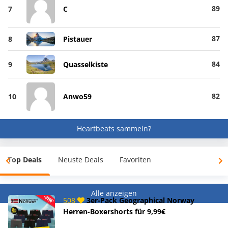
89
7
C
87
8
Pistauer
84
9
Quasselkiste
82
10
Anwo59
Heartbeats sammeln?
Top Deals
Neuste Deals
Favoriten
Alle anzeigen
508
3er-Pack Geographical Norway
Herren-Boxershorts für 9,99€