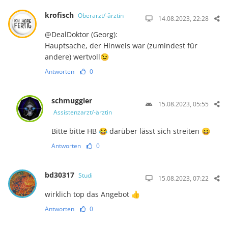
krofisch
Oberarzt/-ärztin
14.08.2023, 22:28
@DealDoktor (Georg):
Hauptsache, der Hinweis war (zumindest für
andere) wertvoll😉
Antworten
0
schmuggler
15.08.2023, 05:55
Assistenzarzt/-ärztin
Bitte bitte HB 😂 darüber lässt sich streiten 😆
Antworten
0
bd30317
Studi
15.08.2023, 07:22
wirklich top das Angebot 👍
Antworten
0