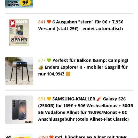
841
6 Ausgaben "stern" für 0€ + 7,95€
Versand (statt 25€) - endet automatisch
277
Perfekt für Balkon &amp; Camping!
🏕️ Enders Explorer II - mobiler Gasgrill für
nur 104,99€! 🍔
691
SAMSUNG-KNALLER 🧨 Galaxy S26
(256GB) für 169€ + 50€ Wechselbonus + 50GB
5G Vodafone Allnet für 19,99€/Monat + 0€
Anschlussgebühr (otelo Allnet-Flat Classic)
2090
mtl. kündbare 5G Allnet mit 20GB