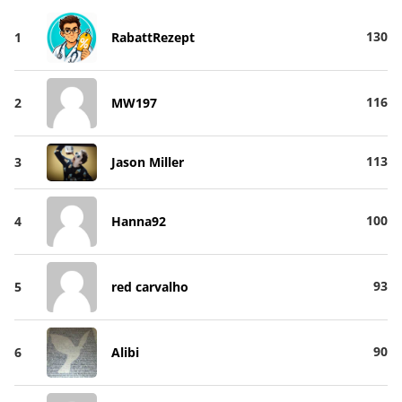
130
1
RabattRezept
116
2
MW197
113
3
Jason Miller
100
4
Hanna92
93
5
red carvalho
90
6
Alibi