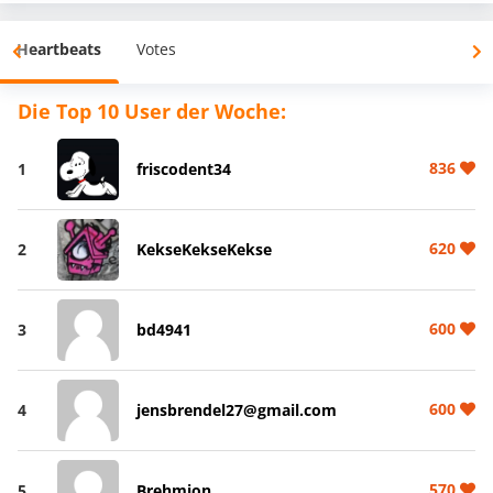
Heartbeats
Votes
Die Top 10 User der Woche:
836
1
friscodent34
620
2
KekseKekseKekse
600
3
bd4941
600
4
jensbrendel27@gmail.com
570
5
Brehmion