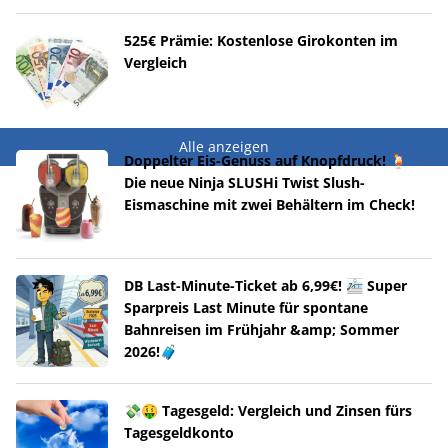
525€ Prämie: Kostenlose Girokonten im
Vergleich
Alle anzeigen
Doppelter Eis-Genuss auf Knopfdruck! 🍹
Die neue Ninja SLUSHi Twist Slush-
Eismaschine mit zwei Behältern im Check!
DB Last-Minute-Ticket ab 6,99€! 🚈 Super
Sparpreis Last Minute für spontane
Bahnreisen im Frühjahr &amp; Sommer
2026!🧳
💸🤑 Tagesgeld: Vergleich und Zinsen fürs
Tagesgeldkonto