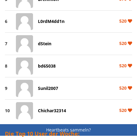
520
6
L0rdM4dd1n
520
7
dStein
520
8
bd65038
520
9
Sunil2007
520
10
Chichar32314
Heartbeats sammeln?
Die Top 10 User der Woche: