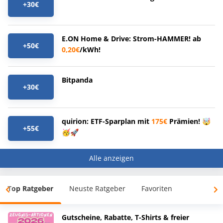
+30€
E.ON Home & Drive: Strom-HAMMER! ab
+50€
0,20€
/kWh!
Bitpanda
+30€
quirion: ETF-Sparplan mit
175€
Prämien! 🤯
+55€
🥳🚀
Alle anzeigen
Top Ratgeber
Neuste Ratgeber
Favoriten
Gutscheine, Rabatte, T-Shirts & freier