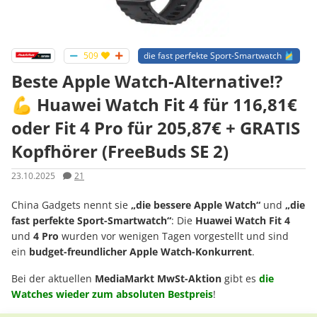
509
die fast perfekte Sport-Smartwatch 🎽
Beste Apple Watch-Alternative!?
💪 Huawei Watch Fit 4 für 116,81€
oder Fit 4 Pro für 205,87€ + GRATIS
Kopfhörer (FreeBuds SE 2)
23.10.2025
21
China Gadgets nennt sie
„die bessere Apple Watch“
und
„die
fast perfekte Sport-Smartwatch“
: Die
Huawei Watch Fit 4
und
4 Pro
wurden vor wenigen Tagen vorgestellt und sind
ein
budget-freundlicher Apple Watch-Konkurrent
.
Bei der aktuellen
MediaMarkt MwSt-Aktion
gibt es
die
Watches wieder zum absoluten Bestpreis
!