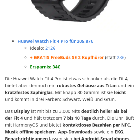
Huawei Watch Fit 4 Pro für 205,87€
Idealo:
212€
+ GRATIS FreeBuds SE 2 Kopfhörer
(statt
28€
)
Ersparnis: 34€
Die Huawei Watch Fit 4 Pro ist etwas schlanker als die Fit 4,
bietet aber dennoch ein
robustes Gehäuse aus Titan
und ein
kratzfestes Saphirglas
. Mit knapp 30 Gramm ist sie
leicht
und kommt in drei Farben: Schwarz, Weiß und Grün.
Das
Display
ist mit bis zu 3.000 Nits
deutlich heller als bei
der Fit 4
und hält trotzdem
7 bis 10 Tage
durch. Die Uhr läuft
mit HarmonyOS und bietet
kontaktloses Bezahlen per NFC
,
Musik offline speichern
,
App-Downloads
sowie ein
EKG
.
Benachrichtigungen
lassen sich
bei Android-Smartphones