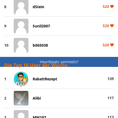
520
8
dStein
520
9
Sunil2007
520
10
bd65038
Heartbeats sammeln?
Die Top 10 User der Woche:
139
1
RabattRezept
117
2
Alibi
113
3
MW197