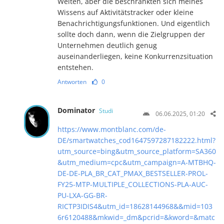
Welten, aber die beschränkten sich meines
Wissens auf Aktivitätstracker oder kleine
Benach­rich­ti­gungs­funktionen. Und eigentlich
sollte doch dann, wenn die Zielgruppen der
Unternehmen deutlich genug
auseinanderliegen, keine Kon­kur­renz­si­tua­tion
entstehen.
Antworten
0
Dominator
Studi
06.06.2025, 01:20
https://www.montblanc.com/de-
DE/smartwatches_cod1647597287182222.html?
utm_source=bing&utm_source_platform=SA360
&utm_medium=cpc&utm_campaign=A-MTBHQ-
DE-DE-PLA_BR_CAT_PMAX_BESTSELLER-PROL-
FY25-MTP-MULTIPLE_COLLECTIONS-PLA-AUC-
PU-LXA-GG-BR-
RICTP3IDIS4&utm_id=18628144968&&mid=103
6r6120488&mkwid=_dm&pcrid=&kword=&matc