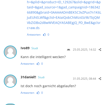
h=&plid=&product=ID_129267&slid=&pgrid=&p
taid=&gad_source=1&gad_campaignid=186342
66890&gbraid=0AAAAADmBEK5C3vZPux7n1K6L
JuEUhELWf&gclid=EAIaIQobChMIz43z9bTbjQM
VbZiDBx2d8wWVEAQYASABEgJQ_PD_BwE&gclsr
c=aw.ds
Antworten
0
Ivo89
Studi
25.05.2025, 14:32
Kann die intelligent wecken?
Antworten
0
31daniel!!
Studi
31.05.2025, 08:44
Ist doch noch garnicht abgelaufen?
Antworten
0