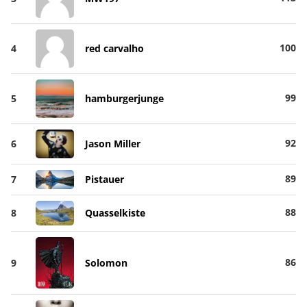
100
4
red carvalho
99
5
hamburgerjunge
92
6
Jason Miller
89
7
Pistauer
88
8
Quasselkiste
86
9
Solomon