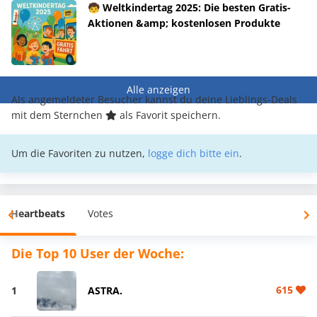
🧒 Weltkindertag 2025: Die besten Gratis-
Aktionen &amp; kostenlosen Produkte
Alle anzeigen
Als angemeldeter Besucher kannst du deine Lieblings-Deals
mit dem Sternchen
als Favorit speichern.
Um die Favoriten zu nutzen,
logge dich bitte ein
.
Heartbeats
Votes
Die Top 10 User der Woche:
615
1
ASTRA.