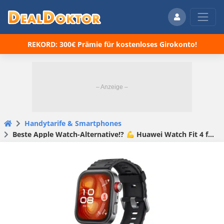
REKORD: 300€ Prämie für kostenloses Girokonto!
Handytarife & Smartphones
Beste Apple Watch-Alternative!? 💪 Huawei Watch Fit 4 für 116,81€ oder Fit 4 Pro für 205,87€ + GRATIS Kopfhörer (FreeBuds SE 2)