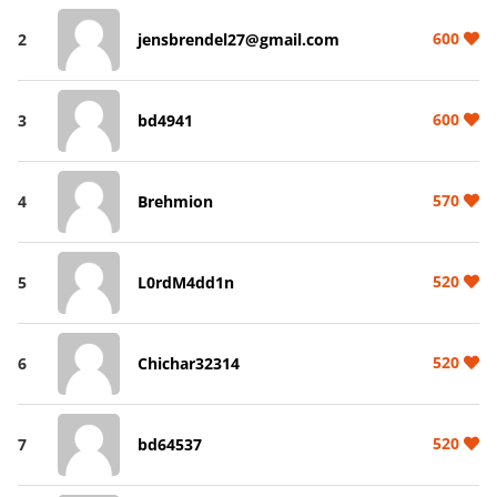
600
2
jensbrendel27@gmail.com
600
3
bd4941
570
4
Brehmion
520
5
L0rdM4dd1n
520
6
Chichar32314
520
7
bd64537