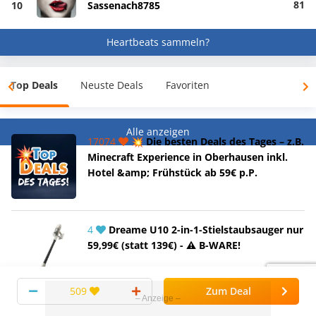
81
10
Sassenach8785
Heartbeats sammeln?
Top Deals
Neuste Deals
Favoriten
Alle anzeigen
17074
💥 Die besten Deals des Tages – z.B.
Minecraft Experience in Oberhausen inkl.
Hotel &amp; Frühstück ab 59€ p.P.
4
Dreame U10 2-in-1-Stielstaubsauger nur
59,99€ (statt 139€) - ⚠️ B-WARE!
509
Zum Deal