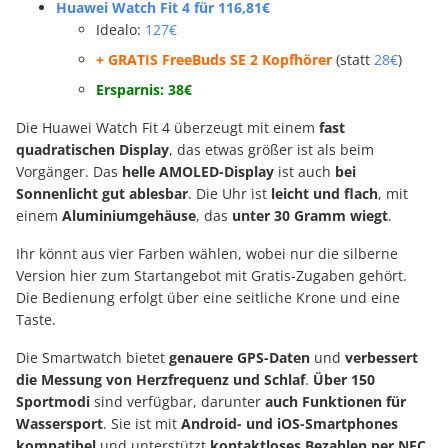
Huawei Watch Fit 4 für 116,81€
Idealo:
127€
+ GRATIS FreeBuds SE 2 Kopfhörer
(statt
28€
)
Ersparnis: 38€
Die Huawei Watch Fit 4 überzeugt mit einem
fast
quadratischen Display
, das etwas größer ist als beim
Vorgänger. Das
helle AMOLED-Display
ist auch
bei
Sonnenlicht gut ablesbar
. Die Uhr ist
leicht und flach
, mit
einem
Aluminiumgehäuse
, das
unter 30 Gramm wiegt
.
Ihr könnt aus vier Farben wählen, wobei nur die silberne
Version hier zum Startangebot mit Gratis-Zugaben gehört.
Die Bedienung erfolgt über eine seitliche Krone und eine
Taste.
Die Smartwatch bietet
genauere GPS-Daten
und
verbessert
die Messung von Herzfrequenz und Schlaf
.
Über 150
Sportmodi
sind verfügbar, darunter
auch Funktionen für
Wassersport
. Sie ist mit
Android- und iOS-Smartphones
kompatibel
und unterstützt
kontaktloses Bezahlen per NFC
.