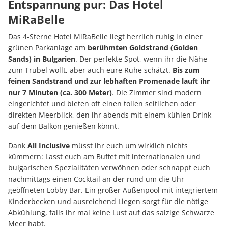
Entspannung pur: Das Hotel
MiRaBelle
Das 4-Sterne Hotel MiRaBelle liegt herrlich ruhig in einer
grünen Parkanlage am
berühmten Goldstrand (Golden
Sands) in Bulgarien
. Der perfekte Spot, wenn ihr die Nähe
zum Trubel wollt, aber auch eure Ruhe schätzt.
Bis zum
feinen Sandstrand und zur lebhaften Promenade lauft ihr
nur 7 Minuten (ca. 300 Meter)
. Die Zimmer sind modern
eingerichtet und bieten oft einen tollen seitlichen oder
direkten Meerblick, den ihr abends mit einem kühlen Drink
auf dem Balkon genießen könnt.
Dank
All Inclusive
müsst ihr euch um wirklich nichts
kümmern: Lasst euch am Buffet mit internationalen und
bulgarischen Spezialitäten verwöhnen oder schnappt euch
nachmittags einen Cocktail an der rund um die Uhr
geöffneten Lobby Bar. Ein großer Außenpool mit integriertem
Kinderbecken und ausreichend Liegen sorgt für die nötige
Abkühlung, falls ihr mal keine Lust auf das salzige Schwarze
Meer habt.