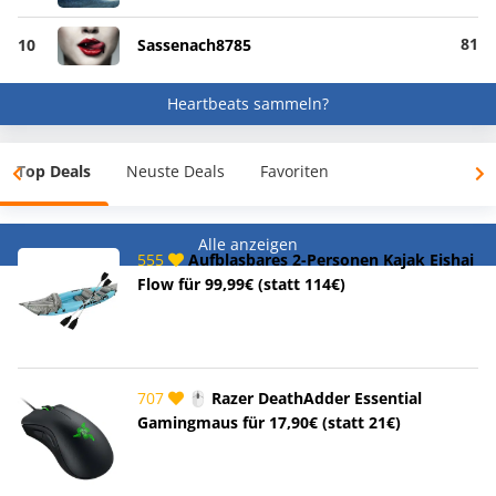
81
10
Sassenach8785
Heartbeats sammeln?
Top Deals
Neuste Deals
Favoriten
Alle anzeigen
555
Aufblasbares 2-Personen Kajak Eishai
Flow für 99,99€ (statt 114€)
707
🖱️ Razer DeathAdder Essential
Gamingmaus für 17,90€ (statt 21€)