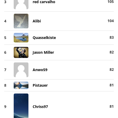
105
3
red carvalho
104
4
Alibi
83
5
Quasselkiste
82
6
Jason Miller
82
7
Anwo59
81
8
Pistauer
81
9
Chriss97