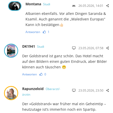
Montana
Studi
26.05.2026, 14:01
Albanien ebenfalls. Vor allen Dingen Saranda &
Ksamil. Auch genannt die „Malediven Europas“
Kann ich bestätigen👍🏻
Antworten
1
DK1941
Studi
23.05.2026, 07:58
Der Goldstrand ist ganz schön. Das Hotel macht
auf den Bildern einen guten Eindruck, aber Bilder
können auch täuschen 😬
Antworten
0
Rapunzeloid
Oberarzt/-
23.05.2026, 23:50
ärztin
Der »Goldstrand« war früher mal ein Geheimtip –
heutzutage ist’s immerhin noch ein Spartip.