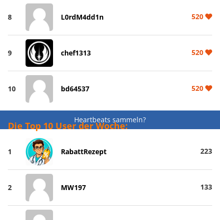
520
8
L0rdM4dd1n
520
9
chef1313
520
10
bd64537
Heartbeats sammeln?
Die Top 10 User der Woche:
223
1
RabattRezept
133
2
MW197