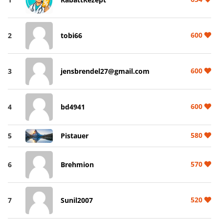
600
2
tobi66
600
3
jensbrendel27@gmail.com
600
4
bd4941
580
5
Pistauer
570
6
Brehmion
520
7
Sunil2007