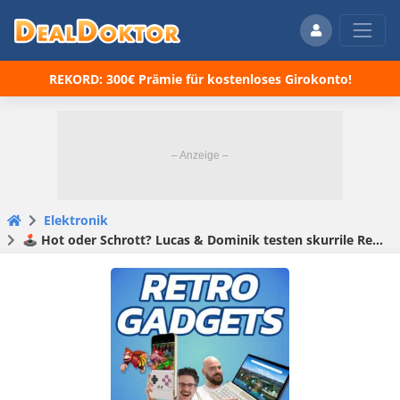
REKORD: 300€ Prämie für kostenloses Girokonto!
Elektronik
🕹️ Hot oder Schrott? Lucas & Dominik testen skurrile Retro-Gadgets von Temu & AliExpress!