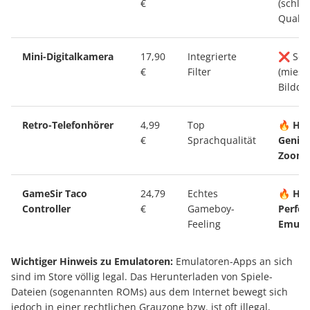
€
(schle
Qualitä
Mini-Digitalkamera
17,90
Integrierte
❌ Schr
€
Filter
(miese
Bildqua
Retro-Telefonhörer
4,99
Top
🔥
Hot
€
Sprachqualität
Genial
Zoom-
GameSir Taco
24,79
Echtes
🔥
Hot
Controller
€
Gameboy-
Perfek
Feeling
Emula
Wichtiger Hinweis zu Emulatoren:
Emulatoren-Apps an sich
sind im Store völlig legal. Das Herunterladen von Spiele-
Dateien (sogenannten ROMs) aus dem Internet bewegt sich
jedoch in einer rechtlichen Grauzone bzw. ist oft illegal,