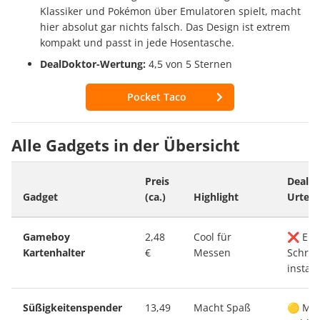
Klassiker und Pokémon über Emulatoren spielt, macht
hier absolut gar nichts falsch. Das Design ist extrem
kompakt und passt in jede Hosentasche.
DealDoktor-Wertung:
4,5 von 5 Sternen
Pocket Taco
Alle Gadgets in der Übersicht
Preis
DealDo
Gadget
(ca.)
Highlight
Urteil
Gameboy
2,48
Cool für
❌ Ehe
Kartenhalter
€
Messen
Schrott
instabi
Süßigkeitenspender
13,49
Macht Spaß
🟡 Me