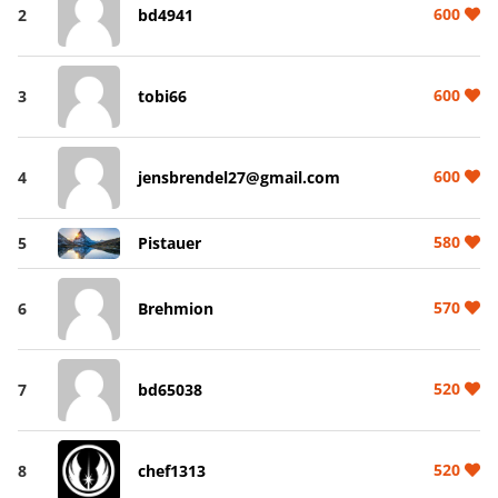
600
2
bd4941
600
3
tobi66
600
4
jensbrendel27@gmail.com
580
5
Pistauer
570
6
Brehmion
520
7
bd65038
520
8
chef1313