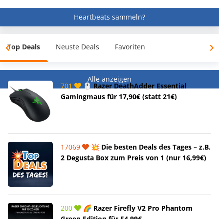
Heartbeats sammeln?
Top Deals
Neuste Deals
Favoriten
Alle anzeigen
701
🖱️ Razer DeathAdder Essential
Gamingmaus für 17,90€ (statt 21€)
17069
💥 Die besten Deals des Tages – z.B.
2 Degusta Box zum Preis von 1 (nur 16,99€)
200
🌈 Razer Firefly V2 Pro Phantom
Green Edition für 54,99€