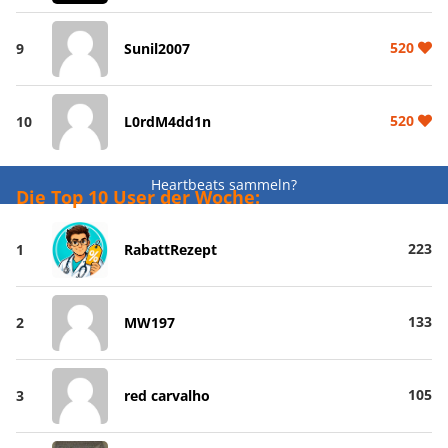
520
9
Sunil2007
520
10
L0rdM4dd1n
Heartbeats sammeln?
Die Top 10 User der Woche:
223
1
RabattRezept
133
2
MW197
105
3
red carvalho