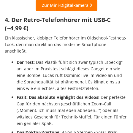
Zur Mini-Digitalkamera
4. Der Retro-Telefonhörer mit USB-C
(~4,99 €)
Ein klassischer, klobiger Telefonhörer im Oldschool-Festnetz-
Look, den man direkt an das moderne Smartphone
anschließt.
Der Test:
Das Plastik fühlt sich zwar typisch „speckig“
an, aber im Praxistest schlägt dieses Gadget ein wie
eine Bombe! Lucas ruft Dominic live im Video an und
die Sprachqualität ist phänomenal. Es klingt eins zu
eins wie ein echtes, altes Festnetztelefon.
Fazit:
Das absolute Highlight des Videos!
Der perfekte
Gag für den nächsten geschäftlichen Zoom-Call
(„Moment, ich muss mal eben abheben…“) oder als
witziges Geschenk für Technik-Muffel. Für einen Fünfer
ein genialer Spaß.
DealDoktor-Wertung:
4 von 5 Sternen
(Unser Preis-