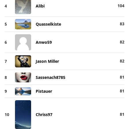
104
4
Alibi
83
5
Quasselkiste
82
6
Anwo59
82
7
Jason Miller
81
8
Sassenach8785
81
9
Pistauer
81
10
Chriss97