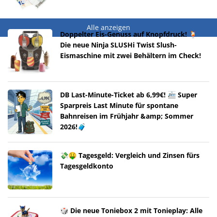
Alle anzeigen
Doppelter Eis-Genuss auf Knopfdruck! 🍹
Die neue Ninja SLUSHi Twist Slush-
Eismaschine mit zwei Behältern im Check!
DB Last-Minute-Ticket ab 6,99€! 🚈 Super
Sparpreis Last Minute für spontane
Bahnreisen im Frühjahr &amp; Sommer
2026!🧳
💸🤑 Tagesgeld: Vergleich und Zinsen fürs
Tagesgeldkonto
🎲 Die neue Toniebox 2 mit Tonieplay: Alle