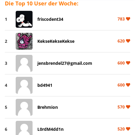
Die Top 10 User der Woche:
783
1
friscodent34
620
2
KekseKekseKekse
600
3
jensbrendel27@gmail.com
600
4
bd4941
570
5
Brehmion
520
6
L0rdM4dd1n