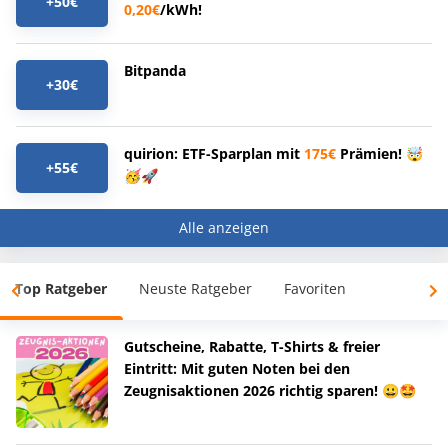
+50€
0,20€
/kWh!
Bitpanda
+30€
quirion: ETF-Sparplan mit
175€
Prämien! 🤯
+55€
🥳🚀
Alle anzeigen
Top Ratgeber
Neuste Ratgeber
Favoriten
Gutscheine, Rabatte, T-Shirts & freier
Eintritt: Mit guten Noten bei den
Zeugnisaktionen 2026 richtig sparen! 😀🤩