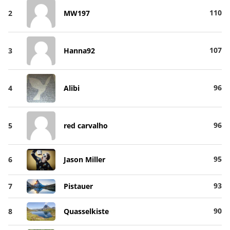
110
2
MW197
107
3
Hanna92
96
4
Alibi
96
5
red carvalho
95
6
Jason Miller
93
7
Pistauer
90
8
Quasselkiste