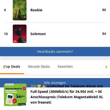
86
9
Rookie
84
10
Solomon
Heartbeats sammeln?
Top Deals
Neuste Deals
Favoriten
Alle anzeigen
399
🔥 Unlimited 5G Telekom Allnet mit
Full-Speed (300Mbit/s) für 34,95€ mtl. + 0€
Anschlusspreis (Telekom MagentaMobil XL
von freenet)