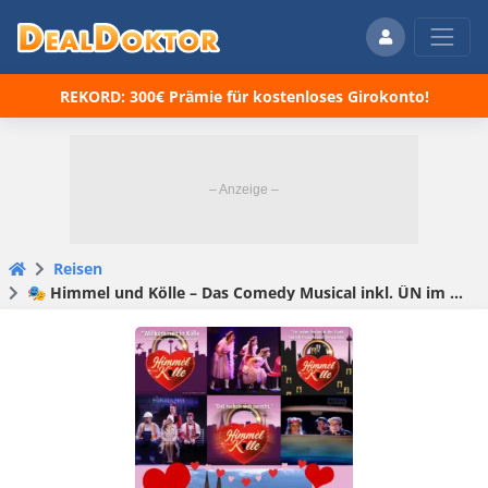
REKORD: 300€ Prämie für kostenloses Girokonto!
Reisen
🎭 Himmel und Kölle – Das Comedy Musical inkl. ÜN im Premium Hotel mit Frühstück ab 89€ p.P.