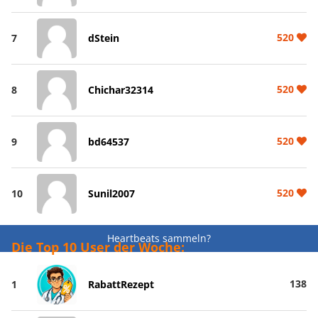
520
7
dStein
520
8
Chichar32314
520
9
bd64537
520
10
Sunil2007
Heartbeats sammeln?
Die Top 10 User der Woche:
138
1
RabattRezept