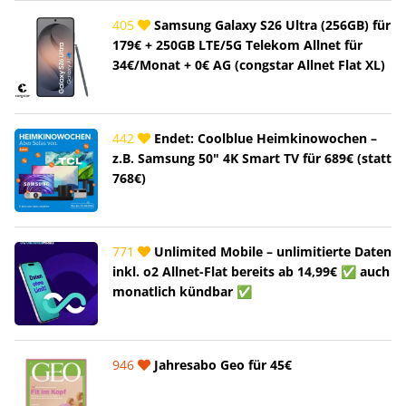
405
Samsung Galaxy S26 Ultra (256GB) für
179€ + 250GB LTE/5G Telekom Allnet für
34€/Monat + 0€ AG (congstar Allnet Flat XL)
442
Endet: Coolblue Heimkinowochen –
z.B. Samsung 50" 4K Smart TV für 689€ (statt
768€)
771
Unlimited Mobile – unlimitierte Daten
inkl. o2 Allnet-Flat bereits ab 14,99€ ✅ auch
monatlich kündbar ✅
946
Jahresabo Geo für 45€