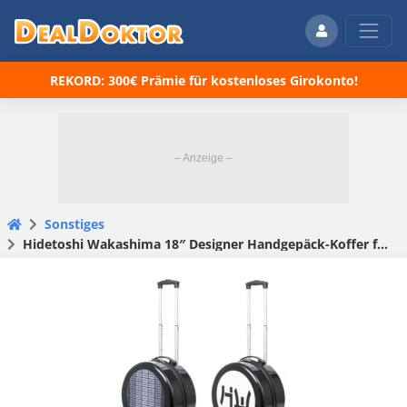
REKORD: 300€ Prämie für kostenloses Girokonto!
Sonstiges
Hidetoshi Wakashima 18″ Designer Handgepäck-Koffer für 14,94€ (statt 24€)