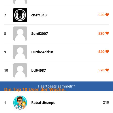
520
7
chef1313
520
8
Sunil2007
520
9
L0rdM4dd1n
520
10
bd64537
Heartbeats sammeln?
Die Top 10 User der Woche:
210
1
RabattRezept