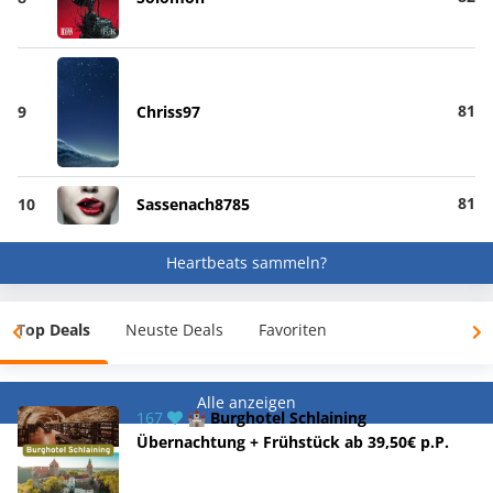
81
9
Chriss97
81
10
Sassenach8785
Heartbeats sammeln?
Top Deals
Neuste Deals
Favoriten
Alle anzeigen
167
🏰 Burghotel Schlaining
Übernachtung + Frühstück ab 39,50€ p.P.