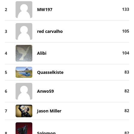
133
2
MW197
105
3
red carvalho
104
4
Alibi
83
5
Quasselkiste
82
6
Anwo59
82
7
Jason Miller
82
8
Solomon