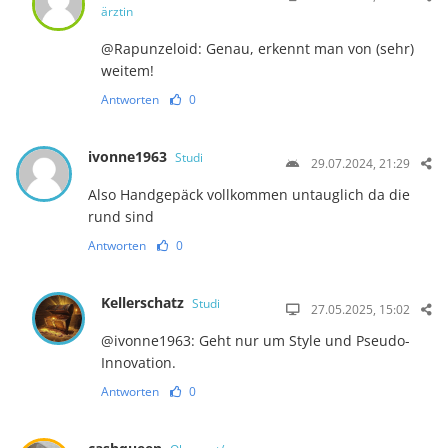
ärztin
@Rapunzeloid: Genau, erkennt man von (sehr)
weitem!
Antworten
0
ivonne1963
Studi
29.07.2024, 21:29
Also Handgepäck vollkommen untauglich da die
rund sind
Antworten
0
Kellerschatz
Studi
27.05.2025, 15:02
@ivonne1963: Geht nur um Style und Pseudo-
Innovation.
Antworten
0