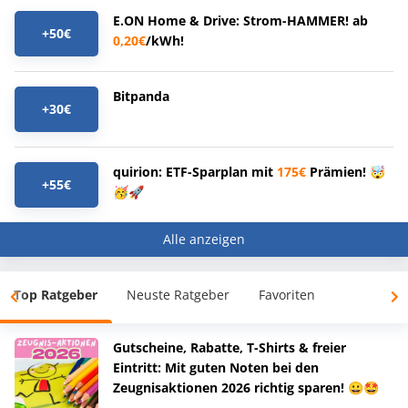
E.ON Home & Drive: Strom-HAMMER! ab
+50€
0,20€
/kWh!
Bitpanda
+30€
quirion: ETF-Sparplan mit
175€
Prämien! 🤯
+55€
🥳🚀
Alle anzeigen
Top Ratgeber
Neuste Ratgeber
Favoriten
Gutscheine, Rabatte, T-Shirts & freier
Eintritt: Mit guten Noten bei den
Zeugnisaktionen 2026 richtig sparen! 😀🤩