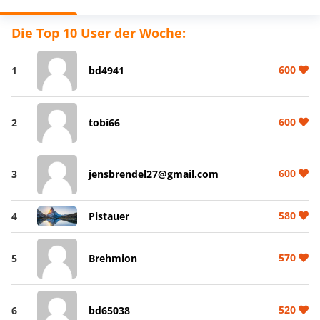
Die Top 10 User der Woche:
600
1
bd4941
600
2
tobi66
600
3
jensbrendel27@gmail.com
580
4
Pistauer
570
5
Brehmion
520
6
bd65038