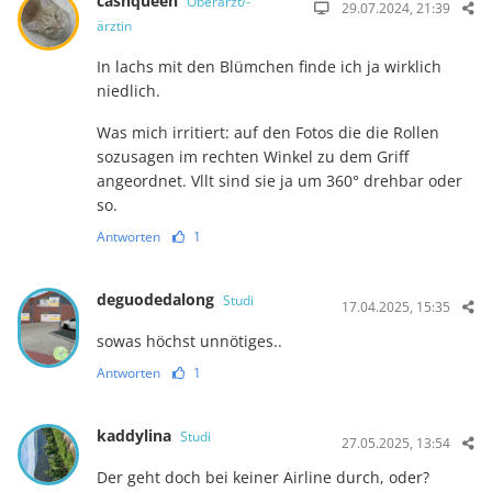
cashqueen
Oberarzt/-
29.07.2024, 21:39
ärztin
In lachs mit den Blümchen finde ich ja wirklich
niedlich.
Was mich irritiert: auf den Fotos die die Rollen
sozusagen im rechten Winkel zu dem Griff
angeordnet. Vllt sind sie ja um 360° drehbar oder
so.
Antworten
1
deguodedalong
Studi
17.04.2025, 15:35
sowas höchst unnötiges..
Antworten
1
kaddylina
Studi
27.05.2025, 13:54
Der geht doch bei keiner Airline durch, oder?