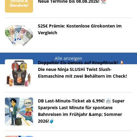
Neue Termine bis 08.08.2026! 📆
525€ Prämie: Kostenlose Girokonten im
Vergleich
Alle anzeigen
Doppelter Eis-Genuss auf Knopfdruck! 🍹
Die neue Ninja SLUSHi Twist Slush-
Eismaschine mit zwei Behältern im Check!
DB Last-Minute-Ticket ab 6,99€! 🚈 Super
Sparpreis Last Minute für spontane
Bahnreisen im Frühjahr &amp; Sommer
2026!🧳