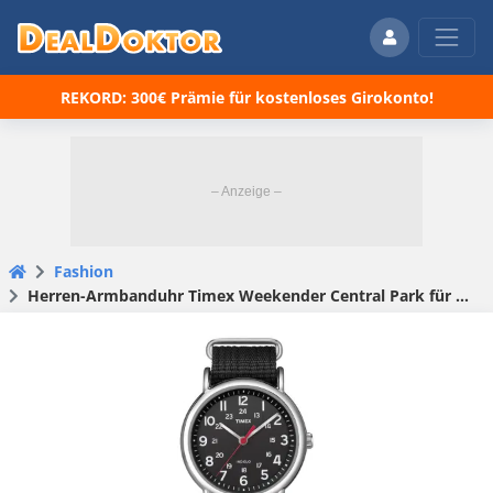
REKORD: 300€ Prämie für kostenloses Girokonto!
Fashion
Herren-Armbanduhr Timex Weekender Central Park für 39€ (statt 56€)