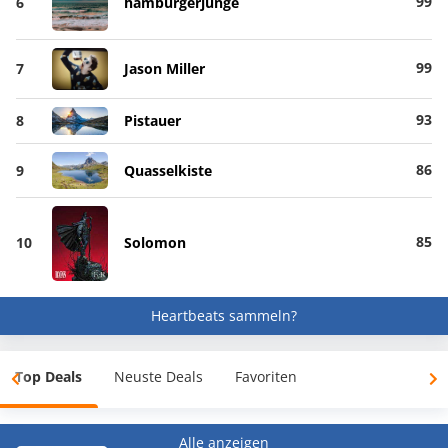
99
6
hamburgerjunge
99
7
Jason Miller
93
8
Pistauer
86
9
Quasselkiste
85
10
Solomon
Heartbeats sammeln?
Top Deals
Neuste Deals
Favoriten
Alle anzeigen