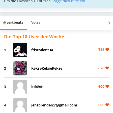
Um die Favoriten zu nutzen,
logge dich bitte ein
.
Heartbeats
Votes
Die Top 10 User der Woche:
736
1
friscodent34
620
2
KekseKekseKekse
600
3
bd4941
600
4
jensbrendel27@gmail.com