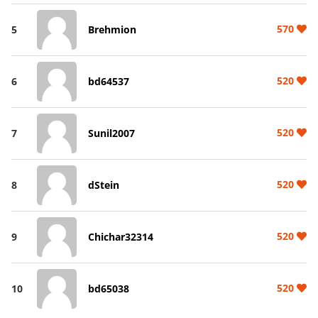
570
5
Brehmion
520
6
bd64537
520
7
Sunil2007
520
8
dStein
520
9
Chichar32314
520
10
bd65038