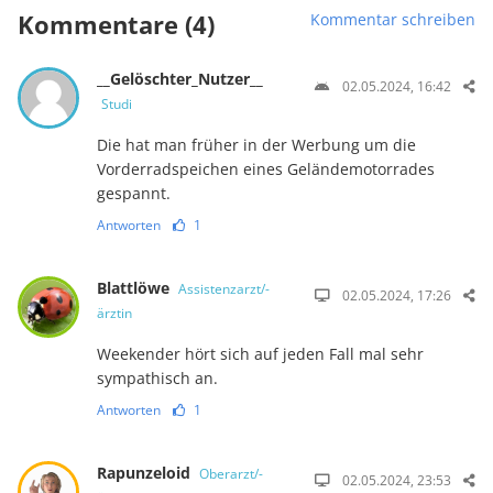
Kommentare (4)
Kommentar schreiben
__Gelöschter_Nutzer__
02.05.2024, 16:42
Studi
Die hat man früher in der Werbung um die
Vorderradspeichen eines Geländemotorrades
gespannt.
Antworten
1
Blattlöwe
Assistenzarzt/-
02.05.2024, 17:26
ärztin
Weekender hört sich auf jeden Fall mal sehr
sympathisch an.
Antworten
1
Rapunzeloid
Oberarzt/-
02.05.2024, 23:53