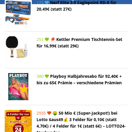
175
Nerf Elite 2.0 Eaglepoint RD-8 für
20,49€ (statt 27€)
251
🏓 Kettler Premium Tischtennis-Set
für 16,99€ (statt 29€)
380
Playboy Halbjahresabo für 92,40€ +
bis zu 65€ Prämie – verschiedene Prämien
2935
🤑 50 Mio € (Super-Jackpot!) bei
Lotto 6aus49💰 3 Felder für 0,10€ (statt
4,70€) / 4 Felder für 1€ (statt 6€) – LOTTO24-