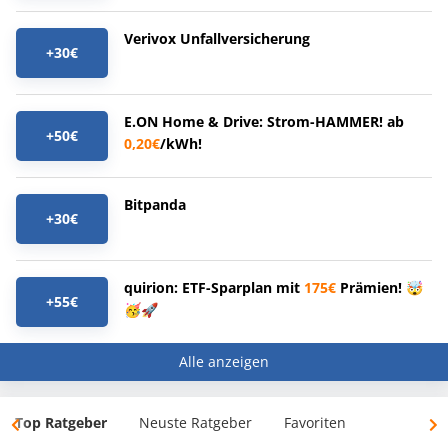
Verivox Unfallversicherung
+30€
E.ON Home & Drive: Strom-HAMMER! ab
+50€
0,20€
/kWh!
Bitpanda
+30€
quirion: ETF-Sparplan mit
175€
Prämien! 🤯
+55€
🥳🚀
Alle anzeigen
Top Ratgeber
Neuste Ratgeber
Favoriten