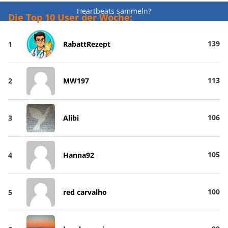
Heartbeats sammeln?
Die Top 10 User der Woche:
139
1
RabattRezept
113
2
MW197
106
3
Alibi
105
4
Hanna92
100
5
red carvalho