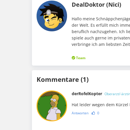
DealDoktor (Nici)
Hallo meine Schnäppchenjäger
der Welt. Es erfüllt mich im
beruflich nachzugehen. Ich li
spiele auch gerne im private
verbringe ich am liebsten Ze
Team
Kommentare (1)
derRofelKopter
Oberarzt/-ärzti
Hat leider wegen dem Kürzel 
Antworten
0