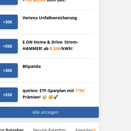
Verivox Unfallversicherung
+30€
E.ON Home & Drive: Strom-
+50€
HAMMER! ab
0,20€
/kWh!
Bitpanda
+30€
quirion: ETF-Sparplan mit
175€
+55€
Prämien! 🤯 🥳🚀
Alle anzeigen
op Ratgeber
Neuste Ratgeber
Favoriten