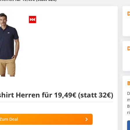
D
D
irt Herren für 19,49€ (statt 32€)
D
m
B
r
Zum Deal