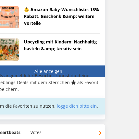
👶 Amazon Baby-Wunschliste: 15%
Rabatt, Geschenk &amp; weitere
Vorteile
Upcycling mit Kindern: Nachhaltig
basteln &amp; kreativ sein
Alle anzeigen
ls angemeldeter Besucher kannst du deine
ieblings-Deals mit dem Sternchen
als Favorit
peichern.
m die Favoriten zu nutzen,
logge dich bitte ein
.
eartbeats
Votes