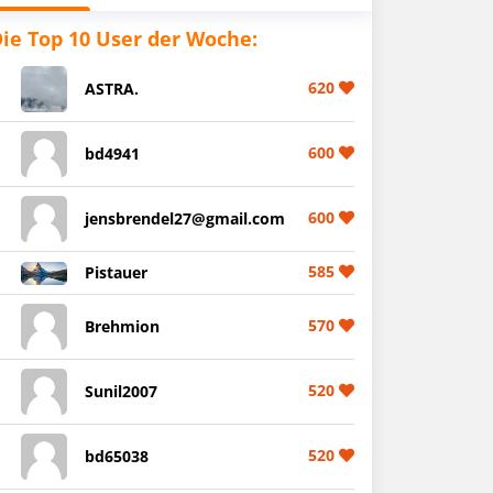
ie Top 10 User der Woche:
620
ASTRA.
600
bd4941
600
jensbrendel27@gmail.com
585
Pistauer
570
Brehmion
520
Sunil2007
520
bd65038