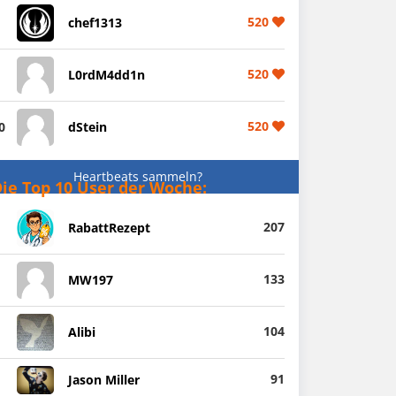
520
chef1313
520
L0rdM4dd1n
520
0
dStein
Heartbeats sammeln?
ie Top 10 User der Woche:
207
RabattRezept
133
MW197
104
Alibi
91
Jason Miller