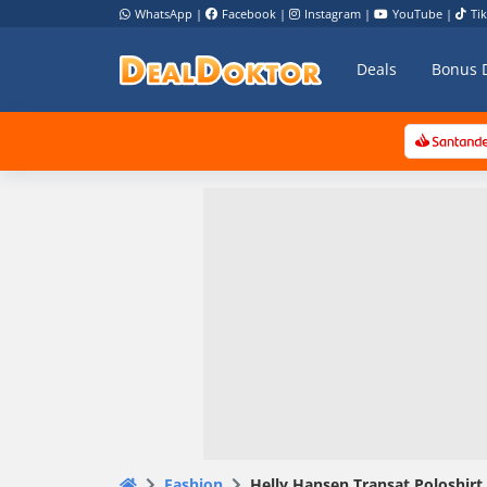
WhatsApp
|
Facebook
|
Instagram
|
YouTube
|
Ti
Deals
Bonus 
Fashion
Helly Hansen Transat Poloshirt 