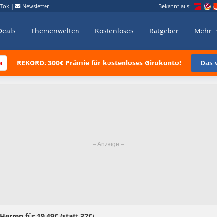
kTok
|
Newsletter
Bekannt aus:
Deals
Themenwelten
Kostenloses
Ratgeber
Mehr
REKORD: 300€ Prämie für kostenloses Girokonto!
Das w
Herren für 19,49€ (statt 32€)